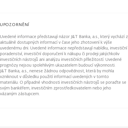
UPOZORNĚNÍ
Uvedené informace představují názor J&T Banka, a.s., který vychází z
aktuálně dostupných informací v čase jeho zhotovení k výše
uvedenému dni. Uvedené informace nepředstavují nabídku, investiční
poradenství, investiční doporučení k nákupu či prodeji jakýchkoliv
investičních nástrojů ani analýzu investičních příležitostí. Uvedené
prognózy nejsou spolehlivým ukazatelem budoucí výkonnosti.
J&T Banka, a.s., nenese žádnou odpovědnost, která by mohla
vzniknout v důsledku použití informací uvedených v tomto
materiálu. O případné vhodnosti investičních nástrojů se poraďte se
svým bankéřem, investičním zprostředkovatelem nebo jeho
vázaným zástupcem.