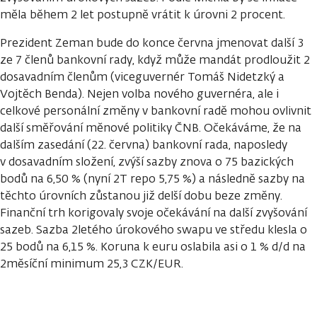
měla během 2 let postupně vrátit k úrovni 2 procent.
Prezident Zeman bude do konce června jmenovat další 3
ze 7 členů bankovní rady, když může mandát prodloužit 2
dosavadním členům (viceguvernér Tomáš Nidetzký a
Vojtěch Benda). Nejen volba nového guvernéra, ale i
celkové personální změny v bankovní radě mohou ovlivnit
další směřování měnové politiky ČNB. Očekáváme, že na
dalším zasedání (22. června) bankovní rada, naposledy
v dosavadním složení, zvýší sazby znova o 75 bazických
bodů na 6,50 % (nyní 2T repo 5,75 %) a následně sazby na
těchto úrovních zůstanou již delší dobu beze změny.
Finanční trh korigovaly svoje očekávání na další zvyšování
sazeb. Sazba 2letého úrokového swapu ve středu klesla o
25 bodů na 6,15 %. Koruna k euru oslabila asi o 1 % d/d na
2měsíční minimum 25,3 CZK/EUR.