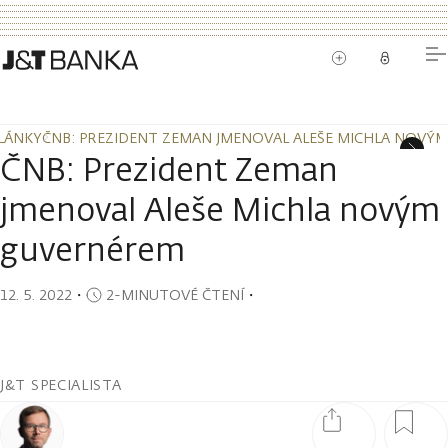
LÁNKY
ČNB: PREZIDENT ZEMAN JMENOVAL ALEŠE MICHLA NOVÝ
LÁNKY
ČNB: PREZIDENT ZEMAN JMENOVAL ALEŠE MICHLA NOVÝ
ČNB: Prezident Zeman
jmenoval Aleše Michla novým
guvernérem
12. 5. 2022
・
2-MINUTOVÉ ČTENÍ
・
J&T SPECIALISTA