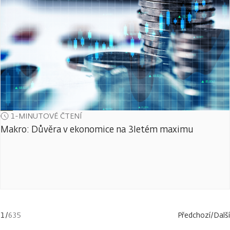
1-MINUTOVÉ ČTENÍ
Makro: Důvěra v ekonomice na 3letém maximu
1
/
635
Předchozí
/
Další