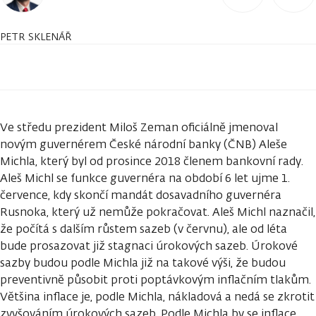
PETR SKLENÁŘ
Ve středu prezident Miloš Zeman oficiálně jmenoval
novým guvernérem České národní banky (ČNB) Aleše
Michla, který byl od prosince 2018 členem bankovní rady.
Aleš Michl se funkce guvernéra na období 6 let ujme 1.
července, kdy skončí mandát dosavadního guvernéra
Rusnoka, který už nemůže pokračovat. Aleš Michl naznačil,
že počítá s dalším růstem sazeb (v červnu), ale od léta
bude prosazovat již stagnaci úrokových sazeb. Úrokové
sazby budou podle Michla již na takové výši, že budou
preventivně působit proti poptávkovým inflačním tlakům.
Většina inflace je, podle Michla, nákladová a nedá se zkrotit
zvyšováním úrokových sazeb. Podle Michla by se inflace