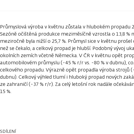
Průmyslová výroba v květnu zůstala v hlubokém propadu 29,
Sezóně očištěná produkce meziměsíčně vzrostla o 13,8 %
meziročně byla nižší o 25,7 %. Průmysl sice v květnu prošel 
než se čekalo, a celkový propad je hlubší. Podobný vývoj uka
okolních zemích včetně Německa. V ČR v květnu opět prop
automobilovém průmyslu (-45 % r/r vs. -80 % v dubnu), což
celkového propadu. Výrazně opět propadla výroba strojů (-
dubnu). Celkový výhled tlumí i hluboký propad nových zakáz
ze zahraničí (-37 % r/r). Za celý letošní rok nadále oček
15 %.
SDÍLENÍ