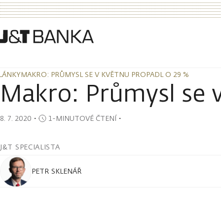
LÁNKY
MAKRO: PRŮMYSL SE V KVĚTNU PROPADL O 29 %
LÁNKY
MAKRO: PRŮMYSL SE V KVĚTNU PROPADL O 29 %
Makro: Průmysl se v
8. 7. 2020
・
1-MINUTOVÉ ČTENÍ
・
J&T SPECIALISTA
PETR SKLENÁŘ