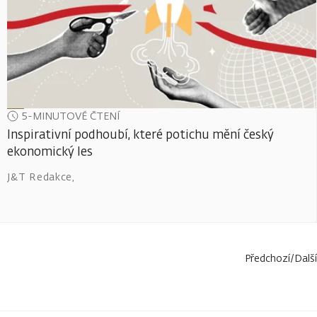
5-MINUTOVÉ ČTENÍ
Inspirativní podhoubí, které potichu mění český
ekonomický les
J&T Redakce
,
Předchozí
/
Další