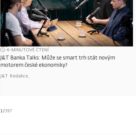
4-MINUTOVÉ ČTENÍ
J&T Banka Talks: Může se smart trh stát novým
motorem české ekonomiky?
J&T Redakce
,
1
/
397