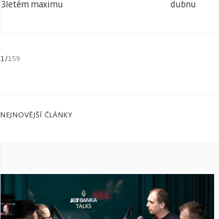
3letém maximu
dubnu
1
/
159
NEJNOVĚJŠÍ ČLÁNKY