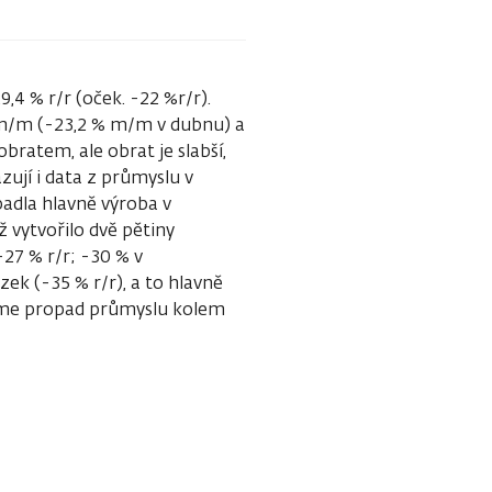
4 % r/r (oček. -22 %r/r).
 m/m (-23,2 % m/m v dubnu) a
obratem, ale obrat je slabší,
zují i data z průmyslu v
adla hlavně výroba v
 vytvořilo dvě pětiny
27 % r/r; -30 % v
ek (-35 % r/r), a to hlavně
áváme propad průmyslu kolem