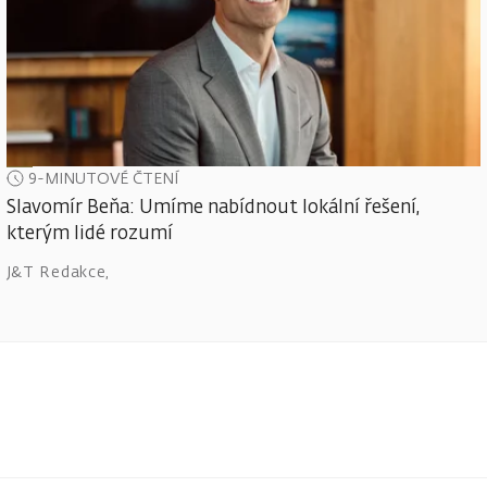
9-MINUTOVÉ ČTENÍ
Slavomír Beňa: Umíme nabídnout lokální řešení,
kterým lidé rozumí
J&T Redakce
,