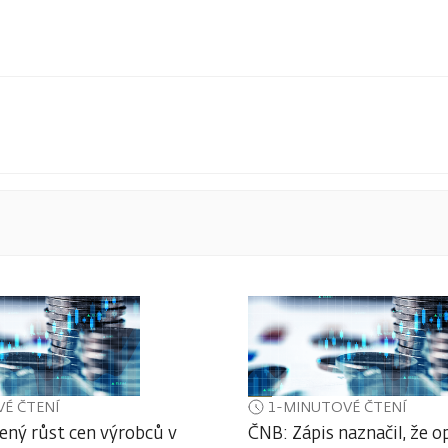
É ČTENÍ
1-MINUTOVÉ ČTENÍ
ený růst cen výrobců v
ČNB: Zápis naznačil, že o