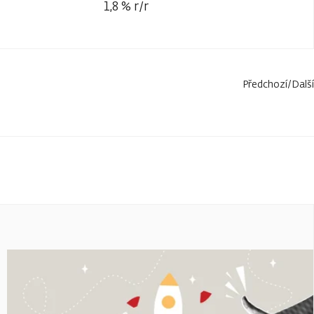
1,8 % r/r
Předchozí
/
Další