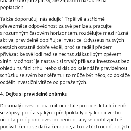
tak do toho jdu zpátky, ale zaplatím násobně na
poplatcích.
Takže doporučuji následující. Trpělivě a střídmě
převezměte odpovědnost za své peníze a pracujte
s rozumným časovým horizontem, rozdělujte mezi různá
aktiva, pravidelně doplňujte investice. Odysseus na svých
cestách ostatně dobře věděl, proč se raději předem
přivázat ke své lodi než se nechat zlákat libým zpěvem
Sirén. Možností je nastavit si trvalý příkaz a investovat bez
ohledu na fázi trhu. Nebo si dát do kalendáře pravidelnou
schůzku se svým bankéřem. I to může být něco, co dokáže
oddělit investiční vítěze od poražených.
4. Dejte si pravidelně známku
Dokonalý investor má mít neustále po ruce detailní deník
se zápisy, proč a s jakými předpoklady nějakou investici
učinil a proč jinou investici neučinil, aby se mohl zpětně
podívat, čemu se daří a čemu ne, a to i v těch odmítnutých