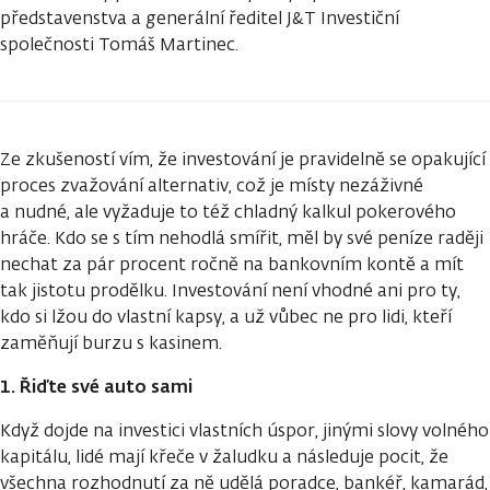
představenstva a generální ředitel J&T Investiční
společnosti Tomáš Martinec.
Ze zkušeností vím, že investování je pravidelně se opakující
proces zvažování alternativ, což je místy nezáživné
a nudné, ale vyžaduje to též chladný kalkul pokerového
hráče. Kdo se s tím nehodlá smířit, měl by své peníze raději
nechat za pár procent ročně na bankovním kontě a mít
tak jistotu prodělku. Investování není vhodné ani pro ty,
kdo si lžou do vlastní kapsy, a už vůbec ne pro lidi, kteří
zaměňují burzu s kasinem.
1. Řiďte své auto sami
Když dojde na investici vlastních úspor, jinými slovy volného
kapitálu, lidé mají křeče v žaludku a následuje pocit, že
všechna rozhodnutí za ně udělá poradce, bankéř, kamarád,