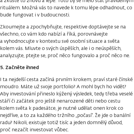
a zkuste to znovu a lépe. Toto by se mělo stát pravidelným
rituálem. Možná vás to navede k tomu lépe odhadnout, co
bude fungovat i v budoucnosti.
Zkoumejte a zpochybňujte, respektive doptávejte se na
všechno, co vám kdo nabízí a říká, porovnávejte
a vyhodnocujte v kontextu své osobní situace a světa
kolem vás. Mluvte o svých úspěších, ale i o neúspěších,
analyzujte, ptejte se, proč něco fungovalo a proč něco ne.
5. Začněte ihned
I ta nejdelší cesta začíná prvním krokem, praví staré čínské
moudro. Máte už svoje portfolio? A mohl bych ho vidět?
Aby investování přineslo kýžený výsledek, tedy třeba veselé
stáří či začátek pro ještě nenarozené děti nebo cestu
kolem světa k padesátce, je nutné udělat onen krok co
nejdříve, a to za každého tržního „počasí“. Že jde o banální
radu? Nikoli, existuje totiž tisíc a jeden domnělý důvod,
proč nezačít investovat vůbec.