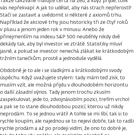
Takže takzvaně malujte čerta na zeď, a když přijde, tolik
vás nepřekvapí. A jak to udělat, aby nás strach nepřerostl?
Stačí se zastavit a uvědomit si některé z axiomů trhu.
Například že akciové trhy jsou historicky tři ze čtyř roků
v plusu a jenom jeden rok v minusu. Anebo že
přinejmenším na indexu S&P 500 neuběhly nikdy dvě
dekády tak, aby byl investor ve ztrátě. Statistiky mluví
jasně, a pokud se investor nenechá zlákat ke krátkodobým
tržním tanečkům, prostě a jednoduše vydělá.
Obdobně je to ale i se sladkými a krátkodobými svody
úspěchu. Když uvažujete stylem: tady mám teď zisk, to
musím vzít, ale možná přijdu v dlouhodobém horizontu
o další zásadní výnos. Tady jenom trochu zkusím
zaspekulovat, jede to, zdvojnásobím pozici, trefím vrchol
a pak se to stane dlouhodobou pozicí, kterou už nikdy
neprodám. To se jednou vrátí! A tohle se mi líbí, tak si to
rychle koupím, ale najednou se to nejeví dobře, tak to radši
rychle prodám a až po prodeji vidím, že ono to dobré je,