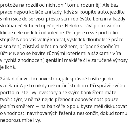
protože na rozdíl od nich „oni“ tomu rozumějí. Ale bez
práce nejsou koláče ani tady. Když si koupíte auto, jezdíte
s ním sice do servisu, přesto sami doléváte benzin a každý
škrábaneček hned opečujete. Někdo stráví pulírováním
klidně celé nedělní odpoledne. Pečujete o své portfolio
stejně? Nebo váš volný kapitál, výsledek dlouholeté práce
a snažení, zůstává ležet na běžném, případně spořicím
účtu? Nebo se bavíte různými loteriemi a sázkami? Víra
v rychlá zhodnocení, geniální makléře či v zaručené výnosy
je lichá.
Základní investice investora, jak správně tušíte, je do
vzdělání. A je to nikdy nekončící studium. Při správě svého
portfolia jste i vy investory a se svým bankéřem máte
tvořit tým, v němž nejde přehodit odpovědnost pouze
jedním směrem – na bankéře. Spolu byste měli diskutovat
o vhodnosti navrhovaných řešení a neskončit, dokud tomu
neporozumíte i vy.