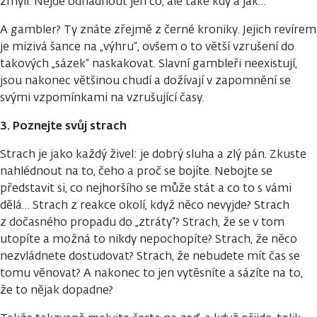
zmýlí. Nejde odhadnout jen co, ale také kdy a jak…
A gambler? Ty znáte zřejmě z černé kroniky. Jejich revírem
je mizivá šance na „výhru“, ovšem o to větší vzrušení do
takových „sázek“ naskakovat. Slavní gambleři neexistují,
jsou nakonec většinou chudí a dožívají v zapomnění se
svými vzpomínkami na vzrušující časy.
3. Poznejte svůj strach
Strach je jako každý živel: je dobrý sluha a zlý pán. Zkuste
nahlédnout na to, čeho a proč se bojíte. Nebojte se
představit si, co nejhoršího se může stát a co to s vámi
dělá… Strach z reakce okolí, když něco nevyjde? Strach
z dočasného propadu do „ztráty“? Strach, že se v tom
utopíte a možná to nikdy nepochopíte? Strach, že něco
nezvládnete dostudovat? Strach, že nebudete mít čas se
tomu věnovat? A nakonec to jen vytěsníte a sázíte na to,
že to nějak dopadne?