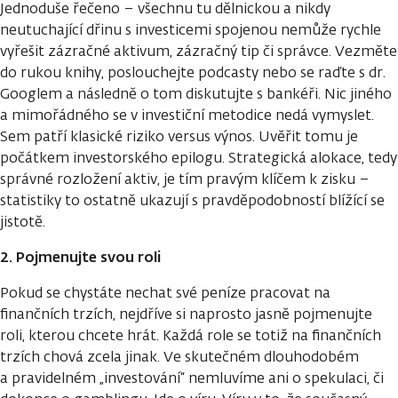
Jednoduše řečeno – všechnu tu dělnickou a nikdy
neutuchající dřinu s investicemi spojenou nemůže rychle
vyřešit zázračné aktivum, zázračný tip či správce. Vezměte
do rukou knihy, poslouchejte podcasty nebo se raďte s dr.
Googlem a následně o tom diskutujte s bankéři. Nic jiného
a mimořádného se v investiční metodice nedá vymyslet.
Sem patří klasické riziko versus výnos. Uvěřit tomu je
počátkem investorského epilogu. Strategická alokace, tedy
správné rozložení aktiv, je tím pravým klíčem k zisku –
statistiky to ostatně ukazují s pravděpodobností blížící se
jistotě.
2. Pojmenujte svou roli
Pokud se chystáte nechat své peníze pracovat na
finančních trzích, nejdříve si naprosto jasně pojmenujte
roli, kterou chcete hrát. Každá role se totiž na finančních
trzích chová zcela jinak. Ve skutečném dlouhodobém
a pravidelném „investování“ nemluvíme ani o spekulaci, či