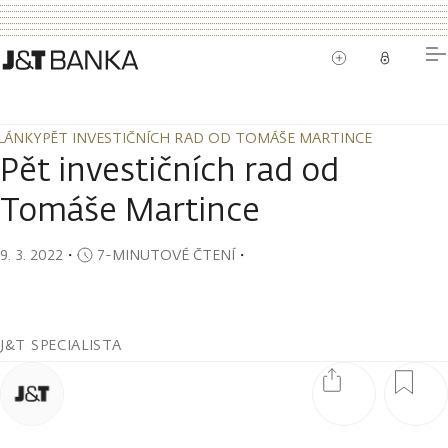
LÁNKY
PĚT INVESTIČNÍCH RAD OD TOMÁŠE MARTINCE
LÁNKY
PĚT INVESTIČNÍCH RAD OD TOMÁŠE MARTINCE
Pět investičních rad od
Tomáše Martince
9. 3. 2022
・
7-MINUTOVÉ ČTENÍ
・
J&T SPECIALISTA