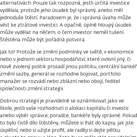
alternativách. Pouze tak rozpozná, jestli určitá investice
vydělala, protože jeho úsudek byl správný, anebo měl
jednoduše štěstí. Paradoxem je, že i správná úvaha může
vést ke ztrátové investici. A opačně, úplně hloupý úsudek
může vydělat na něčem, o čem investor neměl tušení.
Štěstěna může být pořádná potvora.
Jak to? Protože se změní podmínky ve světě, v ekonomice
nebo v jednom sektoru hospodářství, které ovlivní jiný, či
nově zvolený politik prosadí jinou politiku, centrální bankéř
změní sazby, generál se rozhodne bojovat, portfolio
manažer se rozvádí nebo zblázní nebo obojí, ředitel
společnosti změní strategii.
Dobrou strategií je pravidelně se oznámkovat jako ve
škole, jestli vaše rozhodnutí o alokaci kapitálu či investic
anebo výběr správce, poradce, bankéře byly správné. Pokud
to bylo čistě dílo štěstěny, můžete si lhát do kapsy, jak jste
úspěšní, nebo si užijte profit, ale raději si dejte pětku