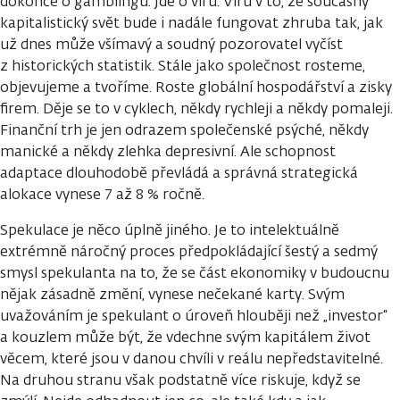
dokonce o gamblingu. Jde o víru. Víru v to, že současný
kapitalistický svět bude i nadále fungovat zhruba tak, jak
už dnes může všímavý a soudný pozorovatel vyčíst
z historických statistik. Stále jako společnost rosteme,
objevujeme a tvoříme. Roste globální hospodářství a zisky
firem. Děje se to v cyklech, někdy rychleji a někdy pomaleji.
Finanční trh je jen odrazem společenské psýché, někdy
manické a někdy zlehka depresivní. Ale schopnost
adaptace dlouhodobě převládá a správná strategická
alokace vynese 7 až 8 % ročně.
Spekulace je něco úplně jiného. Je to intelektuálně
extrémně náročný proces předpokládající šestý a sedmý
smysl spekulanta na to, že se část ekonomiky v budoucnu
nějak zásadně změní, vynese nečekané karty. Svým
uvažováním je spekulant o úroveň hlouběji než „investor“
a kouzlem může být, že vdechne svým kapitálem život
věcem, které jsou v danou chvíli v reálu nepředstavitelné.
Na druhou stranu však podstatně více riskuje, když se