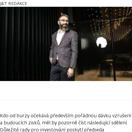
J&T REDAKCE
Kdo od burzy očekává především pořádnou dávku vzrušení
a budoucích zisků, měl by pozorně číst následující sdělení.
Důležité rady pro investování poskytl předseda