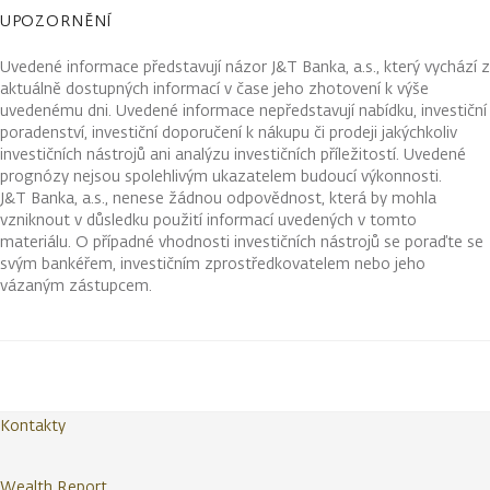
UPOZORNĚNÍ
Uvedené informace představují názor J&T Banka, a.s., který vychází z
aktuálně dostupných informací v čase jeho zhotovení k výše
uvedenému dni. Uvedené informace nepředstavují nabídku, investiční
poradenství, investiční doporučení k nákupu či prodeji jakýchkoliv
investičních nástrojů ani analýzu investičních příležitostí. Uvedené
prognózy nejsou spolehlivým ukazatelem budoucí výkonnosti.
J&T Banka, a.s., nenese žádnou odpovědnost, která by mohla
vzniknout v důsledku použití informací uvedených v tomto
materiálu. O případné vhodnosti investičních nástrojů se poraďte se
svým bankéřem, investičním zprostředkovatelem nebo jeho
vázaným zástupcem.
Kontakty
Wealth Report