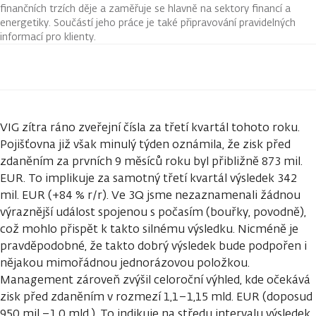
finančních trzích děje a zaměřuje se hlavně na sektory financí a
energetiky. Součástí jeho práce je také připravování pravidelných
informací pro klienty.
VIG zítra ráno zveřejní čísla za třetí kvartál tohoto roku.
Pojišťovna již však minulý týden oznámila, že zisk před
zdaněním za prvních 9 měsíců roku byl přibližně 873 mil.
EUR. To implikuje za samotný třetí kvartál výsledek 342
mil. EUR (+84 % r/r). Ve 3Q jsme nezaznamenali žádnou
výraznější událost spojenou s počasím (bouřky, povodně),
což mohlo přispět k takto silnému výsledku. Nicméně je
pravděpodobné, že takto dobrý výsledek bude podpořen i
nějakou mimořádnou jednorázovou položkou.
Management zároveň zvýšil celoroční výhled, kde očekává
zisk před zdaněním v rozmezí 1,1–1,15 mld. EUR (doposud
950 mil.–1,0 mld.). To indikuje na středu intervalu výsledek