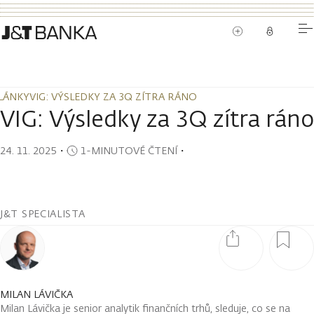
LÁNKY
VIG: VÝSLEDKY ZA 3Q ZÍTRA RÁNO
LÁNKY
VIG: VÝSLEDKY ZA 3Q ZÍTRA RÁNO
VIG: Výsledky za 3Q zítra ráno
24. 11. 2025
・
1-MINUTOVÉ ČTENÍ
・
J&T SPECIALISTA
MILAN LÁVIČKA
Milan Lávička je senior analytik finančních trhů, sleduje, co se na