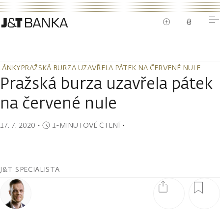
LÁNKY
PRAŽSKÁ BURZA UZAVŘELA PÁTEK NA ČERVENÉ NULE
LÁNKY
PRAŽSKÁ BURZA UZAVŘELA PÁTEK NA ČERVENÉ NULE
Pražská burza uzavřela pátek
na červené nule
17. 7. 2020
・
1-MINUTOVÉ ČTENÍ
・
J&T SPECIALISTA