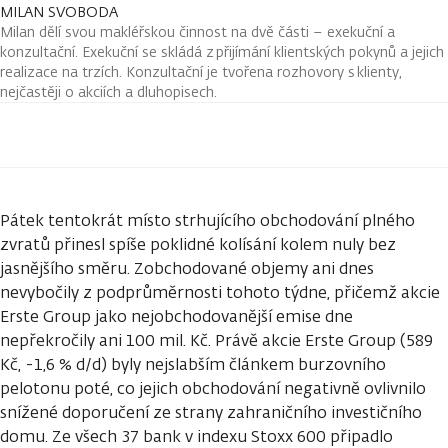
MILAN SVOBODA
Milan dělí svou makléřskou činnost na dvě části – exekuční a
konzultační. Exekuční se skládá z přijímání klientských pokynů a jejich
realizace na trzích. Konzultační je tvořena rozhovory s klienty,
nejčastěji o akciích a dluhopisech.
Pátek tentokrát místo strhujícího obchodování plného
zvratů přinesl spíše poklidné kolísání kolem nuly bez
jasnějšího směru. Zobchodované objemy ani dnes
nevybočily z podprůměrnosti tohoto týdne, přičemž akcie
Erste Group jako nejobchodovanější emise dne
nepřekročily ani 100 mil. Kč. Právě akcie Erste Group (589
Kč, -1,6 % d/d) byly nejslabším článkem burzovního
pelotonu poté, co jejich obchodování negativně ovlivnilo
snížené doporučení ze strany zahraničního investičního
domu. Ze všech 37 bank v indexu Stoxx 600 připadlo