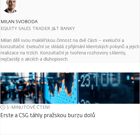
MILAN SVOBODA
EQUITY SALES TRADER J&T BANKY
Milan dělí svou makléřskou činnost na dvě části – exekuční a
konzultační. Exekuční se skládá z přijímání klientských pokynů a jejich
realizace na trzích. Konzultační je tvořena rozhovory s klienty,
nejčastěji o akciích a dluhopisech.
1-MINUTOVÉ ČTENÍ
Erste a CSG táhly pražskou burzu dolů