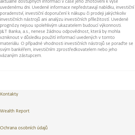
aktuálně dostupných informací v čase jeho zhotovení k výše
uvedenému dni. Uvedené informace nepředstavují nabídku, investiční
poradenství, investiční doporučení k nákupu či prodeji jakýchkoliv
investičních nástrojů ani analýzu investičních příležitostí. Uvedené
prognózy nejsou spolehlivým ukazatelem budoucí výkonnosti.
J&T Banka, a.s., nenese žádnou odpovědnost, která by mohla
vzniknout v důsledku použití informací uvedených v tomto
materiálu. O případné vhodnosti investičních nástrojů se poraďte se
svým bankéřem, investičním zprostředkovatelem nebo jeho
vázaným zástupcem.
Kontakty
Wealth Report
Ochrana osobních údajů