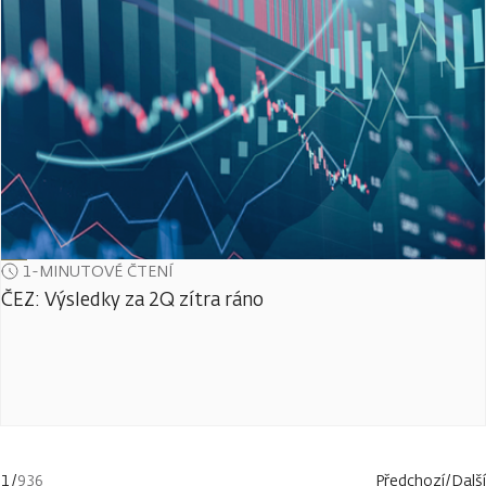
1-MINUTOVÉ ČTENÍ
ČEZ: Výsledky za 2Q zítra ráno
1
/
936
Předchozí
/
Další