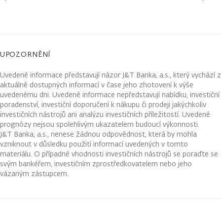
UPOZORNĚNÍ
Uvedené informace představují názor J&T Banka, a.s., který vychází z
aktuálně dostupných informací v čase jeho zhotovení k výše
uvedenému dni. Uvedené informace nepředstavují nabídku, investiční
poradenství, investiční doporučení k nákupu či prodeji jakýchkoliv
investičních nástrojů ani analýzu investičních příležitostí. Uvedené
prognózy nejsou spolehlivým ukazatelem budoucí výkonnosti.
J&T Banka, a.s., nenese žádnou odpovědnost, která by mohla
vzniknout v důsledku použití informací uvedených v tomto
materiálu. O případné vhodnosti investičních nástrojů se poraďte se
svým bankéřem, investičním zprostředkovatelem nebo jeho
vázaným zástupcem.