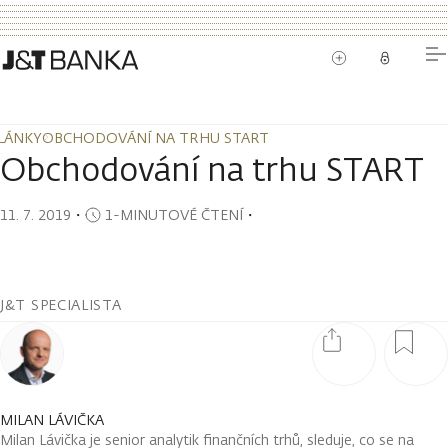
LÁNKY
OBCHODOVÁNÍ NA TRHU START
LÁNKY
OBCHODOVÁNÍ NA TRHU START
Obchodování na trhu START
11. 7. 2019
・
1-MINUTOVÉ ČTENÍ
・
J&T SPECIALISTA
MILAN LÁVIČKA
Milan Lávička je senior analytik finančních trhů, sleduje, co se na