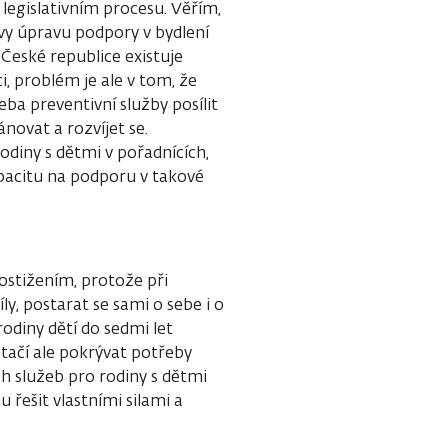
 legislativním procesu. Věřím,
ivy úpravu podpory v bydlení
 České republice existuje
 problém je ale v tom, že
eba preventivní služby posílit
ánovat a rozvíjet se.
odiny s dětmi v pořadnících,
pacitu na podporu v takové
postižením, protože při
ly, postarat se sami o sebe i o
rodiny dětí do sedmi let
stačí ale pokrývat potřeby
ích služeb pro rodiny s dětmi
u řešit vlastními silami a