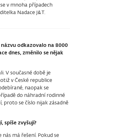
 se v mnoha případech
ditelka Nadace J&T.
o v názvu odkazovalo na 8000
uace dnes, změnilo se nějak
ali. V současné době je
totiž v České republice
 odebírané, naopak se
 případě do náhradní rodinné
í, proto se číslo nijak zásadně
, spíše zvyšují?
e nás má řešení. Pokud se