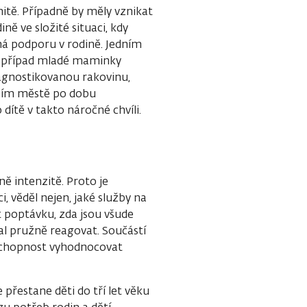
nitě. Případně by měly vznikat
ně ve složité situaci, kdy
má podporu v rodině. Jedním
je případ mladé maminky
iagnostikovanou rakovinu,
nším městě po dobu
ítě v takto náročné chvíli.
ně intenzitě. Proto je
, věděl nejen, jaké služby na
it poptávku, zda jsou všude
zal pružně reagovat. Součástí
é schopnost vyhodnocovat
e přestane děti do tří let věku