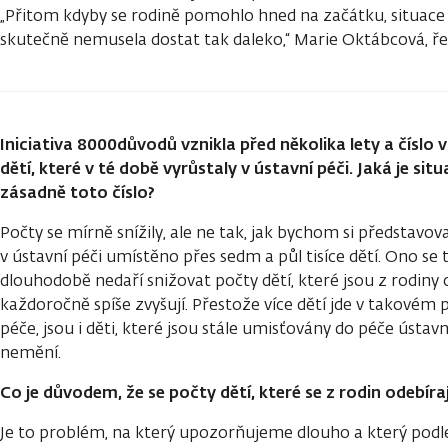
„Přitom kdyby se rodině pomohlo hned na začátku, situace
skutečně nemusela dostat tak daleko,“ Marie Oktábcová, ře
Iniciativa 8000důvodů vznikla před několika lety a čísl
dětí, které v té době vyrůstaly v ústavní péči. Jaká je sit
zásadně toto číslo?
Počty se mírně snížily, ale ne tak, jak bychom si představov
v ústavní péči umístěno přes sedm a půl tisíce dětí. Ono se 
dlouhodobě nedaří snižovat počty dětí, které jsou z rodiny
každoročně spíše zvyšují. Přestože více dětí jde v takovém
péče, jsou i děti, které jsou stále umisťovány do péče ústavn
nemění.
Co je důvodem, že se počty dětí, které se z rodin odebírají
Je to problém, na který upozorňujeme dlouho a který podl