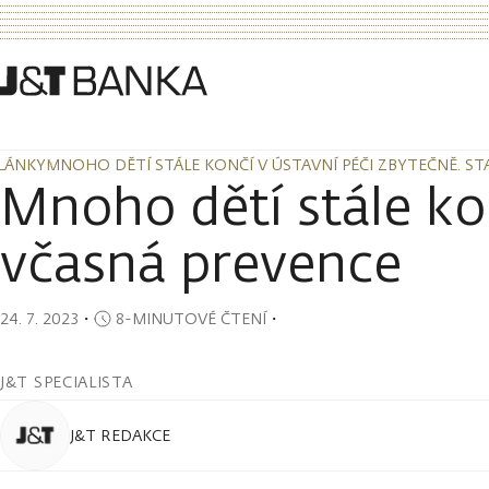
LÁNKY
MNOHO DĚTÍ STÁLE KONČÍ V ÚSTAVNÍ PÉČI ZBYTEČNĚ. ST
LÁNKY
MNOHO DĚTÍ STÁLE KONČÍ V ÚSTAVNÍ PÉČI ZBYTEČNĚ. ST
Mnoho dětí stále kon
včasná prevence
24. 7. 2023
・
8-MINUTOVÉ ČTENÍ
・
J&T SPECIALISTA
J&T REDAKCE