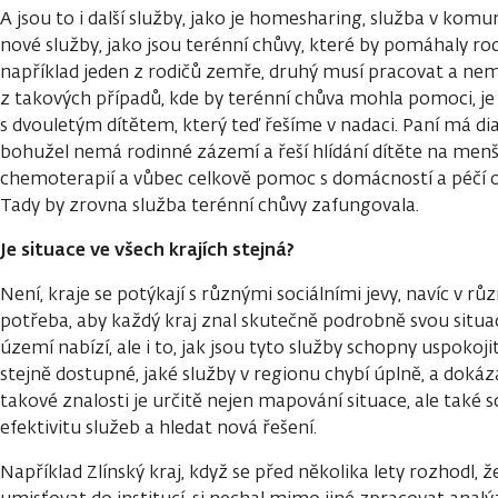
A jsou to i další služby, jako je homesharing, služba v komu
nové služby, jako jsou terénní chůvy, které by pomáhaly rodi
například jeden z rodičů zemře, druhý musí pracovat a ne
z takových případů, kde by terénní chůva mohla pomoci, 
s dvouletým dítětem, který teď řešíme v nadaci. Paní má d
bohužel nemá rodinné zázemí a řeší hlídání dítěte na me
chemoterapií a vůbec celkově pomoc s domácností a péčí o d
Tady by zrovna služba terénní chůvy zafungovala.
Je situace ve všech krajích stejná?
Není, kraje se potýkají s různými sociálními jevy, navíc v růz
potřeba, aby každý kraj znal skutečně podrobně svou situaci
území nabízí, ale i to, jak jsou tyto služby schopny uspokoj
stejně dostupné, jaké služby v regionu chybí úplně, a doká
takové znalosti je určitě nejen mapování situace, ale tak
efektivitu služeb a hledat nová řešení.
Například Zlínský kraj, když se před několika lety rozhodl, ž