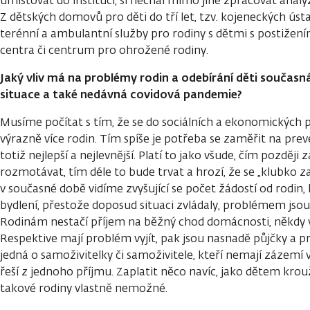
umisťovat do institucí, si nechal mimo jiné zpracovat analý
Z dětských domovů pro děti do tří let, tzv. kojeneckých ústa
terénní a ambulantní služby pro rodiny s dětmi s postižen
centra či centrum pro ohrožené rodiny.
Jaký vliv má na problémy rodin a odebírání děti součas
situace a také nedávná covidová pandemie?
Musíme počítat s tím, že se do sociálních a ekonomickýc
výrazně více rodin. Tím spíše je potřeba se zaměřit na pre
totiž nejlepší a nejlevnější. Platí to jako všude, čím pozdě
rozmotávat, tím déle to bude trvat a hrozí, že se „klubko 
v současné době vidíme zvyšující se počet žádostí od rodin,
bydlení, přestože doposud situaci zvládaly, problémem jsou i
Rodinám nestačí příjem na běžný chod domácnosti, někdy v
Respektive mají problém vyjít, pak jsou nasnadě půjčky a p
jedná o samoživitelky či samoživitele, kteří nemají zázemí
řeší z jednoho příjmu. Zaplatit něco navíc, jako dětem krouž
takové rodiny vlastně nemožné.