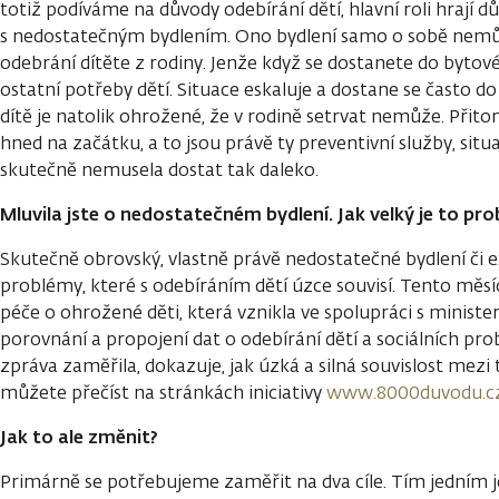
totiž podíváme na důvody odebírání dětí, hlavní roli hrají d
s nedostatečným bydlením. Ono bydlení samo o sobě nem
odebrání dítěte z rodiny. Jenže když se dostanete do bytové 
ostatní potřeby dětí. Situace eskaluje a dostane se často do
dítě je natolik ohrožené, že v rodině setrvat nemůže. Při
hned na začátku, a to jsou právě ty preventivní služby, si
skutečně nemusela dostat tak daleko.
Mluvila jste o nedostatečném bydlení. Jak velký je to pr
Skutečně obrovský, vlastně právě nedostatečné bydlení či 
problémy, které s odebíráním dětí úzce souvisí. Tento měsí
péče o ohrožené děti, která vznikla ve spolupráci s ministe
porovnání a propojení dat o odebírání dětí a sociálních pro
zpráva zaměřila, dokazuje, jak úzká a silná souvislost mezi 
můžete přečíst na stránkách iniciativy
www.8000duvodu.cz
Jak to ale změnit?
Primárně se potřebujeme zaměřit na dva cíle. Tím jedním j