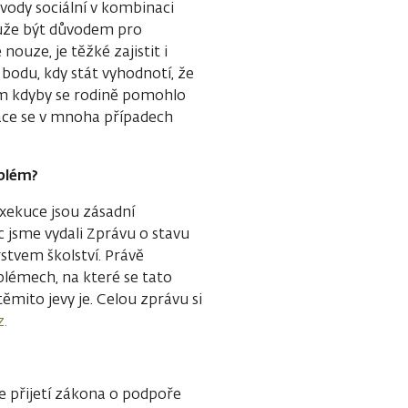
ůvody sociální v kombinaci
ůže být důvodem pro
nouze, je těžké zajistit i
 bodu, kdy stát vyhodnotí, že
tom kdyby se rodině pomohlo
tuace se v mnoha případech
oblém?
exekuce jsou zásadní
c jsme vydali Zprávu o stavu
rstvem školství. Právě
blémech, na které se tato
těmito jevy je. Celou zprávu si
.
e přijetí zákona o podpoře