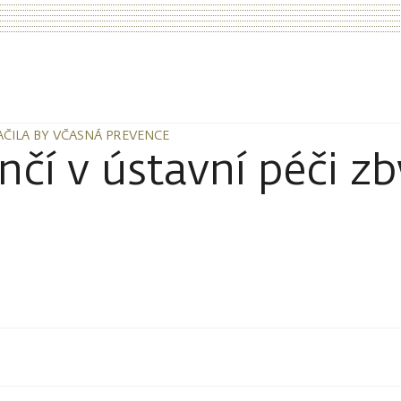
AČILA BY VČASNÁ PREVENCE
AČILA BY VČASNÁ PREVENCE
čí v ústavní péči zb