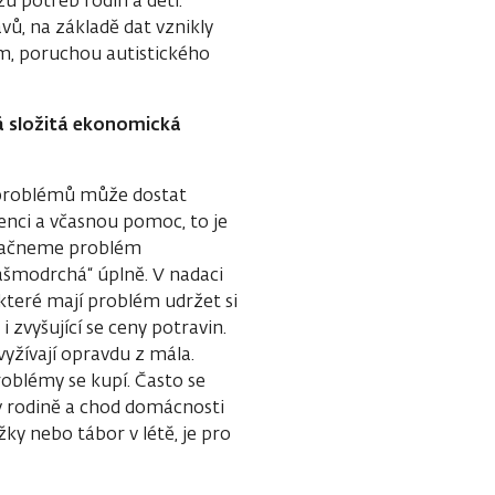
zu potřeb rodin a dětí.
vů, na základě dat vznikly
ím, poruchou autistického
ná složitá ekonomická
h problémů může dostat
venci a včasnou pomoc, to je
ji začneme problém
zašmodrchá“ úplně. V nadaci
 které mají problém udržet si
 zvyšující se ceny potravin.
yžívají opravdu z mála.
roblémy se kupí. Často se
 v rodině a chod domácnosti
ky nebo tábor v létě, je pro