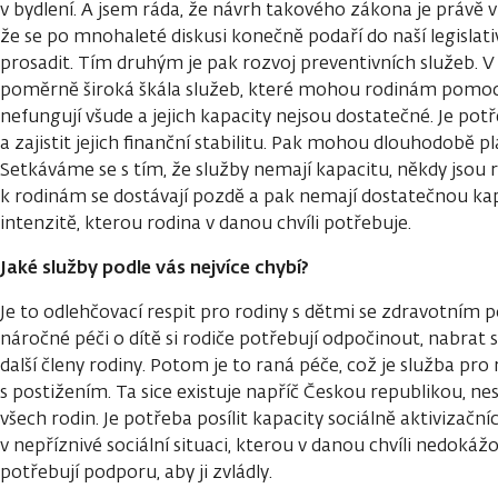
v bydlení. A jsem ráda, že návrh takového zákona je právě v
že se po mnohaleté diskusi konečně podaří do naší legislat
prosadit. Tím druhým je pak rozvoj preventivních služeb. V
poměrně široká škála služeb, které mohou rodinám pomoci,
nefungují všude a jejich kapacity nejsou dostatečné. Je potř
a zajistit jejich finanční stabilitu. Pak mohou dlouhodobě pl
Setkáváme se s tím, že služby nemají kapacitu, někdy jsou r
k rodinám se dostávají pozdě a pak nemají dostatečnou ka
intenzitě, kterou rodina v danou chvíli potřebuje.
Jaké služby podle vás nejvíce chybí?
Je to odlehčovací respit pro rodiny s dětmi se zdravotním 
náročné péči o dítě si rodiče potřebují odpočinout, nabrat sí
další členy rodiny. Potom je to raná péče, což je služba pro 
s postižením. Ta sice existuje napříč Českou republikou, ne
všech rodin. Je potřeba posílit kapacity sociálně aktivizačn
v nepříznivé sociální situaci, kterou v danou chvíli nedokážo
potřebují podporu, aby ji zvládly.