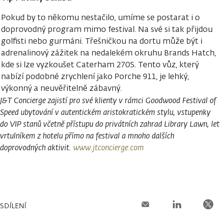
Pokud by to někomu nestačilo, umíme se postarat i o
doprovodný program mimo festival. Na své si tak přijdou
golfisti nebo gurmáni. Třešničkou na dortu může být i
adrenalinový zážitek na nedalekém okruhu Brands Hatch,
kde si lze vyzkoušet Caterham 270S. Tento vůz, který
nabízí podobné zrychlení jako Porche 911, je lehký,
výkonný a neuvěřitelně zábavný.
J&T Concierge zajistí pro své klienty v rámci Goodwood Festival of
Speed ubytování v autentickém aristokratickém stylu, vstupenky
do VIP stanů včetně přístupu do privátních zahrad Library Lawn, let
vrtulníkem z hotelu přímo na festival a mnoho dalších
doprovodných aktivit.
www.jtconcierge.com
SDÍLENÍ