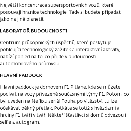
Největší koncentrace supersportovních vozů, které
posouvají hranice technologie. Tady si budete připadat
jako na jiné planetě.
LABORATOŘ BUDOUCNOSTI
Centrum průkopnických úspěchů, které poskytuje
pohlcující technologický zážitek a interaktivní aktivity,
nabízí pohled na to, co přijde v budoucnosti
automobilového průmyslu.
HLAVNÍ PADDOCK
Hlavní paddock je domovem F1 Pitlane, kde se můžete
podívat na vozy přivezené současnými týmy F1. Potom, co
byl uveden na Neflixu seriál Touha po vítězství, tu lze
očekávat pěkný přetlak. Potkáte se totiž s hvězdami a
hrdiny F1 tváří v tvář. Někteří šťastlivci si domů odvezou i
selfie a autogram.