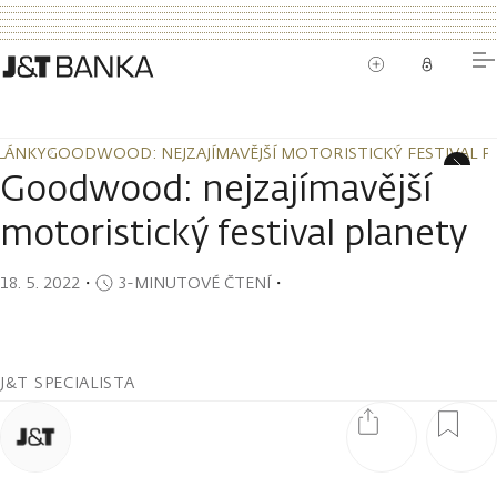
LÁNKY
GOODWOOD: NEJZAJÍMAVĚJŠÍ MOTORISTICKÝ FESTIVAL P
LÁNKY
GOODWOOD: NEJZAJÍMAVĚJŠÍ MOTORISTICKÝ FESTIVAL P
Goodwood: nejzajímavější
motoristický festival planety
18. 5. 2022
・
3-MINUTOVÉ ČTENÍ
・
J&T SPECIALISTA