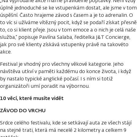
„Na vyprodané akce máme pravidelně poptávky. Není vždy
úplně jednoduché se ke vstupenkám dostat, ale jsme v tom
úspěšní. Často hrajeme závod s časem a je to adrenalin. O
to víc si užíváme vítězný pocit, když se podaří získat přesně
to, co si klient přeje. Jsou v tom emoce a o nich je celá naše
služba,“ popisuje Pavlína Salaba, ředitelka J&T Concierge,
jak pro své klienty získává vstupenky právě na takovéto
akce.
Festival je vhodný pro všechny věkové kategorie. Jeho
návštěva utkví v paměti každému do konce života, i když
by nastalo typické anglické počasí. I s ním si totiž
organizátoři umí poradit na výbornou.
10 věcí, které musíte vidět
ZÁVOD DO VRCHU
Srdce celého festivalu, kde se setkávají auta ze všech stájí
na stejné trati, která má necelé 2 kilometry a celkem 9