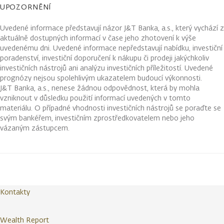
UPOZORNĚNÍ
Uvedené informace představují názor J&T Banka, a.s., který vychází z
aktuálně dostupných informací v čase jeho zhotovení k výše
uvedenému dni. Uvedené informace nepředstavují nabídku, investiční
poradenství, investiční doporučení k nákupu či prodeji jakýchkoliv
investičních nástrojů ani analýzu investičních příležitostí. Uvedené
prognózy nejsou spolehlivým ukazatelem budoucí výkonnosti.
J&T Banka, a.s., nenese žádnou odpovědnost, která by mohla
vzniknout v důsledku použití informací uvedených v tomto
materiálu. O případné vhodnosti investičních nástrojů se poraďte se
svým bankéřem, investičním zprostředkovatelem nebo jeho
vázaným zástupcem.
Kontakty
Wealth Report