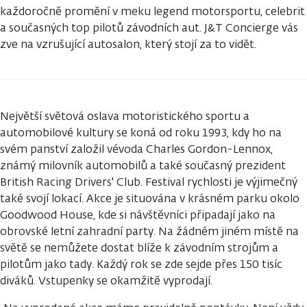
každoročně promění v meku legend motorsportu, celebrit
a současných top pilotů závodních aut. J&T Concierge vás
zve na vzrušující autosalon, který stojí za to vidět.
Největší světová oslava motoristického sportu a
automobilové kultury se koná od roku 1993, kdy ho na
svém panství založil vévoda Charles Gordon-Lennox,
známý milovník automobilů a také současný prezident
British Racing Drivers' Club. Festival rychlosti je výjimečný
také svojí lokací. Akce je situována v krásném parku okolo
Goodwood House, kde si návštěvníci připadají jako na
obrovské letní zahradní party. Na žádném jiném místě na
světě se nemůžete dostat blíže k závodním strojům a
pilotům jako tady. Každý rok se zde sejde přes 150 tisíc
diváků. Vstupenky se okamžitě vyprodají.