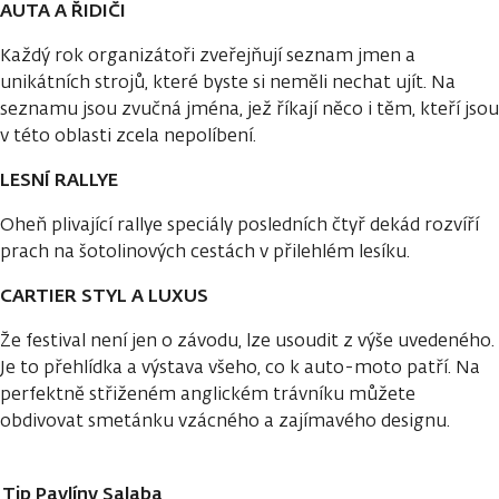
AUTA A ŘIDIČI
Každý rok organizátoři zveřejňují seznam jmen a
unikátních strojů, které byste si neměli nechat ujít. Na
seznamu jsou zvučná jména, jež říkají něco i těm, kteří jsou
v této oblasti zcela nepolíbení.
LESNÍ RALLYE
Oheň plivající rallye speciály posledních čtyř dekád rozvíří
prach na šotolinových cestách v přilehlém lesíku.
CARTIER STYL A LUXUS
Že festival není jen o závodu, lze usoudit z výše uvedeného.
Je to přehlídka a výstava všeho, co k auto-moto patří. Na
perfektně střiženém anglickém trávníku můžete
obdivovat smetánku vzácného a zajímavého designu.
Tip Pavlíny Salaba