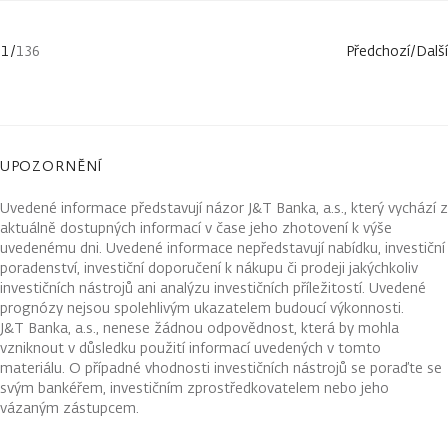
1
/
136
Předchozí
/
Další
UPOZORNĚNÍ
Uvedené informace představují názor J&T Banka, a.s., který vychází z
aktuálně dostupných informací v čase jeho zhotovení k výše
uvedenému dni. Uvedené informace nepředstavují nabídku, investiční
poradenství, investiční doporučení k nákupu či prodeji jakýchkoliv
investičních nástrojů ani analýzu investičních příležitostí. Uvedené
prognózy nejsou spolehlivým ukazatelem budoucí výkonnosti.
J&T Banka, a.s., nenese žádnou odpovědnost, která by mohla
vzniknout v důsledku použití informací uvedených v tomto
materiálu. O případné vhodnosti investičních nástrojů se poraďte se
svým bankéřem, investičním zprostředkovatelem nebo jeho
vázaným zástupcem.