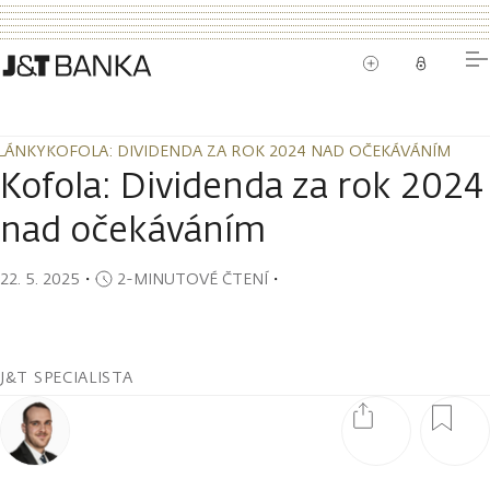
LÁNKY
KOFOLA: DIVIDENDA ZA ROK 2024 NAD OČEKÁVÁNÍM
LÁNKY
KOFOLA: DIVIDENDA ZA ROK 2024 NAD OČEKÁVÁNÍM
Kofola: Dividenda za rok 2024
nad očekáváním
22. 5. 2025
・
2-MINUTOVÉ ČTENÍ
・
J&T SPECIALISTA