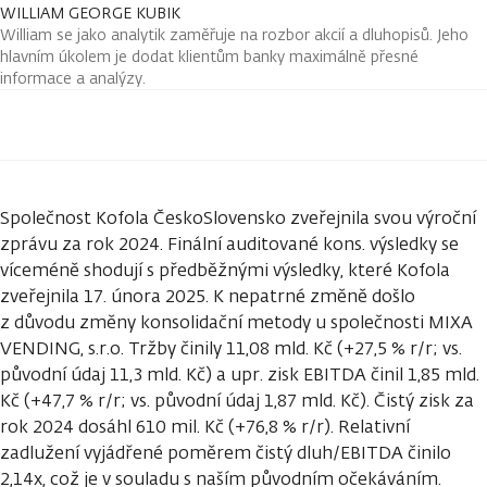
WILLIAM GEORGE KUBIK
William se jako analytik zaměřuje na rozbor akcií a dluhopisů. Jeho
hlavním úkolem je dodat klientům banky maximálně přesné
informace a analýzy.
Společnost Kofola ČeskoSlovensko zveřejnila svou výroční
zprávu za rok 2024. Finální auditované kons. výsledky se
víceméně shodují s předběžnými výsledky, které Kofola
zveřejnila 17. února 2025. K nepatrné změně došlo
z důvodu změny konsolidační metody u společnosti MIXA
VENDING, s.r.o. Tržby činily 11,08 mld. Kč (+27,5 % r/r; vs.
původní údaj 11,3 mld. Kč) a upr. zisk EBITDA činil 1,85 mld.
Kč (+47,7 % r/r; vs. původní údaj 1,87 mld. Kč). Čistý zisk za
rok 2024 dosáhl 610 mil. Kč (+76,8 % r/r). Relativní
zadlužení vyjádřené poměrem čistý dluh/EBITDA činilo
2,14x, což je v souladu s naším původním očekáváním.