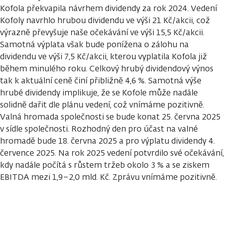
Kofola překvapila návrhem dividendy za rok 2024. Vedení
Kofoly navrhlo hrubou dividendu ve výši 21 Kč/akcii, což
výrazně převyšuje naše očekávání ve výši 15,5 Kč/akcii.
Samotná výplata však bude ponížena o zálohu na
dividendu ve výši 7,5 Kč/akcii, kterou vyplatila Kofola již
během minulého roku. Celkový hrubý dividendový výnos
tak k aktuální ceně činí přibližně 4,6 %. Samotná výše
hrubé dividendy implikuje, že se Kofole může nadále
solidně dařit dle plánu vedení, což vnímáme pozitivně.
Valná hromada společnosti se bude konat 25. června 2025
v sídle společnosti. Rozhodný den pro účast na valné
hromadě bude 18. června 2025 a pro výplatu dividendy 4.
července 2025. Na rok 2025 vedení potvrdilo své očekávání,
kdy nadále počítá s růstem tržeb okolo 3 % a se ziskem
EBITDA mezi 1,9–2,0 mld. Kč. Zprávu vnímáme pozitivně.