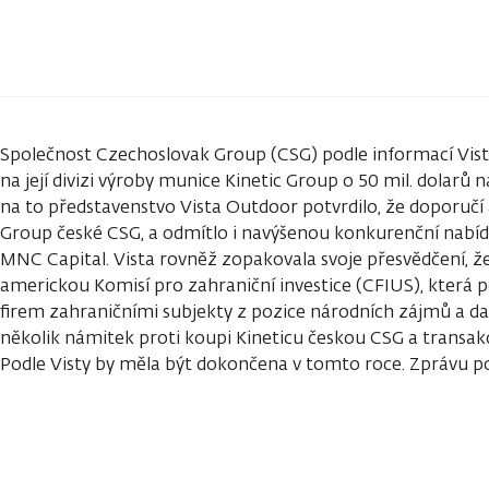
Společnost Czechoslovak Group (CSG) podle informací Vist
na její divizi výroby munice Kinetic Group o 50 mil. dolarů 
na to představenstvo Vista Outdoor potvrdilo, že doporučí
Group české CSG, a odmítlo i navýšenou konkurenční nabíd
MNC Capital. Vista rovněž zopakovala svoje přesvědčení, ž
americkou Komisí pro zahraniční investice (CFIUS), která 
firem zahraničními subjekty z pozice národních zájmů a dalš
několik námitek proti koupi Kineticu českou CSG a transak
Podle Visty by měla být dokončena v tomto roce. Zprávu p