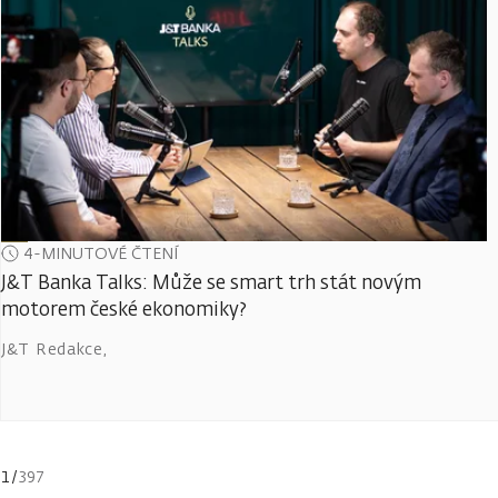
4-MINUTOVÉ ČTENÍ
J&T Banka Talks: Může se smart trh stát novým
motorem české ekonomiky?
J&T Redakce
,
1
/
397