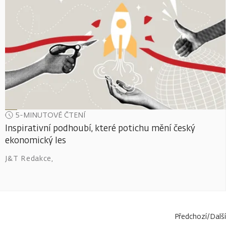
5-MINUTOVÉ ČTENÍ
Inspirativní podhoubí, které potichu mění český
ekonomický les
J&T Redakce
,
Předchozí
/
Další