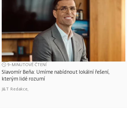
9-MINUTOVÉ ČTENÍ
Slavomír Beňa: Umíme nabídnout lokální řešení,
kterým lidé rozumí
J&T Redakce
,