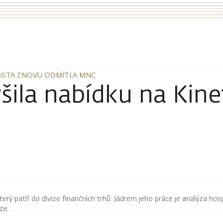
 VISTA ZNOVU ODMÍTLA MNC
 VISTA ZNOVU ODMÍTLA MNC
šila nabídku na Kine
terý patří do divize finančních trhů. Jádrem jeho práce je analýza hos
rze.