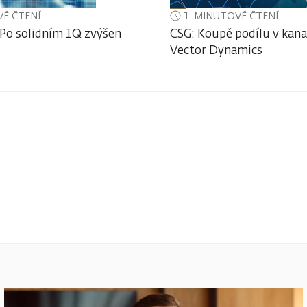
É ČTENÍ
1-MINUTOVÉ ČTENÍ
 Po solidním 1Q zvýšen
CSG: Koupě podílu v kan
Vector Dynamics