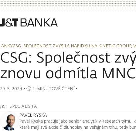
LÁNKY
CSG: SPOLEČNOST ZVÝŠILA NABÍDKU NA KINETIC GROUP,
LÁNKY
CSG: SPOLEČNOST ZVÝŠILA NABÍDKU NA KINETIC GROUP,
CSG: Společnost zvý
znovu odmítla MNC
29. 5. 2024
・
1-MINUTOVÉ ČTENÍ
・
J&T SPECIALISTA
PAVEL RYSKA
Pavel Ryska pracuje jako senior analytik v Research týmu, k
které mají své akcie či dluhopisy na veřejném trhu, tedy bu