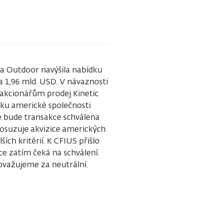
a Outdoor navýšila nabídku
na 1,96 mld. USD. V návaznosti
 akcionářům prodej Kinetic
ku americké společnosti
e bude transakce schválena
posuzuje akvizice amerických
ích kritérií. K CFIUS přišlo
ce zatím čeká na schválení.
ovažujeme za neutrální.