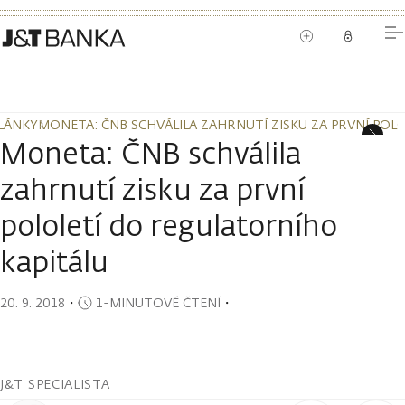
LÁNKY
MONETA: ČNB SCHVÁLILA ZAHRNUTÍ ZISKU ZA PRVNÍ POL
LÁNKY
MONETA: ČNB SCHVÁLILA ZAHRNUTÍ ZISKU ZA PRVNÍ POL
Moneta: ČNB schválila
zahrnutí zisku za první
pololetí do regulatorního
kapitálu
20. 9. 2018
・
1-MINUTOVÉ ČTENÍ
・
J&T SPECIALISTA