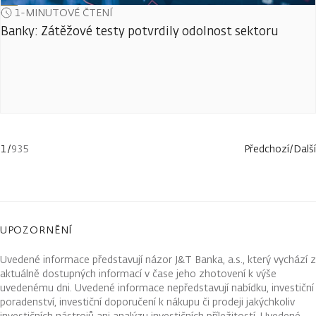
1-MINUTOVÉ ČTENÍ
Banky: Zátěžové testy potvrdily odolnost sektoru
1
/
935
Předchozí
/
Další
UPOZORNĚNÍ
Uvedené informace představují názor J&T Banka, a.s., který vychází z
aktuálně dostupných informací v čase jeho zhotovení k výše
uvedenému dni. Uvedené informace nepředstavují nabídku, investiční
poradenství, investiční doporučení k nákupu či prodeji jakýchkoliv
investičních nástrojů ani analýzu investičních příležitostí. Uvedené