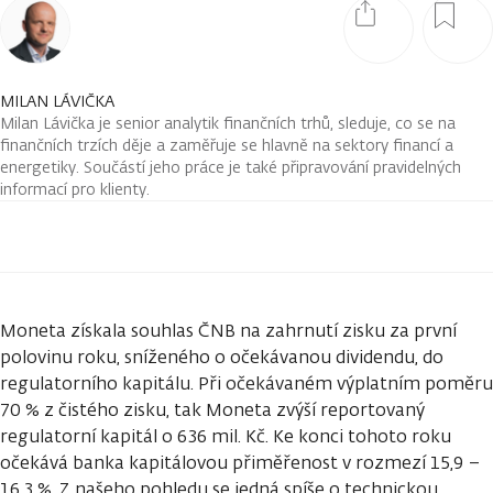
MILAN LÁVIČKA
Milan Lávička je senior analytik finančních trhů, sleduje, co se na
finančních trzích děje a zaměřuje se hlavně na sektory financí a
energetiky. Součástí jeho práce je také připravování pravidelných
informací pro klienty.
Moneta získala souhlas ČNB na zahrnutí zisku za první
polovinu roku, sníženého o očekávanou dividendu, do
regulatorního kapitálu. Při očekávaném výplatním poměru
70 % z čistého zisku, tak Moneta zvýší reportovaný
regulatorní kapitál o 636 mil. Kč. Ke konci tohoto roku
očekává banka kapitálovou přiměřenost v rozmezí 15,9 –
16,3 %. Z našeho pohledu se jedná spíše o technickou