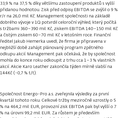
33,9 % na 37,5 % díky většímu zastoupení produktů s vyšší
přidanou hodnotou. Zisk před odpisy EBITDA se zvýšil o 9 %
r/r na 26,0 mil. Kč. Management společnosti na základě
dobrého vývoje v 1Q potvrdil celoroční výhled, který počítá
s tržbami 360–390 mil. Kč, ziskem EBITDA 140–150 mil. Kč
a čistým ziskem 60–70 mil. Kč v letošním roce. Finanční
ředitel Jakub Hemerka uvedl, že firma je připravena v
nejbližší době zahájit plánovaný program zpětného
odkupu akcií. Management pak očekává, že by společnost
mohla do konce roku odkoupit z trhu cca 1–3 % vlastních
akcií. Akcie Karo Leather zakončila týden mírně slabší na
144Kč (-0,7 % t/t).
Společnost Energo-Pro a.s. zveřejnila výsledky za první
kvartál tohoto roku. Celkové tržby meziročně vzrostly o 5
% na 464,2 mil. EUR, provozní zisk EBITDA pak byl vyšší o 7
% na úrovni 99,2 mil. EUR. Za růstem je především