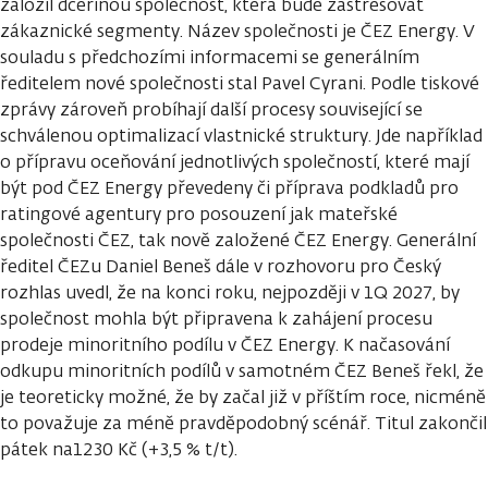
založil dceřinou společnost, která bude zastřešovat
zákaznické segmenty. Název společnosti je ČEZ Energy. V
souladu s předchozími informacemi se generálním
ředitelem nové společnosti stal Pavel Cyrani. Podle tiskové
zprávy zároveň probíhají další procesy související se
schválenou optimalizací vlastnické struktury. Jde například
o přípravu oceňování jednotlivých společností, které mají
být pod ČEZ Energy převedeny či příprava podkladů pro
ratingové agentury pro posouzení jak mateřské
společnosti ČEZ, tak nově založené ČEZ Energy. Generální
ředitel ČEZu Daniel Beneš dále v rozhovoru pro Český
rozhlas uvedl, že na konci roku, nejpozději v 1Q 2027, by
společnost mohla být připravena k zahájení procesu
prodeje minoritního podílu v ČEZ Energy. K načasování
odkupu minoritních podílů v samotném ČEZ Beneš řekl, že
je teoreticky možné, že by začal již v příštím roce, nicméně
to považuje za méně pravděpodobný scénář. Titul zakončil
pátek na1230 Kč (+3,5 % t/t).