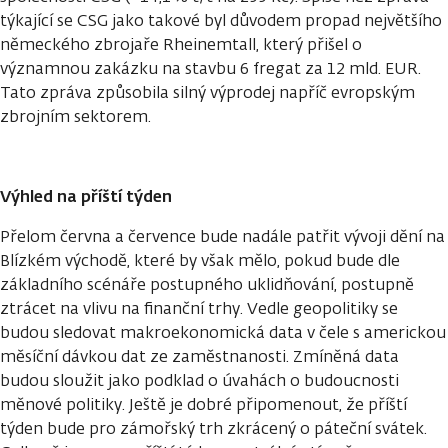
týkající se CSG jako takové byl důvodem propad největšího
německého zbrojaře Rheinemtall, který přišel o
významnou zakázku na stavbu 6 fregat za 12 mld. EUR.
Tato zpráva způsobila silný výprodej napříč evropským
zbrojním sektorem.
Výhled na příští týden
Přelom června a července bude nadále patřit vývoji dění na
Blízkém východě, které by však mělo, pokud bude dle
základního scénáře postupného uklidňování, postupně
ztrácet na vlivu na finanční trhy. Vedle geopolitiky se
budou sledovat makroekonomická data v čele s americkou
měsíční dávkou dat ze zaměstnanosti. Zmíněná data
budou sloužit jako podklad o úvahách o budoucnosti
měnové politiky. Ještě je dobré připomenout, že příští
týden bude pro zámořský trh zkrácený o páteční svátek.