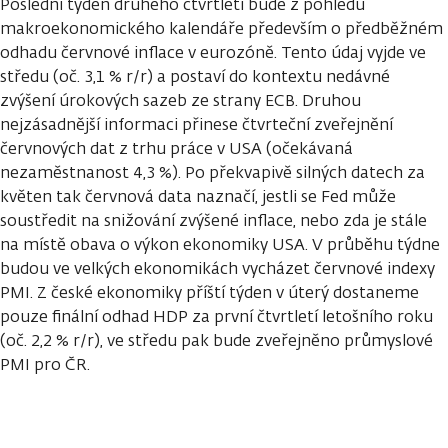
Poslední týden druhého čtvrtletí bude z pohledu
makroekonomického kalendáře především o předběžném
odhadu červnové inflace v eurozóně. Tento údaj vyjde ve
středu (oč. 3,1 % r/r) a postaví do kontextu nedávné
zvýšení úrokových sazeb ze strany ECB. Druhou
nejzásadnější informaci přinese čtvrteční zveřejnění
červnových dat z trhu práce v USA (očekávaná
nezaměstnanost 4,3 %). Po překvapivě silných datech za
květen tak červnová data naznačí, jestli se Fed může
soustředit na snižování zvýšené inflace, nebo zda je stále
na místě obava o výkon ekonomiky USA. V průběhu týdne
budou ve velkých ekonomikách vycházet červnové indexy
PMI. Z české ekonomiky příští týden v úterý dostaneme
pouze finální odhad HDP za první čtvrtletí letošního roku
(oč. 2,2 % r/r), ve středu pak bude zveřejněno průmyslové
PMI pro ČR.