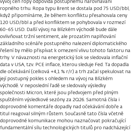
vývoj cen ropy odpovídá postupnému narovnávání
ropného trhu. Ropa typu Brent se dostala pod 75 USD/bbl,
když připomínáme, že během konfliktu přesahovala ceny
120 USD/bbl a před konfliktem se pohybovala v rozmezí
60-65 USD. Další vývoj na Blízkém východě bude dále
ovlivňovat tržní sentiment, ale prozatím naplňování
základního scénáře postupného nalezení diplomatického
řešení by mělo přispívat k omezení vlivu tohoto faktoru na
trhy. V návaznosti na energetický šok se sledovala inflační
data v USA, tzv. PCE inflace, kterou sleduje Fed. Ta dopadla
dle očekávání (celková +4,1 % r/r) a trh začal spekulovat na
její postupný pokles s ohledem na vývoj na Blízkém
východě. V neposlední řadě se sledovaly výsledky
společnosti Micron, které jsou předvojem před plným
spuštěním výsledkové sezóny za 2Q26. Samotná čísla i
doprovodné komentáře dopadly nad očekávání dobře a
titul reagoval silným růstem. Současně tato čísla včetně
doprovodné komunikace mohou naznačovat pokračující
fundamentální sílu technologických titulů pro nadcházející