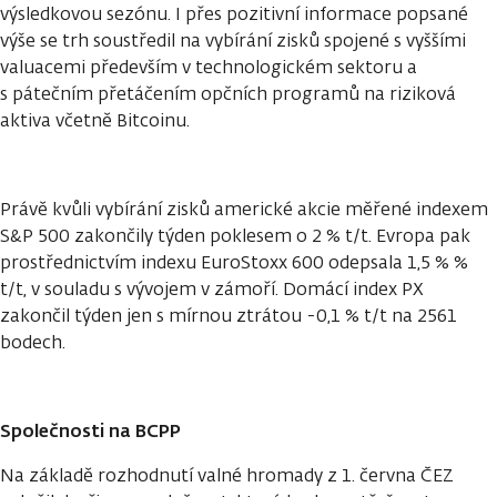
výsledkovou sezónu. I přes pozitivní informace popsané
výše se trh soustředil na vybírání zisků spojené s vyššími
valuacemi především v technologickém sektoru a
s pátečním přetáčením opčních programů na riziková
aktiva včetně Bitcoinu.
Právě kvůli vybírání zisků americké akcie měřené indexem
S&P 500 zakončily týden poklesem o 2 % t/t. Evropa pak
prostřednictvím indexu EuroStoxx 600 odepsala 1,5 % %
t/t, v souladu s vývojem v zámoří. Domácí index PX
zakončil týden jen s mírnou ztrátou -0,1 % t/t na 2561
bodech.
Společnosti na BCPP
Na základě rozhodnutí valné hromady z 1. června ČEZ