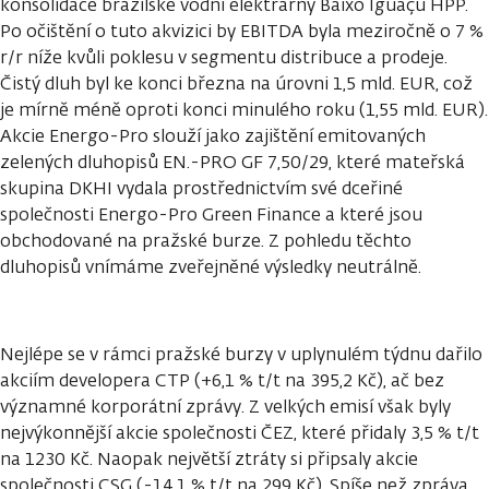
konsolidace brazilské vodní elektrárny Baixo Iguaçu HPP.
Po očištění o tuto akvizici by EBITDA byla meziročně o 7 %
r/r níže kvůli poklesu v segmentu distribuce a prodeje.
Čistý dluh byl ke konci března na úrovni 1,5 mld. EUR, což
je mírně méně oproti konci minulého roku (1,55 mld. EUR).
Akcie Energo-Pro slouží jako zajištění emitovaných
zelených dluhopisů EN.-PRO GF 7,50/29, které mateřská
skupina DKHI vydala prostřednictvím své dceřiné
společnosti Energo-Pro Green Finance a které jsou
obchodované na pražské burze. Z pohledu těchto
dluhopisů vnímáme zveřejněné výsledky neutrálně.
Nejlépe se v rámci pražské burzy v uplynulém týdnu dařilo
akciím developera CTP (+6,1 % t/t na 395,2 Kč), ač bez
významné korporátní zprávy. Z velkých emisí však byly
nejvýkonnější akcie společnosti ČEZ, které přidaly 3,5 % t/t
na 1230 Kč. Naopak největší ztráty si připsaly akcie
společnosti CSG (-14,1 % t/t na 299 Kč). Spíše než zpráva