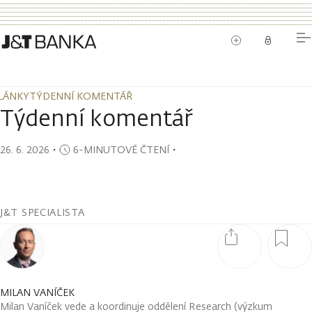
LÁNKY
TÝDENNÍ KOMENTÁŘ
LÁNKY
TÝDENNÍ KOMENTÁŘ
Týdenní komentář
26. 6. 2026
・
6-MINUTOVÉ ČTENÍ
・
J&T SPECIALISTA
MILAN VANÍČEK
Milan Vaníček vede a koordinuje oddělení Research (výzkum