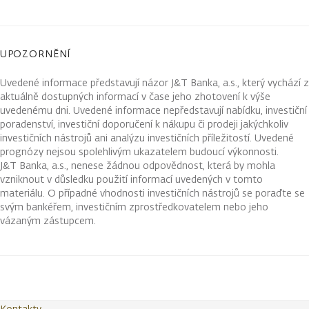
UPOZORNĚNÍ
Uvedené informace představují názor J&T Banka, a.s., který vychází z
aktuálně dostupných informací v čase jeho zhotovení k výše
uvedenému dni. Uvedené informace nepředstavují nabídku, investiční
poradenství, investiční doporučení k nákupu či prodeji jakýchkoliv
investičních nástrojů ani analýzu investičních příležitostí. Uvedené
prognózy nejsou spolehlivým ukazatelem budoucí výkonnosti.
J&T Banka, a.s., nenese žádnou odpovědnost, která by mohla
vzniknout v důsledku použití informací uvedených v tomto
materiálu. O případné vhodnosti investičních nástrojů se poraďte se
svým bankéřem, investičním zprostředkovatelem nebo jeho
vázaným zástupcem.
Kontakty