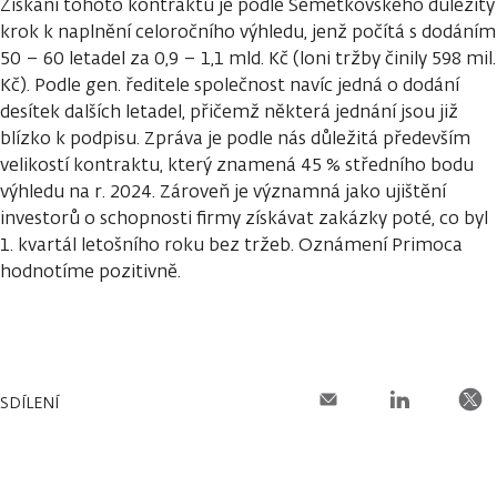
Získání tohoto kontraktu je podle Semetkovského důležitý
krok k naplnění celoročního výhledu, jenž počítá s dodáním
50 – 60 letadel za 0,9 – 1,1 mld. Kč (loni tržby činily 598 mil.
Kč). Podle gen. ředitele společnost navíc jedná o dodání
desítek dalších letadel, přičemž některá jednání jsou již
blízko k podpisu. Zpráva je podle nás důležitá především
velikostí kontraktu, který znamená 45 % středního bodu
výhledu na r. 2024. Zároveň je významná jako ujištění
investorů o schopnosti firmy získávat zakázky poté, co byl
1. kvartál letošního roku bez tržeb. Oznámení Primoca
hodnotíme pozitivně.
SDÍLENÍ