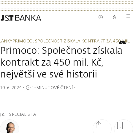
LÁNKY
PRIMOCO: SPOLEČNOST ZÍSKALA KONTRAKT ZA 450 MIL. KČ
LÁNKY
PRIMOCO: SPOLEČNOST ZÍSKALA KONTRAKT ZA 450 MIL. KČ
Primoco: Společnost získala
kontrakt za 450 mil. Kč,
největší ve své historii
10. 6. 2024
・
1-MINUTOVÉ ČTENÍ
・
J&T SPECIALISTA