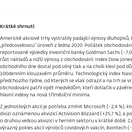
Krátké shrnutí:
Americké akciové trhy vystrašily padající výnosy dluhopisů, 
„předcovidovou“ úroveň z ledna 2020. Počátek obchodová
reportované výsledky investiční banky Goldman Sachs (-7,0
růst nákladů a nižší výnosy z obchodování. Index Dow Jone
obchodního dne dostal pod silný tlak a na chvíli klesl pod 
100denním klouzavém průměru. Technologický index Nasda
předchozího týdne, od kterých se však odrazil a na trh se vr
obchodování patřil opět medvědům, kteří dotlačili v závě
hlavní indexy na nová tříměsíční minima.
Z jednotlivých akcií je potřeba zmínit Microsoft (-2,4 %), kt
divizi oznámenou akvizicí Activision Blizzard (+25,7 %), a 
o druhou velkou akvizici v herním sektoru v krátké době. Za
výrazný pokles akcií výrobců covidových vakcín, Biontech (-