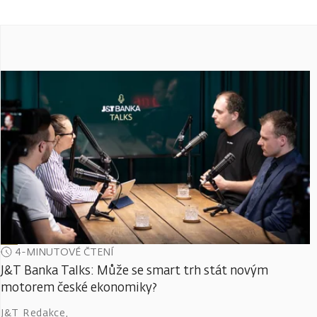
4-MINUTOVÉ ČTENÍ
J&T Banka Talks: Může se smart trh stát novým
motorem české ekonomiky?
J&T Redakce
,