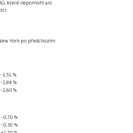
 %), které nepomohl ani
ci.
 New York po předchozím
-1,51 %
-1,84 %
-2,60 %
-0,70 %
-0,30 %
+1,70 %