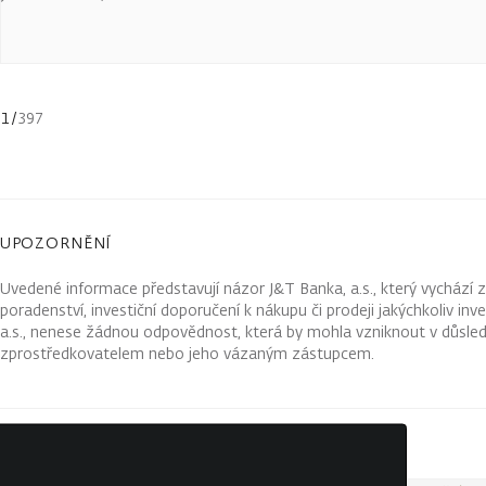
1
/
397
UPOZORNĚNÍ
Uvedené informace představují názor J&T Banka, a.s., který vychází 
poradenství, investiční doporučení k nákupu či prodeji jakýchkoliv in
a.s., nenese žádnou odpovědnost, která by mohla vzniknout v důsled
zprostředkovatelem nebo jeho vázaným zástupcem.