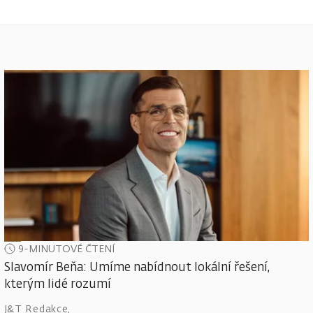
9-MINUTOVÉ ČTENÍ
Slavomír Beňa: Umíme nabídnout lokální řešení,
kterým lidé rozumí
J&T Redakce
,