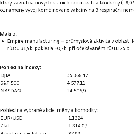
který zavřel na nových ročních minimech, a Moderny (-8,9
oznámený vývoj kombinované vakcíny na 3 respirační nemo
Makro:
Empire manufacturing – průmyslová aktivita v oblasti
růstu 31,9b. poklesla -0,7b. při očekávaném růstu 25 b.
Pohled na indexy:
DJIA
35 368,47
S&P 500
4 577,11
NASDAQ
14 506,9
Pohled na vybrané akcie, měny a komodity:
EUR/USD
1,1324
Zlato
1 814,07
Brent ropa – future
87,99