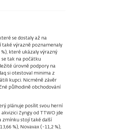
které se dostaly až na
ní také výrazně poznamenaly
 %), které ukázaly výrazný
s se tak na počátku
důležité úrovně podpory na
q si otestoval minima z
átili kupci. Nicméně závěr
rečné půlhodině obchodování
erý plánuje posílit svou herní
po akvizici Zyngy od TTWO jde
 zmínku stojí také další
13,66 %), Novavax (-11,2 %),