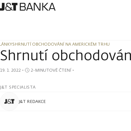
LÁNKY
SHRNUTÍ OBCHODOVÁNÍ NA AMERICKÉM TRHU
LÁNKY
SHRNUTÍ OBCHODOVÁNÍ NA AMERICKÉM TRHU
Shrnutí obchodován
19. 1. 2022
・
2-MINUTOVÉ ČTENÍ
・
J&T SPECIALISTA
J&T REDAKCE