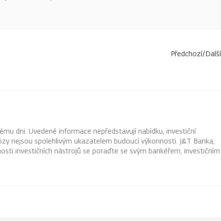
Předchozí
/
Další
ému dni. Uvedené informace nepředstavují nabídku, investiční
ognózy nejsou spolehlivým ukazatelem budoucí výkonnosti. J&T Banka,
osti investičních nástrojů se poraďte se svým bankéřem, investičním