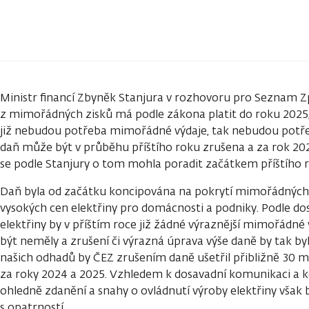
Ministr financí Zbyněk Stanjura v rozhovoru pro Seznam Zp
z mimořádných zisků má podle zákona platit do roku 2025
již nebudou potřeba mimořádné výdaje, tak nebudou potř
daň může být v průběhu příštího roku zrušena a za rok 202
se podle Stanjury o tom mohla poradit začátkem příštího 
Daň byla od začátku koncipována na pokrytí mimořádnýc
vysokých cen elektřiny pro domácnosti a podniky. Podle do
elektřiny by v příštím roce již žádné výraznější mimořádné
být neměly a zrušení či výrazná úprava výše daně by tak b
našich odhadů by ČEZ zrušením daně ušetřil přibližně 30 mld
za roky 2024 a 2025. Vzhledem k dosavadní komunikaci a
ohledně zdanění a snahy o ovládnutí výroby elektřiny vša
s opatrností.