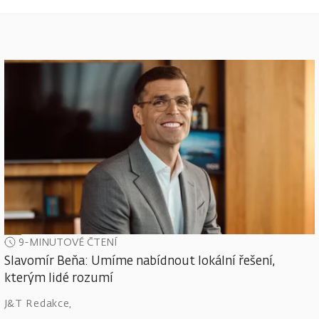
9-MINUTOVÉ ČTENÍ
Slavomír Beňa: Umíme nabídnout lokální řešení,
kterým lidé rozumí
J&T Redakce
,