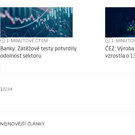
1-MINUTOVÉ ČTENÍ
1-MINUTOV
Banky: Zátěžové testy potvrdily
ČEZ: Výroba 
odolnost sektoru
vzrostla o 1
1
/
234
NEJNOVĚJŠÍ ČLÁNKY