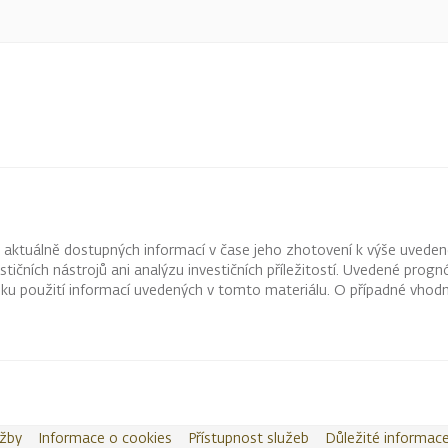
z aktuálně dostupných informací v čase jeho zhotovení k výše uveden
vestičních nástrojů ani analýzu investičních příležitostí. Uvedené pr
ku použití informací uvedených v tomto materiálu. O případné vhodn
užby
Informace o cookies
Přístupnost služeb
Důležité informac