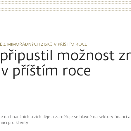
NĚ Z MIMOŘÁDNÝCH ZISKŮ V PŘÍŠTÍM ROCE
NĚ Z MIMOŘÁDNÝCH ZISKŮ V PŘÍŠTÍM ROCE
 připustil možnost z
v příštím roce
 se na finančních trzích děje a zaměřuje se hlavně na sektory financí a
mací pro klienty.