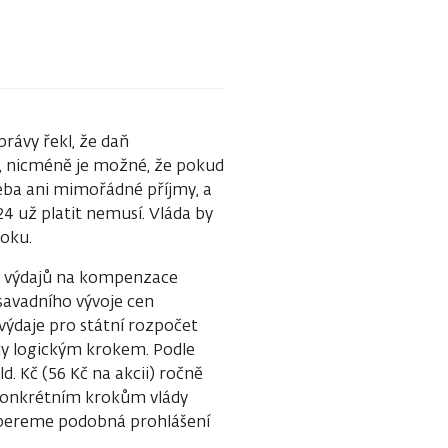
rávy řekl, že daň
, nicméně je možné, že pokud
eba ani mimořádné příjmy, a
4 už platit nemusí. Vláda by
roku.
h výdajů na kompenzace
savadního vývoje cen
 výdaje pro státní rozpočet
yly logickým krokem. Podle
. Kč (56 Kč na akcii) ročně
 konkrétním krokům vlády
k bereme podobná prohlášení