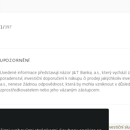
1
/
397
UPOZORNĚNÍ
Uvedené informace představují názor J&T Banka, a.s., který vychází 
poradenství, investiční doporučení k nákupu či prodeji jakýchkoliv in
a.s., nenese žádnou odpovědnost, která by mohla vzniknout v důsled
zprostředkovatelem nebo jeho vázaným zástupcem.
Kontakty
Wealth Report
Ochrana osobních údajů
Investiční sl