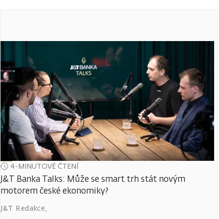
4-MINUTOVÉ ČTENÍ
J&T Banka Talks: Může se smart trh stát novým
motorem české ekonomiky?
J&T Redakce
,