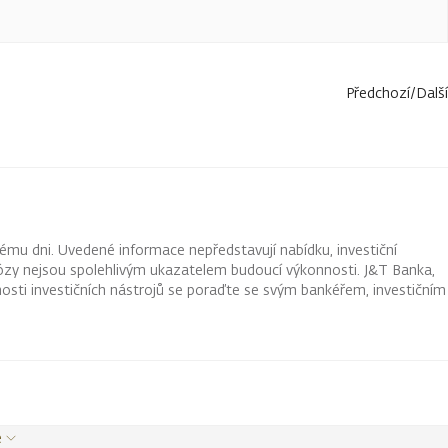
Předchozí
/
Další
ému dni. Uvedené informace nepředstavují nabídku, investiční
ognózy nejsou spolehlivým ukazatelem budoucí výkonnosti. J&T Banka,
osti investičních nástrojů se poraďte se svým bankéřem, investičním
e