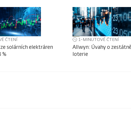
É ČTENÍ
1-MINUTOVÉ ČTENÍ
ze solárních elektráren
Allwyn: Úvahy o zestátně
3 %
loterie