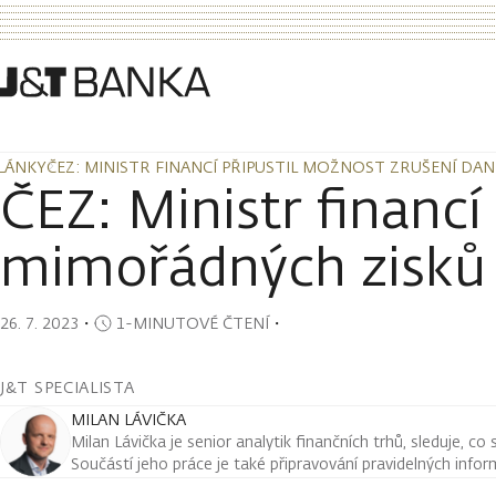
LÁNKY
ČEZ: MINISTR FINANCÍ PŘIPUSTIL MOŽNOST ZRUŠENÍ DA
LÁNKY
ČEZ: MINISTR FINANCÍ PŘIPUSTIL MOŽNOST ZRUŠENÍ DA
ČEZ: Ministr financí
mimořádných zisků 
26. 7. 2023
・
1-MINUTOVÉ ČTENÍ
・
J&T SPECIALISTA
MILAN LÁVIČKA
Milan Lávička je senior analytik finančních trhů, sleduje, co
Součástí jeho práce je také připravování pravidelných infor