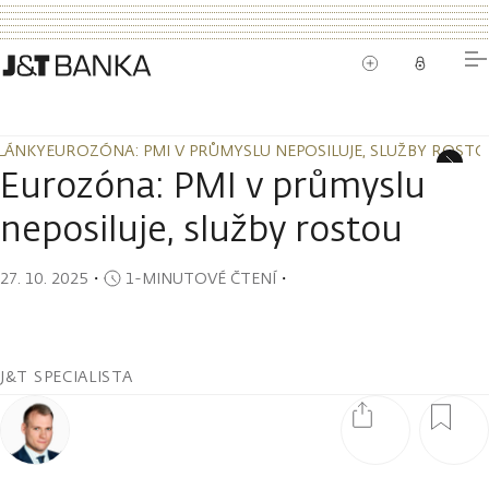
LÁNKY
EUROZÓNA: PMI V PRŮMYSLU NEPOSILUJE, SLUŽBY ROST
LÁNKY
EUROZÓNA: PMI V PRŮMYSLU NEPOSILUJE, SLUŽBY ROST
Eurozóna: PMI v průmyslu
neposiluje, služby rostou
27. 10. 2025
・
1-MINUTOVÉ ČTENÍ
・
J&T SPECIALISTA