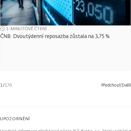
1-MINUTOVÉ ČTENÍ
ČNB: Dvoutýdenní reposazba zůstala na 3,75 %
1
/
170
Předchozí
/
Další
UPOZORNĚNÍ
Uvedené informace představují názor J&T Banka, a.s., který vychází z