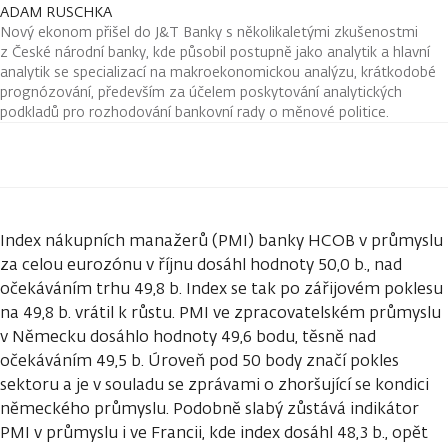
ADAM RUSCHKA
Nový ekonom přišel do J&T Banky s několikaletými zkušenostmi
z České národní banky, kde působil postupně jako analytik a hlavní
analytik se specializací na makroekonomickou analýzu, krátkodobé
prognózování, především za účelem poskytování analytických
podkladů pro rozhodování bankovní rady o měnové politice.
Index nákupních manažerů (PMI) banky HCOB v průmyslu
za celou eurozónu v říjnu dosáhl hodnoty 50,0 b., nad
očekáváním trhu 49,8 b. Index se tak po zářijovém poklesu
na 49,8 b. vrátil k růstu. PMI ve zpracovatelském průmyslu
v Německu dosáhlo hodnoty 49,6 bodu, těsně nad
očekáváním 49,5 b. Úroveň pod 50 body značí pokles
sektoru a je v souladu se zprávami o zhoršující se kondici
německého průmyslu. Podobně slabý zůstává indikátor
PMI v průmyslu i ve Francii, kde index dosáhl 48,3 b., opět