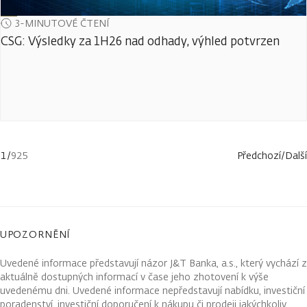
3-MINUTOVÉ ČTENÍ
CSG: Výsledky za 1H26 nad odhady, výhled potvrzen
1
/
925
Předchozí
/
Další
UPOZORNĚNÍ
Uvedené informace představují názor J&T Banka, a.s., který vychází z
aktuálně dostupných informací v čase jeho zhotovení k výše
uvedenému dni. Uvedené informace nepředstavují nabídku, investiční
poradenství, investiční doporučení k nákupu či prodeji jakýchkoliv