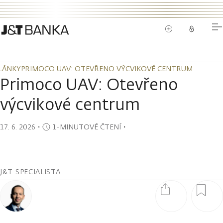
LÁNKY
PRIMOCO UAV: OTEVŘENO VÝCVIKOVÉ CENTRUM
LÁNKY
PRIMOCO UAV: OTEVŘENO VÝCVIKOVÉ CENTRUM
Primoco UAV: Otevřeno
výcvikové centrum
17. 6. 2026
・
1-MINUTOVÉ ČTENÍ
・
J&T SPECIALISTA