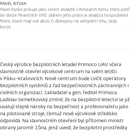
PAVEL RYSKA
Pavel Ryska pracuje jako senior analytik v Research týmu, který patří
do divize finančních trhů. Jádrem jeho práce je analýza hospodaření
firem, které mají své akcie či dluhopisy na veřejném trhu, tedy
burze.
Český výrobce bezpilotních letadel Primoco UAV včera
slavnostně otevřel výcvikové centrum na svém letišti
v Písku-Krašovicích. Nové centrum bude cvičit operátory
bezpilotních systémů z řad bezpečnostních záchranných i
civilních organizací. Zakladatel a gen. ředitel Primoca
Ladislav Semetkovský zmínil, že na bezpilotní letectví se již
uvalují stejné nároky na bezpečnost a profesionalistu jako
na pilotované stroje, čemuž nové výcvikové středisko
odpovídá. Na slavnostním otevření byl přítomen ministr
obrany Jaromír Zůna, jenž uvedl, že bezpilotní prostředky