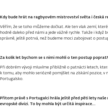
Kdy bude hrát na ragbyovém mistrovství světa i česká 
Věřím, že se toho můžeme dočkat. Ale ten vlak zemí, které n
hodně daleko před námi a jede vážně rychle. Takže i když
správně, ještě potrvá, než budeme moci zabojovat o postu
Za kolik let bychom se s nimi mohli o ten postup poprat
Při dobrém vývoji mluvíme přibližně o patnácti letech, kte
k tomu, aby mohlo seriózně pomýšlet na získání pozice, v n
Portugalsko.
Přitom právě s Portugalci hrála ještě před pěti lety naš
evropské divizi. To by mohla být určitá inspirace…