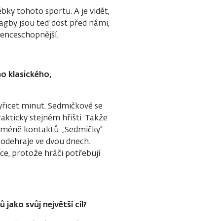
ky tohoto sportu. A je vidět,
ragby jsou teď dost před námi,
enceschopnější.
ho klasického,
tyřicet minut. Sedmičkové se
akticky stejném hřišti. Takže
něm méně kontaktů. „Sedmičky“
ý odehraje ve dvou dnech.
e, protože hráči potřebují
jako svůj největší cíl?