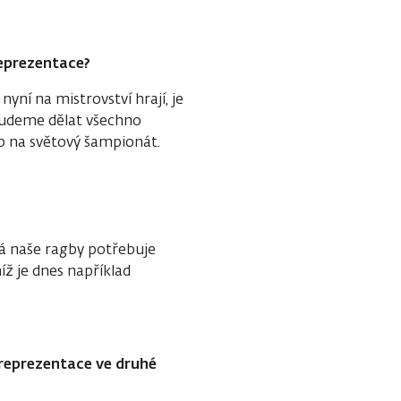
reprezentace?
yní na mistrovství hrají, je
 budeme dělat všechno
p na světový šampionát.
?
rá naše ragby potřebuje
íž je dnes například
e reprezentace ve druhé