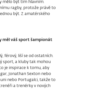
by mělo být tím hlavním.
nímu ragby, protože právě to
jednou být. Z amatérského
by měl váš sport šampionát
, férový, liší se od ostatních.
sný sport, a kluby tak mohou
to je inspirace k tomu, aby
iggar, Jonathan Sexton nebo
muni nebo Portugalci, takže to
 trenéři a trenérky v nových