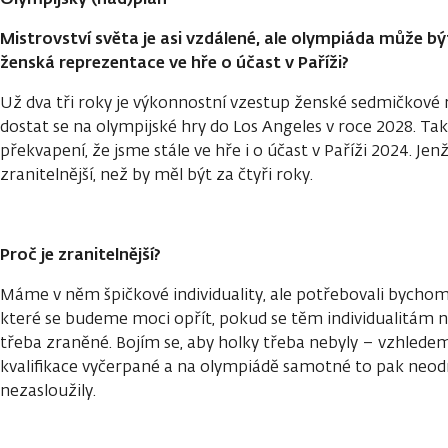
Mistrovství světa je asi vzdálené, ale olympiáda může být 
ženská reprezentace ve hře o účast v Paříži?
Už dva tři roky je výkonnostní vzestup ženské sedmičkové 
dostat se na olympijské hry do Los Angeles v roce 2028. Tak
překvapení, že jsme stále ve hře i o účast v Paříži 2024. Je
zranitelnější, než by měl být za čtyři roky.
Proč je zranitelnější?
Máme v něm špičkové individuality, ale potřebovali bychom j
které se budeme moci opřít, pokud se těm individualitám 
třeba zraněné. Bojím se, aby holky třeba nebyly – vzhled
kvalifikace vyčerpané a na olympiádě samotné to pak neodn
nezasloužily.