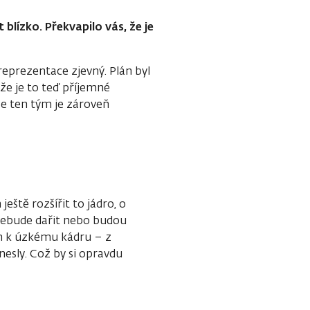
blízko. Překvapilo vás, že je
reprezentace zjevný. Plán byl
že je to teď příjemné
nže ten tým je zároveň
eště rozšířit to jádro, o
nebude dařit nebo budou
em k úzkému kádru – z
esly. Což by si opravdu