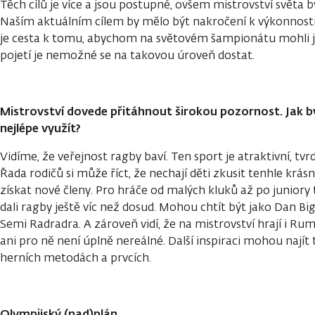
Těch cílů je více a jsou postupné, ovšem mistrovství světa 
Naším aktuálním cílem by mělo být nakročení k výkonnost
je cesta k tomu, abychom na světovém šampionátu mohli 
pojetí je nemožné se na takovou úroveň dostat.
Mistrovství dovede přitáhnout širokou pozornost. Jak 
nejlépe využít?
Vidíme, že veřejnost ragby baví. Ten sport je atraktivní, tvrdý
Řada rodičů si může říct, že nechají děti zkusit tenhle krá
získat nové členy. Pro hráče od malých kluků až po juniory 
dali ragby ještě víc než dosud. Mohou chtít být jako Dan B
Semi Radradra. A zároveň vidí, že na mistrovství hrají i Ru
ani pro ně není úplně nereálné. Další inspiraci mohou najít
herních metodách a prvcích.
Olympijský (nad)plán