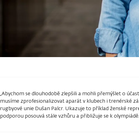
„Abychom se dlouhodobě zlepšili a mohli přemýšlet o účas
musíme zprofesionalizovat aparát v klubech i trenérské zá
rugbyové unie Dušan Palcr. Ukazuje to příklad ženské repre
podporou posouvá stále vzhůru a přibližuje se k olympiádě