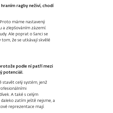
 hraním ragby neživí, chodí
je. Proto máme nastavený
u a zlepšováním zázemí.
dy. Ale poprat o šanci se
tom, že se utkávají skvělé
rotože podle ní patří mezi
ý potenciál.
stavět celý systém, jenž
rofesionálními
ívek. A také s celým
daleko zatím ještě nejsme, a
kové reprezentace mají.