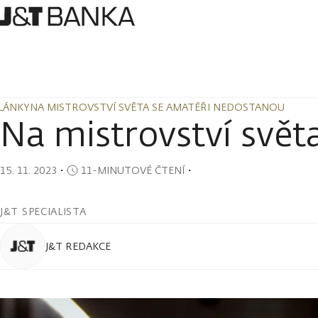
LÁNKY
NA MISTROVSTVÍ SVĚTA SE AMATÉŘI NEDOSTANOU
LÁNKY
NA MISTROVSTVÍ SVĚTA SE AMATÉŘI NEDOSTANOU
Na mistrovství svět
15. 11. 2023
・
11-MINUTOVÉ ČTENÍ
・
J&T SPECIALISTA
J&T REDAKCE