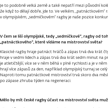
Je to podobně velká země a také nepatří mezi původní koléb
že když to dělají dobře, jde to. Ve velkém, „patnáctkovém“ 
v olympijském, „sedmičkovém“ ragby je naše pozice konkur
V čem se liší olympijské, tedy „sedmičkové“, ragby od to
„patnáctkového“, které vídáme na mistrovství světa?
Klasické ragby hraje patnáct hráčů a zápas trvá dva krát č
hraje v sedmi lidech a zápas trvá dva krát sedm minut na pr
je atletičtější, více se v něm běhá v plné rychlosti a je v 
hrají více zápasů za den, například olympijský turnaj se cel
Naproti tomu patnáctkové mistrovství trvá skoro dva měsíc
po zápase zhruba týden na regeneraci.
Mělo by mít české ragby účast na mistrovství světa mužů 