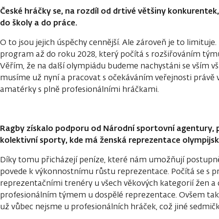
České hráčky se, na rozdíl od drtivé většiny konkurentek,
do školy a do práce.
O to jsou jejich úspěchy cennější. Ale zároveň je to limitu
program až do roku 2028, který počítá s rozšiřováním tým
Věřím, že na další olympiádu budeme nachystáni se vším všu
musíme už nyní a pracovat s očekáváním veřejnosti právě v 
amatérky s plně profesionálními hráčkami.
Ragby získalo podporu od Národní sportovní agentury, p
kolektivní sporty, kde má ženská reprezentace olympijsk
Díky tomu přicházejí peníze, které nám umožňují postupně 
povede k výkonnostnímu růstu reprezentace. Počítá se s p
reprezentačními trenéry u všech věkových kategorií žen a d
profesionálním týmem u dospělé reprezentace. Ovšem tak 
už vůbec nejsme u profesionálních hráček, což jiné sedmič