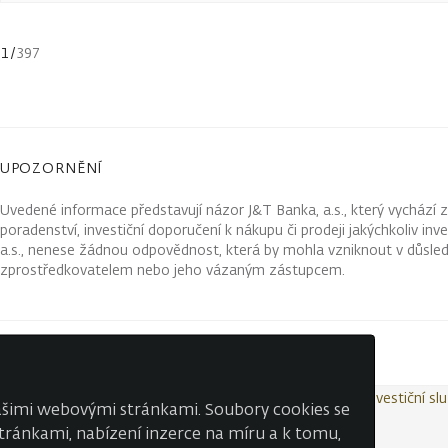
1
/
397
UPOZORNĚNÍ
Uvedené informace představují názor J&T Banka, a.s., který vychází 
poradenství, investiční doporučení k nákupu či prodeji jakýchkoliv in
a.s., nenese žádnou odpovědnost, která by mohla vzniknout v důsled
zprostředkovatelem nebo jeho vázaným zástupcem.
Kontakty
Wealth Report
Ochrana osobních údajů
Investiční sl
našimi webovými stránkami. Soubory cookies se
 stránkami, nabízení inzerce na míru a k tomu,