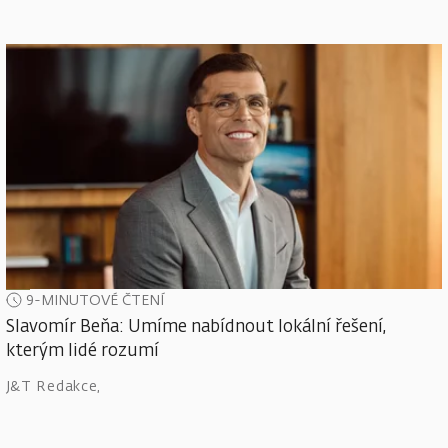
9-MINUTOVÉ ČTENÍ
Slavomír Beňa: Umíme nabídnout lokální řešení,
kterým lidé rozumí
J&T Redakce
,