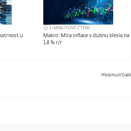
1-MINUTOVÉ ČTENÍ
patrnost u
Makro: Míra inflace v dubnu klesla na
1,8 % r/r
Předchozí
/
Další