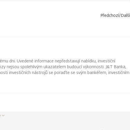
Předchozí
/
Další
ému dni. Uvedené informace nepředstavují nabídku, investiční
ognózy nejsou spolehlivým ukazatelem budoucí výkonnosti. J&T Banka,
osti investičních nástrojů se poraďte se svým bankéřem, investičním
e