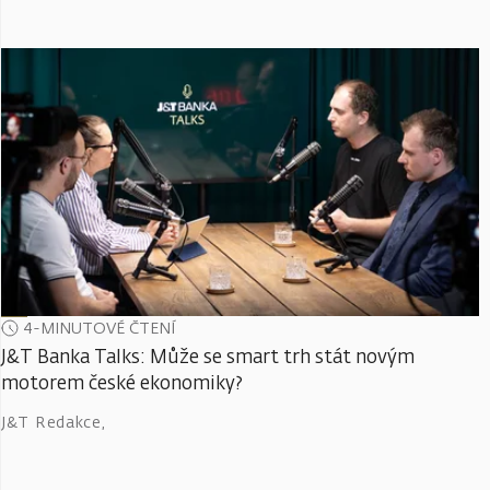
4-MINUTOVÉ ČTENÍ
J&T Banka Talks: Může se smart trh stát novým
motorem české ekonomiky?
J&T Redakce
,