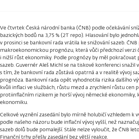
Ve čtvrtek Česká národní banka (ČNB) podle očekávání sníž
bazických bodů na 3,75 % (2T repo). Hlasování bylo jednohl
v prosinci se bankovní rada vrátila ke snižování sazeb. ČNB
makroekonomickou prognózu, která vůči předchozí verzi ček
i nižší růst ekonomiky. Podle prognózy by měl pokračovat
sazeb. Guvernér Aleš Michl se na tiskové konferenci snažil
s tím, že bankovní rada zůstává opatrná a v realitě vývoj s
prognóza. Bankovní rada opět vyhodnotila rizika dalšího vý
kvůli inflaci ve službách, růstu mezd a zrychlení růstu cen
protiinflačním rizikem je horší vývoj německé ekonomiky, k
ekonomiku.
Celkové vyznění zasedání bylo mírně holubičí vzhledem k
podle našeho názoru bude inflační vývoj vyšší, než naznač
sazeb dolů bude pomalejší. Stále nelze vyloučit, že ČNB le
Finanční trhy přešly zasedání bez větší reakce.