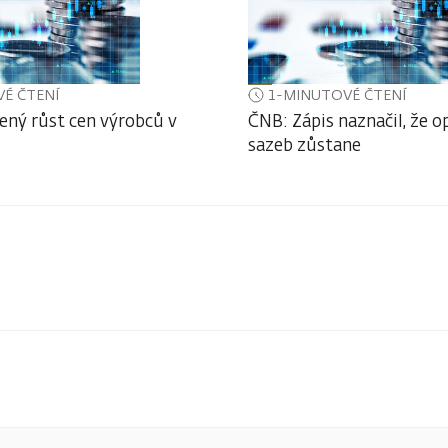
É ČTENÍ
1-MINUTOVÉ ČTENÍ
ený růst cen výrobců v
ČNB: Zápis naznačil, že o
sazeb zůstane