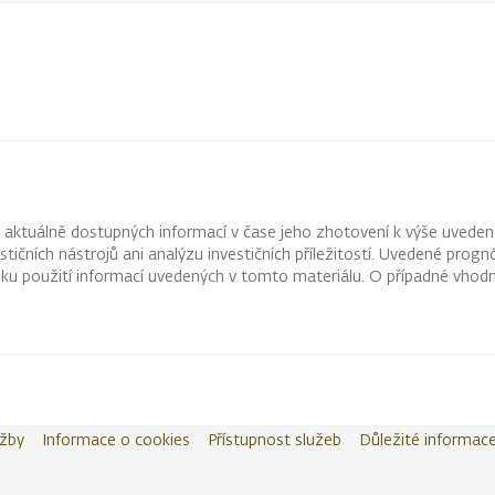
z aktuálně dostupných informací v čase jeho zhotovení k výše uveden
vestičních nástrojů ani analýzu investičních příležitostí. Uvedené pr
ku použití informací uvedených v tomto materiálu. O případné vhodn
užby
Informace o cookies
Přístupnost služeb
Důležité informac