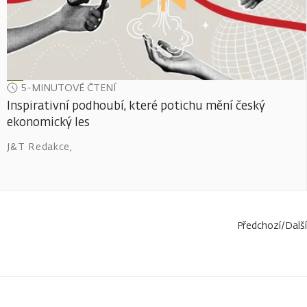
5-MINUTOVÉ ČTENÍ
Inspirativní podhoubí, které potichu mění český
ekonomický les
J&T Redakce
,
Předchozí
/
Další