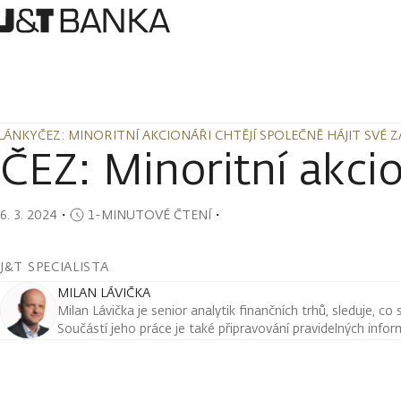
LÁNKY
ČEZ: MINORITNÍ AKCIONÁŘI CHTĚJÍ SPOLEČNĚ HÁJIT SVÉ 
LÁNKY
ČEZ: MINORITNÍ AKCIONÁŘI CHTĚJÍ SPOLEČNĚ HÁJIT SVÉ 
ČEZ: Minoritní akcio
6. 3. 2024
・
1-MINUTOVÉ ČTENÍ
・
J&T SPECIALISTA
MILAN LÁVIČKA
Milan Lávička je senior analytik finančních trhů, sleduje, co
Součástí jeho práce je také připravování pravidelných infor