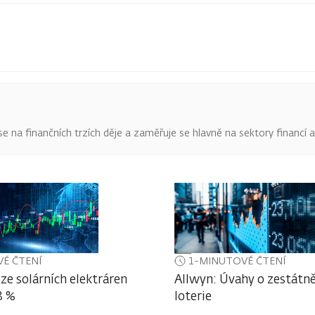
o se na finančních trzích děje a zaměřuje se hlavně na sektory financí 
É ČTENÍ
1-MINUTOVÉ ČTENÍ
ze solárních elektráren
Allwyn: Úvahy o zestátně
3 %
loterie