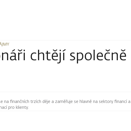
ZÁJMY
ZÁJMY
náři chtějí společně
 se na finančních trzích děje a zaměřuje se hlavně na sektory financí a
mací pro klienty.