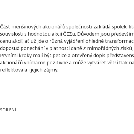
Část menšinových akcionářů společnosti zakládá spolek, kte
souvislosti s hodnotou akcií ČEZu. Důvodem jsou především 
cenu akcií, ať už jde o různá vyjádření ohledně transformac
doposud ponechání v platnosti daně z mimořádných zisků, k
Prvními kroky mají být petice a otevřený dopis představen
akcionářů vnímáme pozitivně a může vytvářet větší tlak na 
reflektovala i jejich zájmy.
SDÍLENÍ