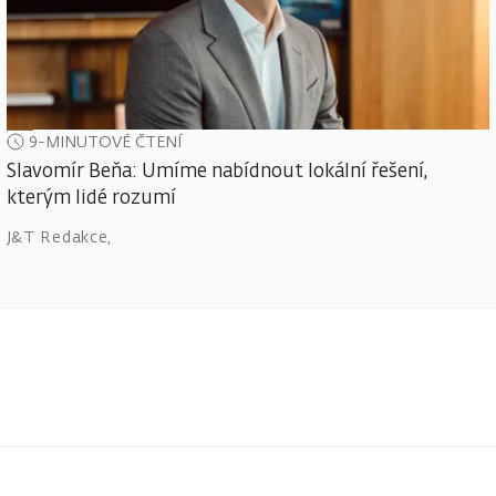
9-MINUTOVÉ ČTENÍ
Slavomír Beňa: Umíme nabídnout lokální řešení,
kterým lidé rozumí
J&T Redakce
,