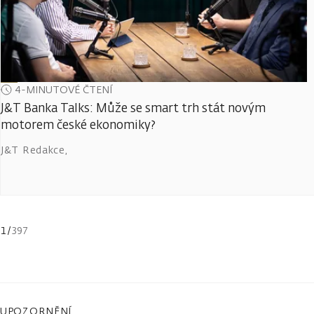
4-MINUTOVÉ ČTENÍ
J&T Banka Talks: Může se smart trh stát novým
motorem české ekonomiky?
J&T Redakce
,
1
/
397
UPOZORNĚNÍ