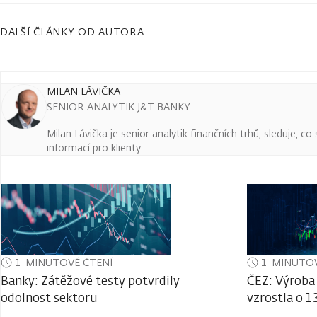
DALŠÍ ČLÁNKY OD AUTORA
MILAN LÁVIČKA
SENIOR ANALYTIK J&T BANKY
Milan Lávička je senior analytik finančních trhů, sleduje, c
informací pro klienty.
1-MINUTOVÉ ČTENÍ
1-MINUTOV
Banky: Zátěžové testy potvrdily
ČEZ: Výroba 
odolnost sektoru
vzrostla o 1