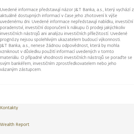
Uvedené informace představují názor J&T Banka, a.s., který vychází z
aktuálně dostupných informací v čase jeho zhotovení k výše
uvedenému dni. Uvedené informace nepředstavují nabídku, investiční
poradenství, investiční doporučení k nákupu či prodeji jakýchkoliv
investičních nástrojů ani analýzu investičních příležitostí. Uvedené
prognózy nejsou spolehlivým ukazatelem budoucí výkonnosti.
J&T Banka, a.s., nenese žádnou odpovědnost, která by mohla
vzniknout v důsledku použití informací uvedených v tomto
materiálu. O případné vhodnosti investičních nástrojů se poraďte se
svým bankéřem, investičním zprostředkovatelem nebo jeho
vázaným zástupcem.
Kontakty
Wealth Report