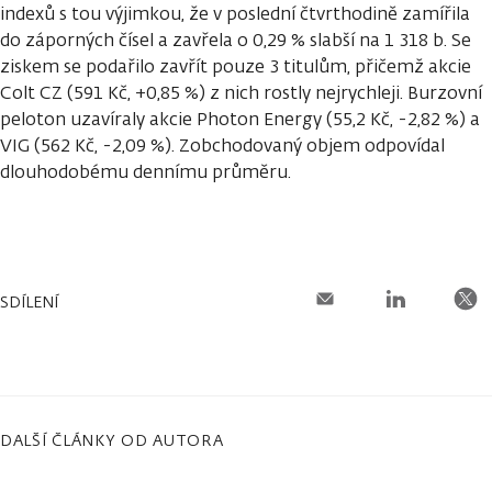
indexů s tou výjimkou, že v poslední čtvrthodině zamířila
do záporných čísel a zavřela o 0,29 % slabší na 1 318 b. Se
ziskem se podařilo zavřít pouze 3 titulům, přičemž akcie
Colt CZ (591 Kč, +0,85 %) z nich rostly nejrychleji. Burzovní
peloton uzavíraly akcie Photon Energy (55,2 Kč, -2,82 %) a
VIG (562 Kč, -2,09 %). Zobchodovaný objem odpovídal
dlouhodobému dennímu průměru.
SDÍLENÍ
DALŠÍ ČLÁNKY OD AUTORA