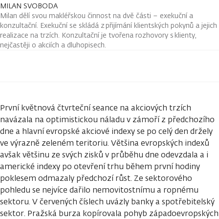
MILAN SVOBODA
Milan dělí svou makléřskou činnost na dvě části – exekuční a
konzultační. Exekuční se skládá z přijímání klientských pokynů a jejich
realizace na trzích. Konzultační je tvořena rozhovory s klienty,
nejčastěji o akciích a dluhopisech.
První květnová čtvrteční seance na akciových trzích
navázala na optimistickou náladu v zámoří z předchozího
dne a hlavní evropské akciové indexy se po celý den držely
ve výrazně zeleném teritoriu. Většina evropských indexů
avšak většinu ze svých zisků v průběhu dne odevzdala a i
americké indexy po otevření trhu během první hodiny
poklesem odmazaly předchozí růst. Ze sektorového
pohledu se nejvíce dařilo nemovitostnímu a ropnému
sektoru. V červených číslech uvázly banky a spotřebitelský
sektor. Pražská burza kopírovala pohyb západoevropských