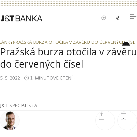
LÁNKY
PRAŽSKÁ BURZA OTOČILA V ZÁVĚRU DO ČERVENÝCH ČÍSE
LÁNKY
PRAŽSKÁ BURZA OTOČILA V ZÁVĚRU DO ČERVENÝCH ČÍSE
Pražská burza otočila v závěru
do červených čísel
5. 5. 2022
・
1-MINUTOVÉ ČTENÍ
・
J&T SPECIALISTA