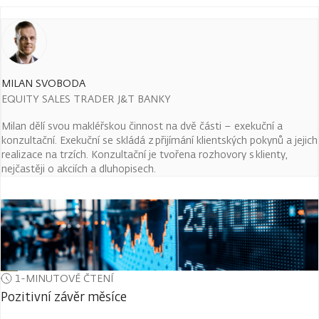
MILAN SVOBODA
EQUITY SALES TRADER J&T BANKY
Milan dělí svou makléřskou činnost na dvě části – exekuční a
konzultační. Exekuční se skládá z přijímání klientských pokynů a jejich
realizace na trzích. Konzultační je tvořena rozhovory s klienty,
nejčastěji o akciích a dluhopisech.
1-MINUTOVÉ ČTENÍ
Pozitivní závěr měsíce