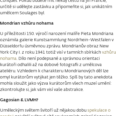
Conques. Pokud budete mít někdy cestu na jih Francie,
určitě si udělejte zastávku a připomeňte si, jak unikátním
umělcem Soulages byl.
Mondrian vzhůru nohama
U příležitosti 150. výročí narození malíře Pieta Mondriana
oznámila galerie Kunstsammlung Nordrhein-Westfalen v
Düsseldorfu úsměvnou zprávu. Mondrianův obraz New
York City I. z roku 1941 totiž visí v tamních sbírkách
vzhůru
nohama
. Dílo není podepsané a správnou orientaci
kurátoři odhalili až na dobové fotografii z umělcova
ateliéru. Vzhledem k charakteru Mondrianových děl lze
omyl kurátorům vytýkat jen těžko. Spíš by tato anekdota
mohla sloužit jako výzva kurátorům všech muzeí umění:
zkontrolujte si, jak vám visí vaše abstrakce.
Gagosian & LVMH?
Uměleckým světem švitoří už nějakou dobu
spekulace o