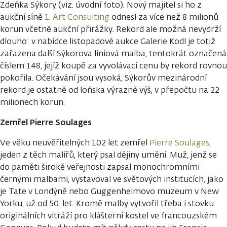
Zdeňka Sýkory (viz. úvodní foto). Nový majitel si ho z
aukční síně
1. Art Consulting
odnesl za více než 8 milionů
korun včetně aukční přirážky. Rekord ale možná nevydrží
dlouho: v nabídce listopadové aukce Galerie Kodl je totiž
zařazena další Sýkorova liniová malba, tentokrát označená
číslem 148, jejíž koupě za vyvolávací cenu by rekord rovnou
pokořila. Očekávání jsou vysoká, Sýkorův mezinárodní
rekord je ostatně od loňska výrazně výš, v přepočtu na 22
milionech korun.
Zemřel Pierre Soulages
Ve věku neuvěřitelných 102 let zemřel
Pierre Soulages
,
jeden z těch malířů, který psal dějiny umění. Muž, jenž se
do paměti široké veřejnosti zapsal monochromními
černými malbami, vystavoval ve světových institucích, jako
je Tate v Londýně nebo Guggenheimovo muzeum v New
Yorku, už od 50. let. Kromě malby vytvořil třeba i stovku
originálních vitráží pro klášterní kostel ve francouzském