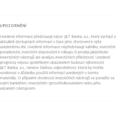
UPOZORNĚNÍ
Uvedené informace představují názor J&T Banka, a.s., který vychází z
aktuálně dostupných informací v čase jeho zhotovení k výše
uvedenému dni. Uvedené informace nepředstavují nabídku, investiční
poradenství, investiční doporučení k nákupu či prodeji jakýchkoliv
investičních nástrojů ani analýzu investičních příležitostí. Uvedené
prognózy nejsou spolehlivým ukazatelem budoucí výkonnosti.
J&T Banka, a.s., nenese žádnou odpovědnost, která by mohla
vzniknout v důsledku použití informací uvedených v tomto
materiálu. O případné vhodnosti investičních nástrojů se poraďte se
svým bankéřem, investičním zprostředkovatelem nebo jeho
vázaným zástupcem.