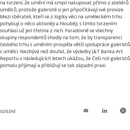
na tvrzení, že umění má smysl nakupovat přímo z ateliérů
umělců, protože galeristé si jen připočítávají své provize.
Mezi sběrateli, kteří se z logiky věci na uměleckém trhu
pohybují o něco aktivněji a hlouběji, s tímto tvrzením
souhlasí už jen třetina z nich. Paradoxně se všechny
skupiny respondentů shodly na tom, že by transparenci
českého trhu s uměním prospěla větší spolupráce galeristů
s umělci. Nezbývá než doufat, že výsledky J&T Banka Art
Reportu v následujících letech ukážou, že Češi roli galeristů
pomalu přijímají a přibližují se tak západní praxi.
SDÍLENÍ