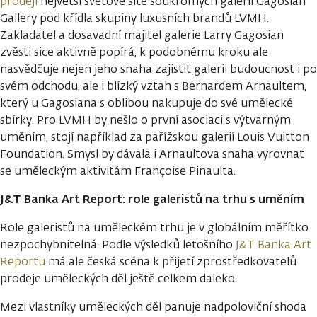
prodeji
největší světové sítě soukromých galerií Gagosian
Gallery pod křídla skupiny luxusních brandů LVMH.
Zakladatel a dosavadní majitel galerie Larry Gagosian
zvěsti sice aktivně popírá, k podobnému kroku ale
nasvědčuje nejen jeho snaha zajistit galerii budoucnost i po
svém odchodu, ale i blízký vztah s Bernardem Arnaultem,
který u Gagosiana s oblibou nakupuje do své umělecké
sbírky. Pro LVMH by nešlo o první asociaci s výtvarným
uměním, stojí například za pařížskou galerií Louis Vuitton
Foundation. Smysl by dávala i Arnaultova snaha vyrovnat
se uměleckým aktivitám Françoise Pinaulta.
J&T Banka Art Report: role galeristů na trhu s uměním
Role galeristů na uměleckém trhu je v globálním měřítko
nezpochybnitelná. Podle výsledků letošního
J&T Banka Art
Reportu
má ale česká scéna k přijetí zprostředkovatelů
prodeje uměleckých děl ještě celkem daleko.
Mezi vlastníky uměleckých děl panuje nadpoloviční shoda