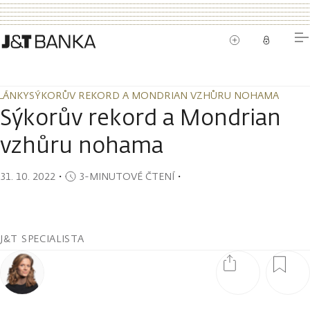
LÁNKY
SÝKORŮV REKORD A MONDRIAN VZHŮRU NOHAMA
LÁNKY
SÝKORŮV REKORD A MONDRIAN VZHŮRU NOHAMA
Sýkorův rekord a Mondrian
vzhůru nohama
31. 10. 2022
・
3-MINUTOVÉ ČTENÍ
・
J&T SPECIALISTA