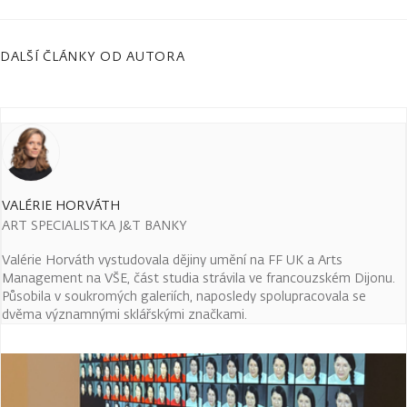
DALŠÍ ČLÁNKY OD AUTORA
VALÉRIE HORVÁTH
ART SPECIALISTKA J&T BANKY
Valérie Horváth vystudovala dějiny umění na FF UK a Arts
Management na VŠE, část studia strávila ve francouzském Dijonu.
Působila v soukromých galeriích, naposledy spolupracovala se
dvěma významnými sklářskými značkami.