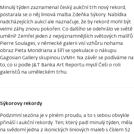
Minulý týden zaznamenal český aukční trh nový rekord,
postarala se o něj liniová malba Zdeňka Sýkory. Nabídka
nadcházejících aukcí ale naznačuje, že by rekord mohl být
velmi záhy znovu pokořen. Co dalšího se odehrálo ve světě
umění? Zemřel jeden z nejvýznamnějších světových malířů
Pierre Soulages, v německé galerii visí vzhůru nohama
obraz Pieta Mondriana a šíří se spekulace o nákupu
Gagosian Gallery skupinou LVMH. Na závěr se podíváme na
to, co si podle J&T Banka Art Reportu myslí Češi o roli
galeristů na uměleckém trhu.
Sýkorovy rekordy
Podzimní sezóna je v plném proudu, a to s sebou obvykle
přináší i aukční rekordy. Ten, který padl minulý týden, měla
na svědomí jedna z ikonických liniových maleb s číslem 52