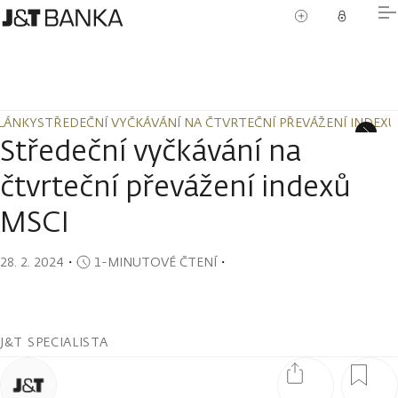
LÁNKY
STŘEDEČNÍ VYČKÁVÁNÍ NA ČTVRTEČNÍ PŘEVÁŽENÍ INDEXŮ
LÁNKY
STŘEDEČNÍ VYČKÁVÁNÍ NA ČTVRTEČNÍ PŘEVÁŽENÍ INDEXŮ
Středeční vyčkávání na
čtvrteční převážení indexů
MSCI
28. 2. 2024
・
1-MINUTOVÉ ČTENÍ
・
J&T SPECIALISTA