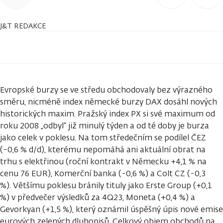
J&T REDAKCE
Evropské burzy se ve středu obchodovaly bez výrazného
směru, nicméně index německé burzy DAX dosáhl nových
historických maxim. Pražský index PX si své maximum od
roku 2008 „odbyl“ již minulý týden a od té doby je burza
jako celek v poklesu. Na tom středečním se podílel ČEZ
(-0,6 % d/d), kterému nepomáhá ani aktuální obrat na
trhu s elektřinou (roční kontrakt v Německu +4,1 % na
cenu 76 EUR), Komerční banka (-0,6 %) a Colt CZ (-0,3
%). Většímu poklesu bránily tituly jako Erste Group (+0,1
%) v předvečer výsledků za 4Q23, Moneta (+0,4 %) a
Gevorkyan (+1,5 %), který oznámil úspěšný úpis nové emise
eurových zelených dluhopisů. Celkový objem obchodů na