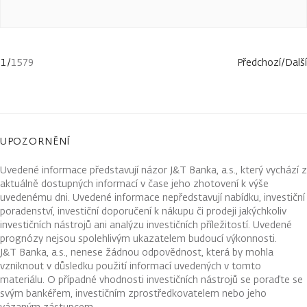
1
/
1579
Předchozí
/
Další
UPOZORNĚNÍ
Uvedené informace představují názor J&T Banka, a.s., který vychází z
aktuálně dostupných informací v čase jeho zhotovení k výše
uvedenému dni. Uvedené informace nepředstavují nabídku, investiční
poradenství, investiční doporučení k nákupu či prodeji jakýchkoliv
investičních nástrojů ani analýzu investičních příležitostí. Uvedené
prognózy nejsou spolehlivým ukazatelem budoucí výkonnosti.
J&T Banka, a.s., nenese žádnou odpovědnost, která by mohla
vzniknout v důsledku použití informací uvedených v tomto
materiálu. O případné vhodnosti investičních nástrojů se poraďte se
svým bankéřem, investičním zprostředkovatelem nebo jeho
vázaným zástupcem.