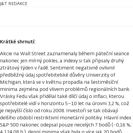
J&T REDAKCE
Krátké shrnutí:
Akcie na Wall Street zaznamenaly během páteční seance
nakonec jen mírný pokles, a indexy si tak připsaly druhý
ztrátový týden v řadě. Sentiment negativně ovlivnil
předběžný údaj spotřebitelské důvěry Univerzity of
Michigan, která se v květnu propadla na šestiměsíční
minima zejména pod vlivem problémů regionálních bank.
Vrásky Fedu však přidělal také dílčí údaj o inflaci, kterou
spotřebitelé vidí v horizontu 5–10 let na úrovni 3,2 %, což
je nejvyšší číslo od roku 2008. Investoři se tak obávají
delšího období restriktivní monetární politiky. Hlavní index
S&P 500 nakonec odepsal pouze necelých 7 bodů (-0,16 %;
4 124,08 b.), denní minima však byla o více jak 20 bodů