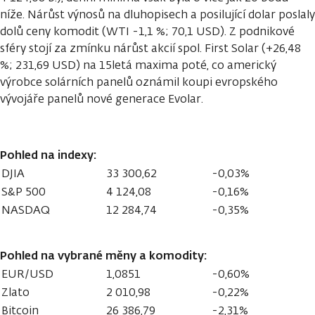
níže. Nárůst výnosů na dluhopisech a posilující dolar poslaly
dolů ceny komodit (WTI -1,1 %; 70,1 USD). Z podnikové
sféry stojí za zmínku nárůst akcií spol. First Solar (+26,48
%; 231,69 USD) na 15letá maxima poté, co americký
výrobce solárních panelů oznámil koupi evropského
vývojáře panelů nové generace Evolar.
Pohled na indexy:
DJIA
33 300,62
-0,03%
S&P 500
4 124,08
-0,16%
NASDAQ
12 284,74
-0,35%
Pohled na vybrané měny a komodity:
EUR/USD
1,0851
-0,60%
Zlato
2 010,98
-0,22%
Bitcoin
26 386,79
-2,31%