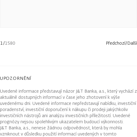
1
/
1580
Předchozí
/
Další
UPOZORNĚNÍ
Uvedené informace představují názor J&T Banka, a.s., který vychází z
aktuálně dostupných informací v čase jeho zhotovení k výše
uvedenému dni. Uvedené informace nepředstavují nabídku, investiční
poradenství, investiční doporučení k nákupu či prodeji jakýchkoliv
investičních nástrojů ani analýzu investičních příležitostí. Uvedené
prognózy nejsou spolehlivým ukazatelem budoucí výkonnosti.
J&T Banka, a.s., nenese žádnou odpovědnost, která by mohla
vzniknout v důsledku použití informací uvedených v tomto