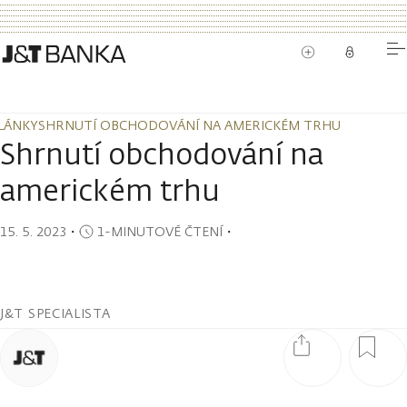
LÁNKY
SHRNUTÍ OBCHODOVÁNÍ NA AMERICKÉM TRHU
LÁNKY
SHRNUTÍ OBCHODOVÁNÍ NA AMERICKÉM TRHU
Shrnutí obchodování na
americkém trhu
15. 5. 2023
・
1-MINUTOVÉ ČTENÍ
・
J&T SPECIALISTA