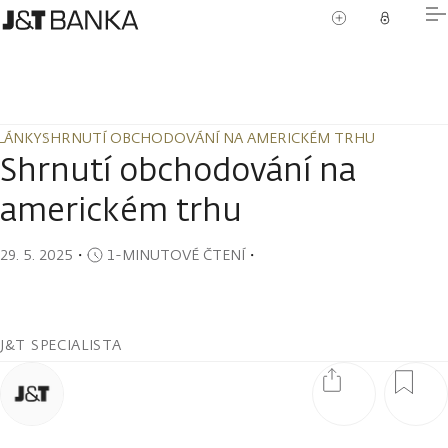
LÁNKY
SHRNUTÍ OBCHODOVÁNÍ NA AMERICKÉM TRHU
LÁNKY
SHRNUTÍ OBCHODOVÁNÍ NA AMERICKÉM TRHU
Shrnutí obchodování na
americkém trhu
29. 5. 2025
・
1-MINUTOVÉ ČTENÍ
・
J&T SPECIALISTA