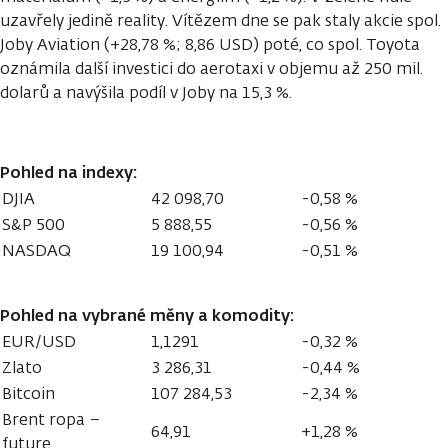
uzavřely jedině reality. Vítězem dne se pak staly akcie spol.
Joby Aviation (+28,78 %; 8,86 USD) poté, co spol. Toyota
oznámila další investici do aerotaxi v objemu až 250 mil.
dolarů a navýšila podíl v Joby na 15,3 %.
Pohled na indexy:
DJIA
42 098,70
-0,58 %
S&P 500
5 888,55
-0,56 %
NASDAQ
19 100,94
-0,51 %
Pohled na vybrané měny a komodity:
EUR/USD
1,1291
-0,32 %
Zlato
3 286,31
-0,44 %
Bitcoin
107 284,53
-2,34 %
Brent ropa –
64,91
+1,28 %
future