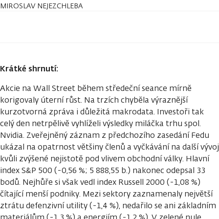
MIROSLAV NEJEZCHLEBA
Krátké shrnutí:
Akcie na Wall Street během středeční seance mírně
korigovaly úterní růst. Na trzích chyběla výraznější
kurzotvorná zpráva i důležitá makrodata. Investoři tak
celý den netrpělivě vyhlíželi výsledky miláčka trhu spol.
Nvidia. Zveřejněný záznam z předchozího zasedání Fedu
ukázal na opatrnost většiny členů a vyčkávání na další vývoj
kvůli zvýšené nejistotě pod vlivem obchodní války. Hlavní
index S&P 500 (-0,56 %; 5 888,55 b.) nakonec odepsal 33
bodů. Nejhůře si však vedl index Russell 2000 (-1,08 %)
čítající menší podniky. Mezi sektory zaznamenaly největší
ztrátu defenzivní utility (-1,4 %), nedařilo se ani základním
materiálům (-1,3 %) a energiím (-1,2 %). V zelené nule