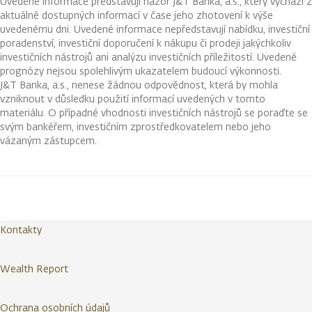
Uvedené informace představují názor J&T Banka, a.s., který vychází z
aktuálně dostupných informací v čase jeho zhotovení k výše
uvedenému dni. Uvedené informace nepředstavují nabídku, investiční
poradenství, investiční doporučení k nákupu či prodeji jakýchkoliv
investičních nástrojů ani analýzu investičních příležitostí. Uvedené
prognózy nejsou spolehlivým ukazatelem budoucí výkonnosti.
J&T Banka, a.s., nenese žádnou odpovědnost, která by mohla
vzniknout v důsledku použití informací uvedených v tomto
materiálu. O případné vhodnosti investičních nástrojů se poraďte se
svým bankéřem, investičním zprostředkovatelem nebo jeho
vázaným zástupcem.
Kontakty
Wealth Report
Ochrana osobních údajů