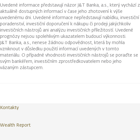
Uvedené informace představují názor J&T Banka, a.s., který vychází z
aktuálně dostupných informací v čase jeho zhotovení k výše
uvedenému dni. Uvedené informace nepředstavují nabídku, investiční
poradenství, investiční doporučení k nákupu či prodeji jakýchkoliv
investičních nástrojů ani analýzu investičních příležitostí. Uvedené
prognózy nejsou spolehlivým ukazatelem budoucí výkonnosti.
J&T Banka, a.s., nenese žádnou odpovědnost, která by mohla
vzniknout v důsledku použití informací uvedených v tomto
materiálu. O případné vhodnosti investičních nástrojů se poraďte se
svým bankéřem, investičním zprostředkovatelem nebo jeho
vázaným zástupcem.
Kontakty
Wealth Report