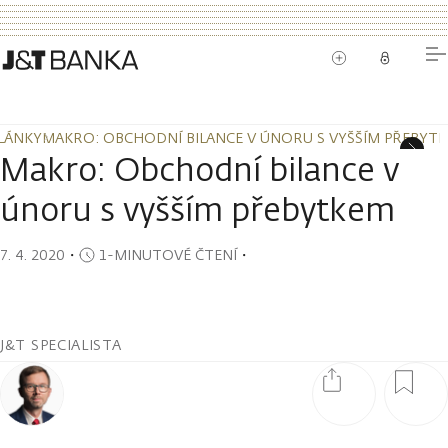
LÁNKY
MAKRO: OBCHODNÍ BILANCE V ÚNORU S VYŠŠÍM PŘEBYT
LÁNKY
MAKRO: OBCHODNÍ BILANCE V ÚNORU S VYŠŠÍM PŘEBYT
Makro: Obchodní bilance v
únoru s vyšším přebytkem
7. 4. 2020
・
1-MINUTOVÉ ČTENÍ
・
J&T SPECIALISTA