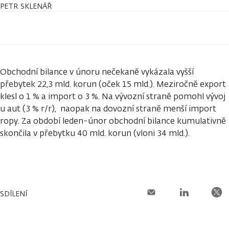
PETR SKLENÁŘ
Obchodní bilance v únoru nečekaně vykázala vyšší
přebytek 22,3 mld. korun (oček 15 mld.). Meziročně export
klesl o 1 % a import o 3 %. Na vývozní straně pomohl vývoj
u aut (3 % r/r), naopak na dovozní straně menší import
ropy. Za období leden-únor obchodní bilance kumulativně
skončila v přebytku 40 mld. korun (vloni 34 mld.).
SDÍLENÍ