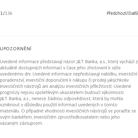
1
/
136
Předchozí
/
Další
UPOZORNĚNÍ
Uvedené informace představují názor J&T Banka, a.s., který vychází z
aktuálně dostupných informací v čase jeho zhotovení k výše
uvedenému dni. Uvedené informace nepředstavují nabídku, investiční
poradenství, investiční doporučení k nákupu či prodeji jakýchkoliv
investičních nástrojů ani analýzu investičních příležitostí. Uvedené
prognózy nejsou spolehlivým ukazatelem budoucí výkonnosti.
J&T Banka, a.s., nenese žádnou odpovědnost, která by mohla
vzniknout v důsledku použití informací uvedených v tomto
materiálu. O případné vhodnosti investičních nástrojů se poraďte se
svým bankéřem, investičním zprostředkovatelem nebo jeho
vázaným zástupcem.