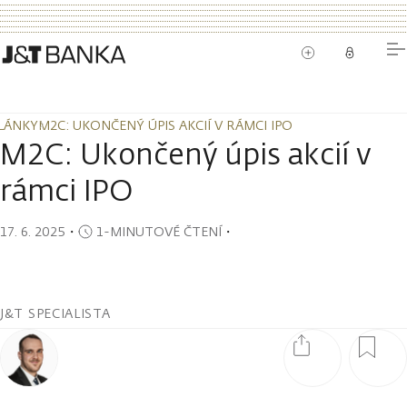
LÁNKY
M2C: UKONČENÝ ÚPIS AKCIÍ V RÁMCI IPO
LÁNKY
M2C: UKONČENÝ ÚPIS AKCIÍ V RÁMCI IPO
M2C: Ukončený úpis akcií v
rámci IPO
17. 6. 2025
・
1-MINUTOVÉ ČTENÍ
・
J&T SPECIALISTA