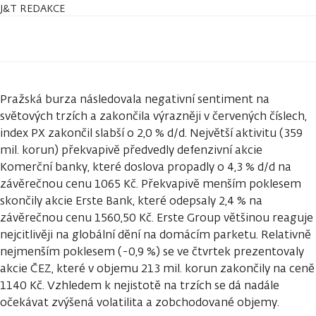
J&T REDAKCE
Pražská burza následovala negativní sentiment na
světových trzích a zakončila výrazněji v červených číslech,
index PX zakončil slabší o 2,0 % d/d. Největší aktivitu (359
mil. korun) překvapivě předvedly defenzivní akcie
Komerční banky, které doslova propadly o 4,3 % d/d na
závěrečnou cenu 1065 Kč. Překvapivě menším poklesem
skončily akcie Erste Bank, které odepsaly 2,4 % na
závěrečnou cenu 1560,50 Kč. Erste Group většinou reaguje
nejcitlivěji na globální dění na domácím parketu. Relativně
nejmenším poklesem (-0,9 %) se ve čtvrtek prezentovaly
akcie ČEZ, které v objemu 213 mil. korun zakončily na ceně
1140 Kč. Vzhledem k nejistotě na trzích se dá nadále
očekávat zvýšená volatilita a zobchodované objemy.