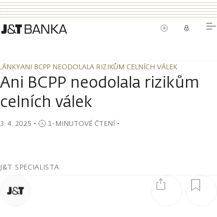
LÁNKY
ANI BCPP NEODOLALA RIZIKŮM CELNÍCH VÁLEK
LÁNKY
ANI BCPP NEODOLALA RIZIKŮM CELNÍCH VÁLEK
Ani BCPP neodolala rizikům
celních válek
3. 4. 2025
・
1-MINUTOVÉ ČTENÍ
・
J&T SPECIALISTA