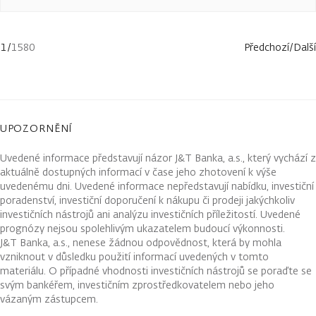
1
/
1580
Předchozí
/
Další
UPOZORNĚNÍ
Uvedené informace představují názor J&T Banka, a.s., který vychází z
aktuálně dostupných informací v čase jeho zhotovení k výše
uvedenému dni. Uvedené informace nepředstavují nabídku, investiční
poradenství, investiční doporučení k nákupu či prodeji jakýchkoliv
investičních nástrojů ani analýzu investičních příležitostí. Uvedené
prognózy nejsou spolehlivým ukazatelem budoucí výkonnosti.
J&T Banka, a.s., nenese žádnou odpovědnost, která by mohla
vzniknout v důsledku použití informací uvedených v tomto
materiálu. O případné vhodnosti investičních nástrojů se poraďte se
svým bankéřem, investičním zprostředkovatelem nebo jeho
vázaným zástupcem.