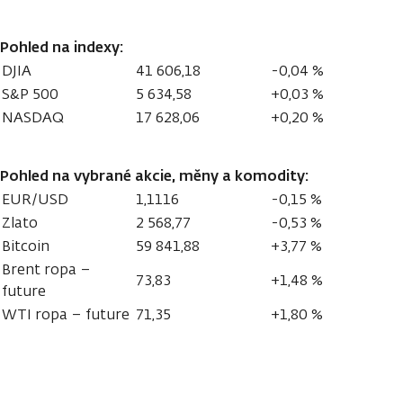
Pohled na indexy:
DJIA
41 606,18
-0,04 %
S&P 500
5 634,58
+0,03 %
NASDAQ
17 628,06
+0,20 %
Pohled na vybrané akcie, měny a komodity:
EUR/USD
1,1116
-0,15 %
Zlato
2 568,77
-0,53 %
Bitcoin
59 841,88
+3,77 %
Brent ropa –
73,83
+1,48 %
future
WTI ropa – future
71,35
+1,80 %