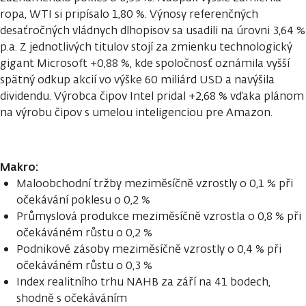
ropa, WTI si pripísalo 1,80 %. Výnosy referenčných
desaťročných vládnych dlhopisov sa usadili na úrovni 3,64 %
p.a. Z jednotlivých titulov stojí za zmienku technologický
gigant Microsoft +0,88 %, kde spoločnosť oznámila vyšší
spätný odkup akcií vo výške 60 miliárd USD a navýšila
dividendu. Výrobca čipov Intel pridal +2,68 % vďaka plánom
na výrobu čipov s umelou inteligenciou pre Amazon.
Makro:
Maloobchodní tržby meziměsíčně vzrostly o 0,1 % při
očekávání poklesu o 0,2 %
Průmyslová produkce meziměsíčně vzrostla o 0,8 % při
očekáváném růstu o 0,2 %
Podnikové zásoby meziměsíčně vzrostly o 0,4 % při
očekáváném růstu o 0,3 %
Index realitního trhu NAHB za září na 41 bodech,
shodně s očekáváním