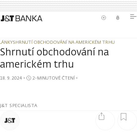
LÁNKY
SHRNUTÍ OBCHODOVÁNÍ NA AMERICKÉM TRHU
LÁNKY
SHRNUTÍ OBCHODOVÁNÍ NA AMERICKÉM TRHU
Shrnutí obchodování na
americkém trhu
18. 9. 2024
・
2-MINUTOVÉ ČTENÍ
・
J&T SPECIALISTA