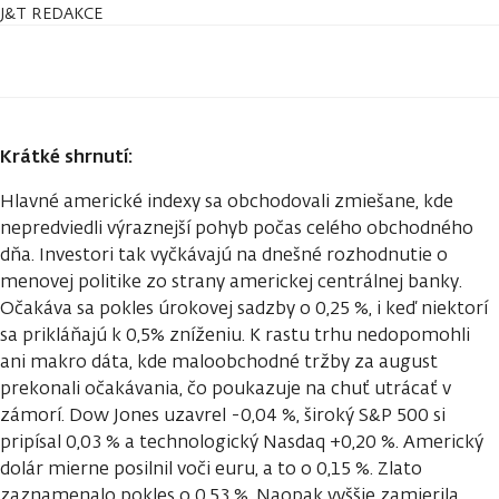
J&T REDAKCE
Krátké shrnutí:
Hlavné americké indexy sa obchodovali zmiešane, kde
nepredviedli výraznejší pohyb počas celého obchodného
dňa. Investori tak vyčkávajú na dnešné rozhodnutie o
menovej politike zo strany americkej centrálnej banky.
Očakáva sa pokles úrokovej sadzby o 0,25 %, i keď niektorí
sa prikláňajú k 0,5% zníženiu. K rastu trhu nedopomohli
ani makro dáta, kde maloobchodné tržby za august
prekonali očakávania, čo poukazuje na chuť utrácať v
zámorí. Dow Jones uzavrel -0,04 %, široký S&P 500 si
pripísal 0,03 % a technologický Nasdaq +0,20 %. Americký
dolár mierne posilnil voči euru, a to o 0,15 %. Zlato
zaznamenalo pokles o 0,53 %. Naopak vyššie zamierila