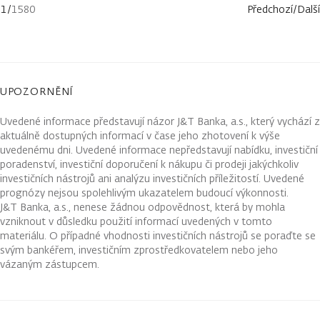
1
/
1580
Předchozí
/
Další
UPOZORNĚNÍ
Uvedené informace představují názor J&T Banka, a.s., který vychází z
aktuálně dostupných informací v čase jeho zhotovení k výše
uvedenému dni. Uvedené informace nepředstavují nabídku, investiční
poradenství, investiční doporučení k nákupu či prodeji jakýchkoliv
investičních nástrojů ani analýzu investičních příležitostí. Uvedené
prognózy nejsou spolehlivým ukazatelem budoucí výkonnosti.
J&T Banka, a.s., nenese žádnou odpovědnost, která by mohla
vzniknout v důsledku použití informací uvedených v tomto
materiálu. O případné vhodnosti investičních nástrojů se poraďte se
svým bankéřem, investičním zprostředkovatelem nebo jeho
vázaným zástupcem.