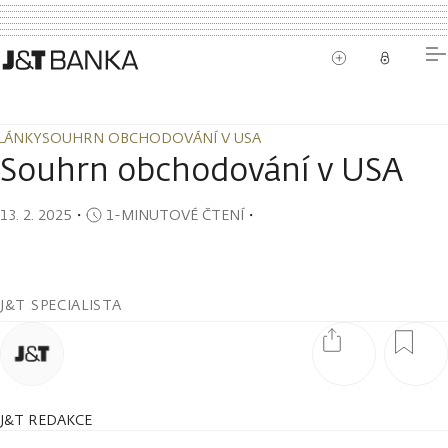
LÁNKY
SOUHRN OBCHODOVÁNÍ V USA
LÁNKY
SOUHRN OBCHODOVÁNÍ V USA
Souhrn obchodování v USA
13. 2. 2025
・
1-MINUTOVÉ ČTENÍ
・
J&T SPECIALISTA
J&T REDAKCE