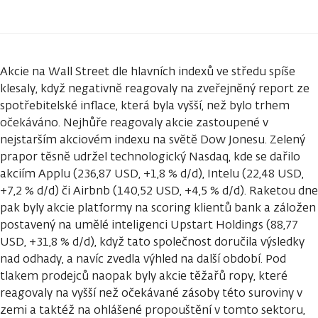
Akcie na Wall Street dle hlavních indexů ve středu spíše
klesaly, když negativně reagovaly na zveřejněný report ze
spotřebitelské inflace, která byla vyšší, než bylo trhem
očekáváno. Nejhůře reagovaly akcie zastoupené v
nejstarším akciovém indexu na světě Dow Jonesu. Zelený
prapor těsně udržel technologický Nasdaq, kde se dařilo
akciím Applu (236,87 USD, +1,8 % d/d), Intelu (22,48 USD,
+7,2 % d/d) či Airbnb (140,52 USD, +4,5 % d/d). Raketou dne
pak byly akcie platformy na scoring klientů bank a záložen
postavený na umělé inteligenci Upstart Holdings (88,77
USD, +31,8 % d/d), když tato společnost doručila výsledky
nad odhady, a navíc zvedla výhled na další období. Pod
tlakem prodejců naopak byly akcie těžařů ropy, které
reagovaly na vyšší než očekávané zásoby této suroviny v
zemi a taktéž na ohlášené propouštění v tomto sektoru,