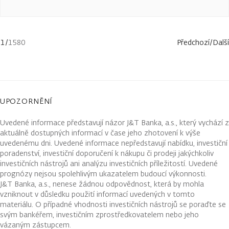
1
/
1580
Předchozí
/
Další
UPOZORNĚNÍ
Uvedené informace představují názor J&T Banka, a.s., který vychází z
aktuálně dostupných informací v čase jeho zhotovení k výše
uvedenému dni. Uvedené informace nepředstavují nabídku, investiční
poradenství, investiční doporučení k nákupu či prodeji jakýchkoliv
investičních nástrojů ani analýzu investičních příležitostí. Uvedené
prognózy nejsou spolehlivým ukazatelem budoucí výkonnosti.
J&T Banka, a.s., nenese žádnou odpovědnost, která by mohla
vzniknout v důsledku použití informací uvedených v tomto
materiálu. O případné vhodnosti investičních nástrojů se poraďte se
svým bankéřem, investičním zprostředkovatelem nebo jeho
vázaným zástupcem.