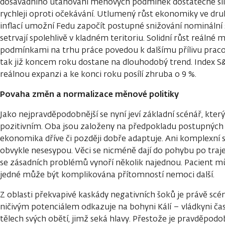
dosavadního utahování měnových podmínek dostatečně silný
rychleji oproti očekávání. Utlumený růst ekonomiky ve druh
inflací umožní Fedu započít postupné snižování nominální 
setrvají spolehlivě v kladném teritoriu. Solidní růst reálné
podmínkami na trhu práce povedou k dalšímu přílivu pracov
tak již koncem roku dostane na dlouhodobý trend. Index S
reálnou expanzi a ke konci roku posílí zhruba o 9 %.
Povaha změn a normalizace měnové politiky
Jako nejpravděpodobnější se nyní jeví základní scénář, kter
pozitivním. Oba jsou založeny na předpokladu postupných 
ekonomika dříve či později dobře adaptuje. Ani komplexní s
obvykle nesesypou. Věci se nicméně dají do pohybu po traje
se zásadních problémů vynoří několik najednou. Pacient m
jedné může být komplikována přítomností nemoci další.
Z oblasti překvapivé kaskády negativních šoků je právě scé
ničivým potenciálem odkazuje na bohyni Kálí – vládkyni čas
tělech svých obětí, jimž seká hlavy. Přestože je pravděpod