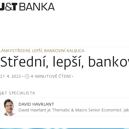
LÁNKY
STŘEDNÍ, LEPŠÍ, BANKOVNÍ KALIJUGA
LÁNKY
STŘEDNÍ, LEPŠÍ, BANKOVNÍ KALIJUGA
Střední, lepší, banko
17. 4. 2023
・
4-MINUTOVÉ ČTENÍ
・
J&T SPECIALISTA
DAVID HAVRLANT
David Havrlant je Thematic & Macro Senior Economist. Jak s