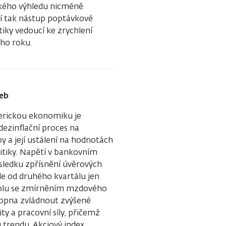
kého výhledu nicméně
í tak nástup poptávkové
iky vedoucí ke zrychlení
ho roku.
zeb
merickou ekonomiku je
ezinflační proces na
y a její ustálení na hodnotách
itiky. Napětí v bankovním
sledku zpřísnění úvěrových
de od druhého kvartálu jen
polu se zmírněním mzdového
hopna zvládnout zvýšené
ty a pracovní síly, přičemž
 trendu. Akciový index