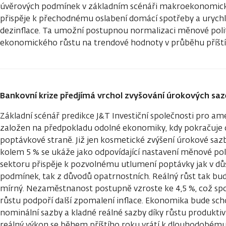
úvěrových podmínek v základním scénáři makroekonomic
přispěje k přechodnému oslabení domácí spotřeby a urychl
dezinflace. Ta umožní postupnou normalizaci měnové polit
ekonomického růstu na trendové hodnoty v průběhu příští
Bankovní krize předjímá vrchol zvyšování úrokových sa
Základní scénář predikce J&T Investiční společnosti pro a
založen na předpokladu odolné ekonomiky, kdy pokračuje d
poptávkové straně. Již jen kosmetické zvýšení úrokové sazb
kolem 5 % se ukáže jako odpovídající nastavení měnové pol
sektoru přispěje k pozvolnému utlumení poptávky jak v dů
podmínek, tak z důvodů opatrnostních. Reálný růst tak bu
mírný. Nezaměstnanost postupně vzroste ke 4,5 %, což s
růstu podpoří další zpomalení inflace. Ekonomika bude sc
nominální sazby a kladné reálné sazby díky růstu produktivi
reálný výkon se během příštího roku vrátí k dlouhodobému