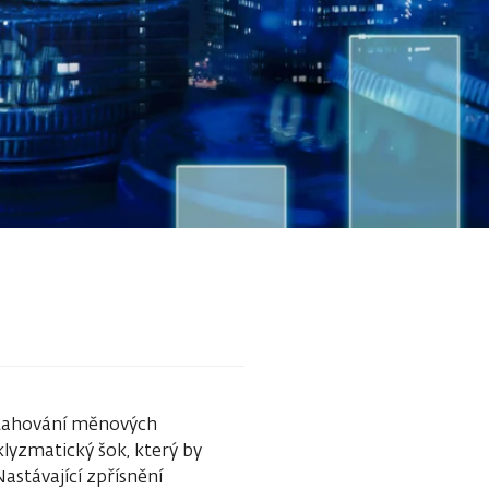
utahování měnových
lyzmatický šok, který by
astávající zpřísnění