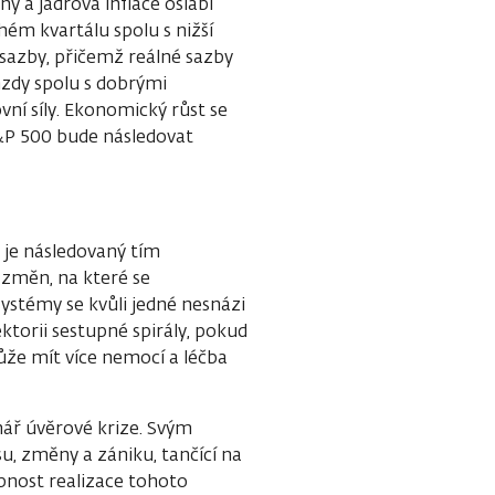
 a jádrová inflace oslabí
ém kvartálu spolu s nižší
sazby, přičemž reálné sazby
 mzdy spolu s dobrými
ní síly. Ekonomický růst se
&P 500 bude následovat
ý je následovaný tím
změn, na které se
ystémy se kvůli jedné nesnázi
ktorii sestupné spirály, pokud
ůže mít více nemocí a léčba
nář úvěrové krize. Svým
u, změny a zániku, tančící na
obnost realizace tohoto