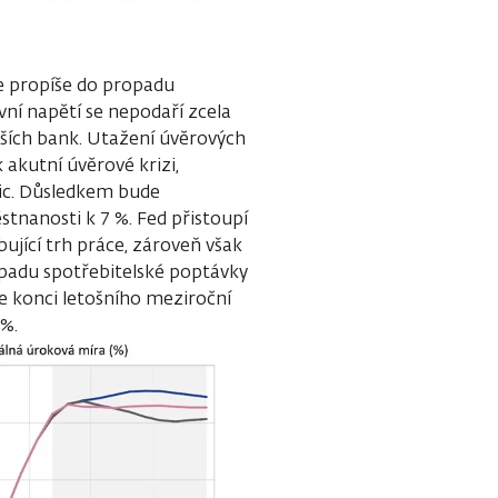
se propíše do propadu
vní napětí se nepodaří zcela
tších bank. Utažení úvěrových
akutní úvěrové krizi,
tic. Důsledkem bude
tnanosti k 7 %. Fed přistoupí
ující trh práce, zároveň však
opadu spotřebitelské poptávky
e konci letošního meziroční
 %.