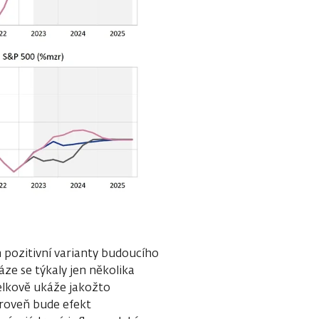
 pozitivní varianty budoucího
áze se týkaly jen několika
elkově ukáže jakožto
ároveň bude efekt