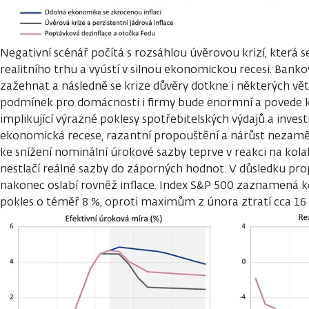
Negativní scénář počítá s rozsáhlou úvěrovou krizí, která 
realitního trhu a vyústí v silnou ekonomickou recesi. Banko
zažehnat a následně se krize důvěry dotkne i některých vě
podmínek pro domácnosti i firmy bude enormní a povede k 
implikující výrazné poklesy spotřebitelských výdajů a inves
ekonomická recese, razantní propouštění a nárůst nezaměs
ke snížení nominální úrokové sazby teprve v reakci na kolab
nestlačí reálné sazby do záporných hodnot. V důsledku pr
nakonec oslabí rovněž inflace. Index S&P 500 zaznamená k
pokles o téměř 8 %, oproti maximům z února ztratí cca 16