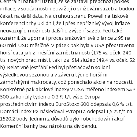
Centrální bankéři uznali, že se zastavil předchozí pokles
inflace, v současnosti neuvažují o snižování sazeb a budou
čekat na další data. Na druhou stranu Powell na tiskové
konferenci trhy uklidnil, že i přes nepříznivý vývoj inflace
neuvažují o možnosti dalšího zvýšení sazeb. Fed také
oznámil, že zpomalí proces snižování své bilance z 95 na
60 mld. USD měsíčně. V pátek pak byla v USA představena
horší data jak z měsíční zaměstnanosti (175 vs. oček. 240
tis. nových prac. míst), tak i za ISM služeb (49,4 vs. oček. 52
b). Relativně jestřábí Fed byl přetlačován solidní
výsledkovou sezónou a v závěru týdne horšími
zámořskými makrodaty, což ponechalo akcie na rozcestí.
Konkrétně pak akciové indexy v USA měřeno indexem S&P
500 zakončily týden o 0,3 % t/t výše. Evropa
prostřednictvím indexu EuroStoxx 600 odepsala 0,6 % t/t.
Domácí index PX následoval Evropu a odepsal 1,5 % t/t na
1520,2 body. Jedním z důvodů bylo i obchodování akcií
Komerční banky bez nároku na dividendu.