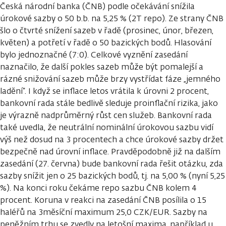
Česká národní banka (ČNB) podle očekávání snížila
úrokové sazby o 50 b.b. na 5,25 % (2T repo). Ze strany ČNB
šlo o čtvrté snížení sazeb v řadě (prosinec, únor, březen,
květen) a potřetí v řadě o 50 bazických bodů. Hlasování
bylo jednoznačné (7:0). Celkové vyznění zasedání
naznačilo, že další pokles sazeb může být pomalejší a
rázné snižování sazeb může brzy vystřídat fáze „jemného
ladění“. I když se inflace letos vrátila k úrovni 2 procent,
bankovní rada stále bedlivě sleduje proinflační rizika, jako
je výrazně nadprůměrný růst cen služeb. Bankovní rada
také uvedla, že neutrální nominální úrokovou sazbu vidí
výš než dosud na 3 procentech a chce úrokové sazby držet
bezpečně nad úrovní inflace. Pravděpodobně již na dalším
zasedání (27. června) bude bankovní rada řešit otázku, zda
sazby snížit jen o 25 bazických bodů, tj. na 5,00 % (nyní 5,25
%). Na konci roku čekáme repo sazbu ČNB kolem 4
procent. Koruna v reakci na zasedání ČNB posílila o 15
haléřů na 3měsíční maximum 25,0 CZK/EUR. Sazby na
peněžním trhu se zvedly na letošní maxima, například u