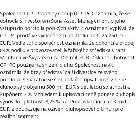
Společnost CPI Property Group (CPI PG) oznámila, že se
dohodla s investorem Sona Asset Management o jeho
vstupu do portfolia polských aktiv. Z oznámení vyplývá, že
CPI PG prodá ve vyčleněném portfoliu podíl za 250 mil.
EUR. Vedle toho společnost oznámila, že dokončila prodej
84% podílu v provozovateli lyžařského střediska Crans
Montana ve Švýcarsku za 102 mil. EUR. Získanou hotovost
CPI PG použije na snížení dluhu. Společnost navíc
oznámila, že brzy představí další divestice ze svého
portfolia. Separátně se CPI podařilo upsat nové zelené
dluhopisy v objemu 500 mil. EUR s pětiletou splatností a
kupónem 7 %. Vzhledem k upisovací ceně ponese dluhopis
výnos do splatnosti 8,25 % p.a. Poptávka činila až 3 mld.
EUR a poukazuje na oživení dluhopisového trhu i pro
realitní segment.