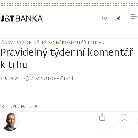
LÁNKY
PRAVIDELNÝ TÝDENNÍ KOMENTÁŘ K TRHU
LÁNKY
PRAVIDELNÝ TÝDENNÍ KOMENTÁŘ K TRHU
Pravidelný týdenní komentář
k trhu
3. 5. 2024
・
7-MINUTOVÉ ČTENÍ
・
J&T SPECIALISTA