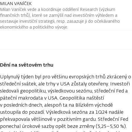
MILAN VANÍČEK
Milan Vaníček vede a koordinuje oddělení Research (výzkum
finančních trhů), které se zamýšlí nad investičním výhledem a
sestavuje investiční strategii, resp. zasazuje ji do očekávaného
ekonomického a politického vývoje.
Dění na světovém trhu
Uplynulý týden byl pro většinu evropských trhů zkrácený o
středeční svátek, ale trhy v USA zůstaly otevřeny. Investoři
sledovali geopolitiku, výsledkovou sezónu, středeční Fed a
páteční makrodata v USA. Geopolitika naštěstí
v posledních dnech, alespoň ta na Blízkém východě
ustoupila do pozadí. Výsledková sezóna za 1Q24 nadále
překvapovala většinově v pozitivním gardu. Středeční Fed
ponechal úrokové sazby opět beze změny (5,25–5,50 %).