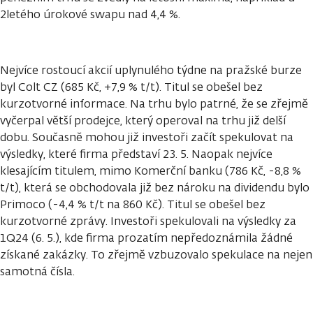
2letého úrokové swapu nad 4,4 %.
Nejvíce rostoucí akcií uplynulého týdne na pražské burze
byl Colt CZ (685 Kč, +7,9 % t/t). Titul se obešel bez
kurzotvorné informace. Na trhu bylo patrné, že se zřejmě
vyčerpal větší prodejce, který operoval na trhu již delší
dobu. Současně mohou již investoři začít spekulovat na
výsledky, které firma představí 23. 5. Naopak nejvíce
klesajícím titulem, mimo Komerční banku (786 Kč, -8,8 %
t/t), která se obchodovala již bez nároku na dividendu bylo
Primoco (-4,4 % t/t na 860 Kč). Titul se obešel bez
kurzotvorné zprávy. Investoři spekulovali na výsledky za
1Q24 (6. 5.), kde firma prozatím nepředoznámila žádné
získané zakázky. To zřejmě vzbuzovalo spekulace na nejen
samotná čísla.