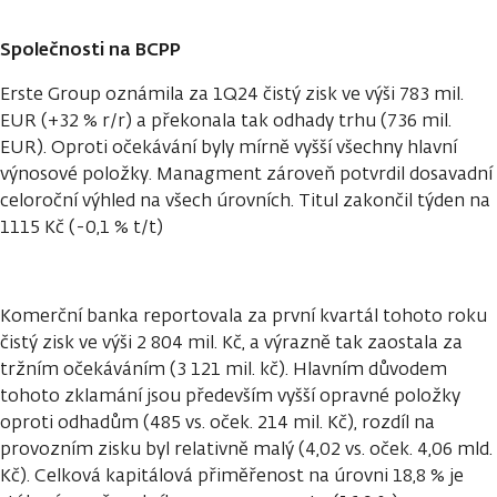
Společnosti na BCPP
Erste Group oznámila za 1Q24 čistý zisk ve výši 783 mil.
EUR (+32 % r/r) a překonala tak odhady trhu (736 mil.
EUR). Oproti očekávání byly mírně vyšší všechny hlavní
výnosové položky. Managment zároveň potvrdil dosavadní
celoroční výhled na všech úrovních. Titul zakončil týden na
1115 Kč (-0,1 % t/t)
Komerční banka reportovala za první kvartál tohoto roku
čistý zisk ve výši 2 804 mil. Kč, a výrazně tak zaostala za
tržním očekáváním (3 121 mil. kč). Hlavním důvodem
tohoto zklamání jsou především vyšší opravné položky
oproti odhadům (485 vs. oček. 214 mil. Kč), rozdíl na
provozním zisku byl relativně malý (4,02 vs. oček. 4,06 mld.
Kč). Celková kapitálová přiměřenost na úrovni 18,8 % je