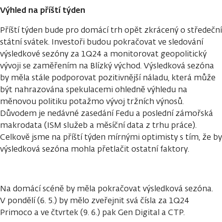
Výhled na příští týden
Příští týden bude pro domácí trh opět zkrácený o středeční
státní svátek. Investoři budou pokračovat ve sledování
výsledkové sezóny za 1Q24 a monitorovat geopolitický
vývoji se zaměřením na Blízký východ. Výsledková sezóna
by měla stále podporovat pozitivnější náladu, která může
být nahrazována spekulacemi ohledně výhledu na
měnovou politiku potažmo vývoj tržních výnosů.
Důvodem je nedávné zasedání Fedu a poslední zámořská
makrodata (ISM služeb a měsíční data z trhu práce).
Celkově jsme na příští týden mírnými optimisty s tím, že by
výsledková sezóna mohla přetlačit ostatní faktory.
Na domácí scéně by měla pokračovat výsledková sezóna.
V pondělí (6. 5.) by mělo zveřejnit svá čísla za 1Q24
Primoco a ve čtvrtek (9. 6.) pak Gen Digital a CTP.