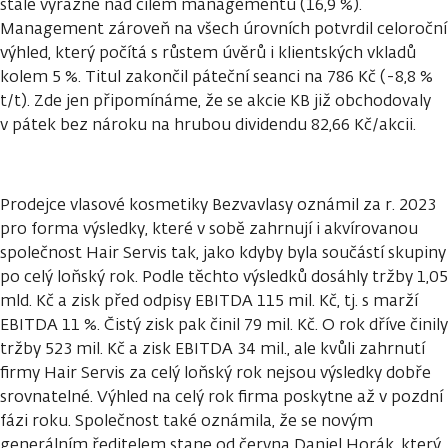
stále výrazně nad cílem managementu (16,9 %).
Management zároveň na všech úrovních potvrdil celoroční
výhled, který počítá s růstem úvěrů i klientských vkladů
kolem 5 %. Titul zakončil páteční seanci na 786 Kč (-8,8 %
t/t). Zde jen připomínáme, že se akcie KB již obchodovaly
v pátek bez nároku na hrubou dividendu 82,66 Kč/akcii.
Prodejce vlasové kosmetiky Bezvavlasy oznámil za r. 2023
pro forma výsledky, které v sobě zahrnují i akvírovanou
společnost Hair Servis tak, jako kdyby byla součástí skupiny
po celý loňský rok. Podle těchto výsledků dosáhly tržby 1,05
mld. Kč a zisk před odpisy EBITDA 115 mil. Kč, tj. s marží
EBITDA 11 %. Čistý zisk pak činil 79 mil. Kč. O rok dříve činily
tržby 523 mil. Kč a zisk EBITDA 34 mil., ale kvůli zahrnutí
firmy Hair Servis za celý loňský rok nejsou výsledky dobře
srovnatelné. Výhled na celý rok firma poskytne až v pozdní
fázi roku. Společnost také oznámila, že se novým
generálním ředitelem stane od června Daniel Horák, který