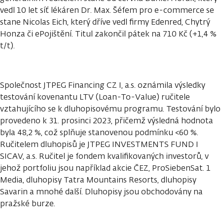
vedl 10 let síť lékáren Dr. Max. Šéfem pro e-commerce se
stane Nicolas Eich, který dříve vedl firmy Edenred, Chytrý
Honza či ePojištění. Titul zakončil pátek na 710 Kč (+1,4 %
t/t).
Společnost JTPEG Financing CZ I, a.s. oznámila výsledky
testování kovenantu LTV (Loan-To-Value) ručitele
vztahujícího se k dluhopisovému programu. Testování bylo
provedeno k 31. prosinci 2023, přičemž výsledná hodnota
byla 48,2 %, což splňuje stanovenou podmínku <60 %.
Ručitelem dluhopisů je JTPEG INVESTMENTS FUND I
SICAV, a.s. Ručitel je fondem kvalifikovaných investorů, v
jehož portfoliu jsou například akcie ČEZ, ProSiebenSat. 1
Media, dluhopisy Tatra Mountains Resorts, dluhopisy
Savarin a mnohé další. Dluhopisy jsou obchodovány na
pražské burze.