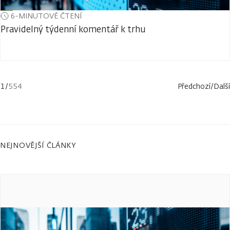
6-MINUTOVÉ ČTENÍ
Pravidelný týdenní komentář k trhu
1
/
554
Předchozí
/
Další
NEJNOVĚJŠÍ ČLÁNKY