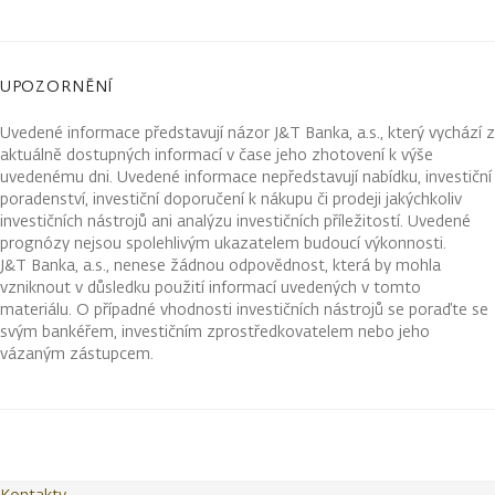
UPOZORNĚNÍ
Uvedené informace představují názor J&T Banka, a.s., který vychází z
aktuálně dostupných informací v čase jeho zhotovení k výše
uvedenému dni. Uvedené informace nepředstavují nabídku, investiční
poradenství, investiční doporučení k nákupu či prodeji jakýchkoliv
investičních nástrojů ani analýzu investičních příležitostí. Uvedené
prognózy nejsou spolehlivým ukazatelem budoucí výkonnosti.
J&T Banka, a.s., nenese žádnou odpovědnost, která by mohla
vzniknout v důsledku použití informací uvedených v tomto
materiálu. O případné vhodnosti investičních nástrojů se poraďte se
svým bankéřem, investičním zprostředkovatelem nebo jeho
vázaným zástupcem.
Kontakty