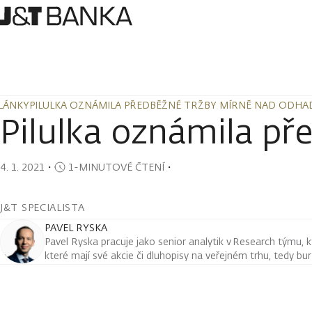
LÁNKY
PILULKA OZNÁMILA PŘEDBĚŽNÉ TRŽBY MÍRNĚ NAD ODHA
LÁNKY
PILULKA OZNÁMILA PŘEDBĚŽNÉ TRŽBY MÍRNĚ NAD ODHA
Pilulka oznámila p
4. 1. 2021
・
1-MINUTOVÉ ČTENÍ
・
J&T SPECIALISTA
PAVEL RYSKA
Pavel Ryska pracuje jako senior analytik v Research týmu, k
které mají své akcie či dluhopisy na veřejném trhu, tedy bu