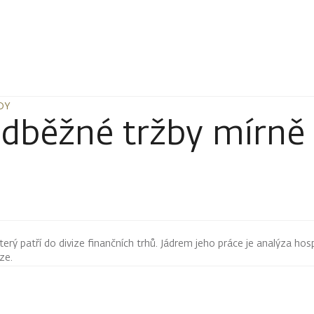
DY
DY
ředběžné tržby mírn
terý patří do divize finančních trhů. Jádrem jeho práce je analýza hos
rze.