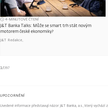
4-MINUTOVÉ ČTENÍ
J&T Banka Talks: Může se smart trh stát novým
motorem české ekonomiky?
J&T Redakce
,
1
/
397
UPOZORNĚNÍ
Uvedené informace představují názor J&T Banka, a.s., který vychází 