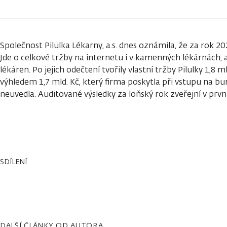
Společnost Pilulka Lékarny, a.s. dnes oznámila, že za rok 20
Jde o celkové tržby na internetu i v kamenných lékárnách, 
lékáren. Po jejich odečtení tvořily vlastní tržby Pilulky 1,8 m
výhledem 1,7 mld. Kč, který firma poskytla při vstupu na bur
neuvedla. Auditované výsledky za loňský rok zveřejní v prvn
SDÍLENÍ
DALŠÍ ČLÁNKY OD AUTORA