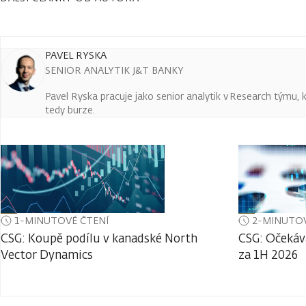
PAVEL RYSKA
SENIOR ANALYTIK J&T BANKY
Pavel Ryska pracuje jako senior analytik v Research týmu, k
tedy burze.
1-MINUTOVÉ ČTENÍ
2-MINUTOV
CSG: Koupě podílu v kanadské North
CSG: Očekáv
Vector Dynamics
za 1H 2026