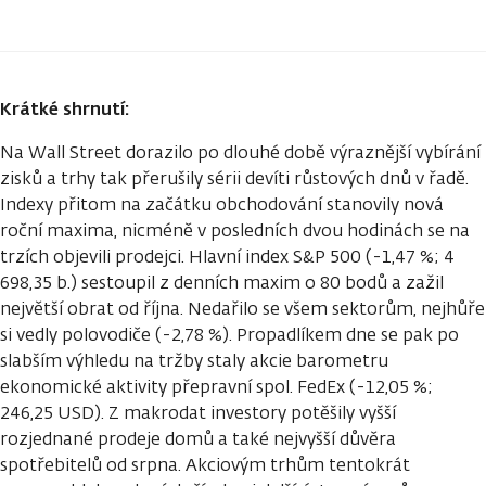
Krátké shrnutí:
Na Wall Street dorazilo po dlouhé době výraznější vybírání
zisků a trhy tak přerušily sérii devíti růstových dnů v řadě.
Indexy přitom na začátku obchodování stanovily nová
roční maxima, nicméně v posledních dvou hodinách se na
trzích objevili prodejci. Hlavní index S&P 500 (-1,47 %; 4
698,35 b.) sestoupil z denních maxim o 80 bodů a zažil
největší obrat od října. Nedařilo se všem sektorům, nejhůře
si vedly polovodiče (-2,78 %). Propadlíkem dne se pak po
slabším výhledu na tržby staly akcie barometru
ekonomické aktivity přepravní spol. FedEx (-12,05 %;
246,25 USD). Z makrodat investory potěšily vyšší
rozjednané prodeje domů a také nejvyšší důvěra
spotřebitelů od srpna. Akciovým trhům tentokrát