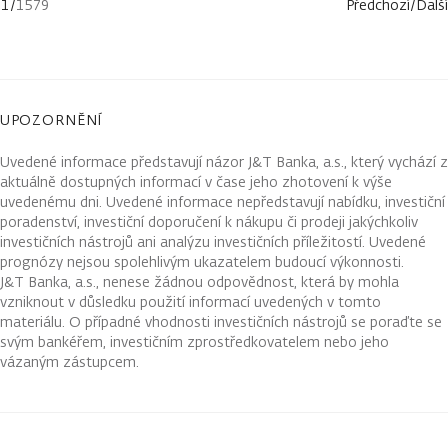
1
/
1579
Předchozí
/
Další
UPOZORNĚNÍ
Uvedené informace představují názor J&T Banka, a.s., který vychází z
aktuálně dostupných informací v čase jeho zhotovení k výše
uvedenému dni. Uvedené informace nepředstavují nabídku, investiční
poradenství, investiční doporučení k nákupu či prodeji jakýchkoliv
investičních nástrojů ani analýzu investičních příležitostí. Uvedené
prognózy nejsou spolehlivým ukazatelem budoucí výkonnosti.
J&T Banka, a.s., nenese žádnou odpovědnost, která by mohla
vzniknout v důsledku použití informací uvedených v tomto
materiálu. O případné vhodnosti investičních nástrojů se poraďte se
svým bankéřem, investičním zprostředkovatelem nebo jeho
vázaným zástupcem.