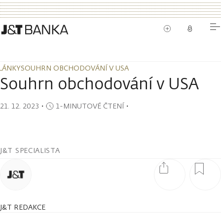
LÁNKY
SOUHRN OBCHODOVÁNÍ V USA
LÁNKY
SOUHRN OBCHODOVÁNÍ V USA
Souhrn obchodování v USA
21. 12. 2023
・
1-MINUTOVÉ ČTENÍ
・
J&T SPECIALISTA
J&T REDAKCE