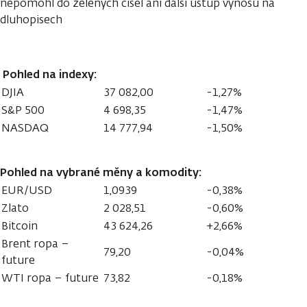
nepomohl do zelených čísel ani další ústup výnosů na
dluhopisech
Pohled na indexy:
DJIA
37 082,00
-1,27%
S&P 500
4 698,35
-1,47%
NASDAQ
14 777,94
-1,50%
Pohled na vybrané měny a komodity:
EUR/USD
1,0939
-0,38%
Zlato
2 028,51
-0,60%
Bitcoin
43 624,26
+2,66%
Brent ropa –
79,20
-0,04%
future
WTI ropa – future
73,82
-0,18%