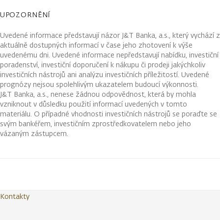
UPOZORNĚNÍ
Uvedené informace představují názor J&T Banka, a.s., který vychází z
aktuálně dostupných informací v čase jeho zhotovení k výše
uvedenému dni. Uvedené informace nepředstavují nabídku, investiční
poradenství, investiční doporučení k nákupu či prodeji jakýchkoliv
investičních nástrojů ani analýzu investičních příležitostí. Uvedené
prognózy nejsou spolehlivým ukazatelem budoucí výkonnosti.
J&T Banka, a.s., nenese žádnou odpovědnost, která by mohla
vzniknout v důsledku použití informací uvedených v tomto
materiálu. O případné vhodnosti investičních nástrojů se poraďte se
svým bankéřem, investičním zprostředkovatelem nebo jeho
vázaným zástupcem.
Kontakty