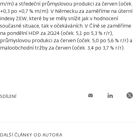
m/m) a středeční průmyslovou produkci za červen (oček.
+0,3 po +0,7 % m/m). V Německu za zaměříme na úterní
indexy ZEW, které by se měly snížit jak v hodnocení
současné situace, tak v očekáváních. V Číně se zaměříme
na pondělní HDP za 2Q24 (oček. 5,1 po 5,3 % r/r),
průmyslovou produkci za červen (oček. 5,0 po 5,6 % r/r) a
maloobchodní tržby za červen (oček. 3,4 po 3,7 % r/r).
SDÍLENÍ
DALŠÍ ČLÁNKY OD AUTORA