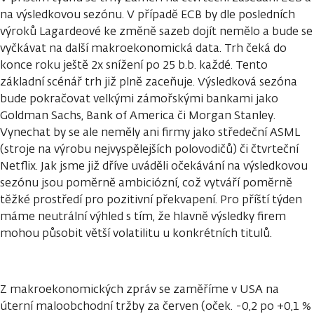
na výsledkovou sezónu. V případě ECB by dle posledních
výroků Lagardeové ke změně sazeb dojít nemělo a bude se
vyčkávat na další makroekonomická data. Trh čeká do
konce roku ještě 2x snížení po 25 b.b. každé. Tento
základní scénář trh již plně zaceňuje. Výsledková sezóna
bude pokračovat velkými zámořskými bankami jako
Goldman Sachs, Bank of America či Morgan Stanley.
Vynechat by se ale neměly ani firmy jako středeční ASML
(stroje na výrobu nejvyspělejších polovodičů) či čtvrteční
Netflix. Jak jsme již dříve uváděli očekávání na výsledkovou
sezónu jsou poměrně ambiciózní, což vytváří poměrně
těžké prostředí pro pozitivní překvapení. Pro příští týden
máme neutrální výhled s tím, že hlavně výsledky firem
mohou působit větší volatilitu u konkrétních titulů.
Z makroekonomických zpráv se zaměříme v USA na
úterní maloobchodní tržby za červen (oček. -0,2 po +0,1 %