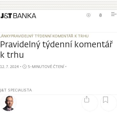
LÁNKY
PRAVIDELNÝ TÝDENNÍ KOMENTÁŘ K TRHU
LÁNKY
PRAVIDELNÝ TÝDENNÍ KOMENTÁŘ K TRHU
Pravidelný týdenní komentář
k trhu
12. 7. 2024
・
5-MINUTOVÉ ČTENÍ
・
J&T SPECIALISTA