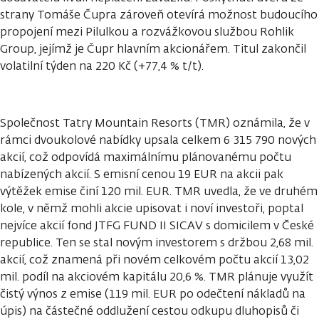
strany Tomáše Čupra zároveň otevírá možnost budoucího
propojení mezi Pilulkou a rozvážkovou službou Rohlik
Group, jejímž je Čupr hlavním akcionářem. Titul zakončil
volatilní týden na 220 Kč (+77,4 % t/t).
Společnost Tatry Mountain Resorts (TMR) oznámila, že v
rámci dvoukolové nabídky upsala celkem 6 315 790 nových
akcií, což odpovídá maximálnímu plánovanému počtu
nabízených akcií. S emisní cenou 19 EUR na akcii pak
výtěžek emise činí 120 mil. EUR. TMR uvedla, že ve druhém
kole, v němž mohli akcie upisovat i noví investoři, poptal
nejvíce akcií fond JTFG FUND II SICAV s domicilem v České
republice. Ten se stal novým investorem s držbou 2,68 mil.
akcií, což znamená při novém celkovém počtu akcií 13,02
mil. podíl na akciovém kapitálu 20,6 %. TMR plánuje využít
čistý výnos z emise (119 mil. EUR po odečtení nákladů na
úpis) na částečné oddlužení cestou odkupu dluhopisů či