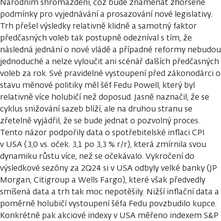
Národním shromáždění, což bude znamenat zhoršené
podmínky pro vyjednávání a prosazování nové legislativy.
Trh přešel výsledky relativně klidně a samotný faktor
předčasných voleb tak postupně odezníval s tím, že
následná jednání o nové vládě a případné reformy nebudou
jednoduché a nelze vyloučit ani scénář dalších předčasných
voleb za rok. Své pravidelné vystoupení před zákonodárci o
stavu měnové politiky měl šéf Fedu Powell, který byl
relativně více holubičí než doposud. Jasně naznačil, že se
cyklus snižování sazeb blíží, ale na druhou stranu se
zřetelně vyjádřil, že se bude jednat o pozvolný proces.
Tento názor podpořily data o spotřebitelské inflaci CPI
v USA (3,0 vs. oček. 3,1 po 3,3 % r/r), která zmírnila svou
dynamiku růstu více, než se očekávalo. Vykročení do
výsledkové sezóny za 2Q24 si v USA odbyly velké banky (JP
Morgan, Citigroup a Wells Fargo), které však předvedly
smíšená data a trh tak moc nepotěšily. Nižší inflační data a
poměrně holubičí vystoupení šéfa Fedu povzbudilo kupce.
Konkrétně pak akciové indexy v USA měřeno indexem S&P