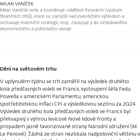
MILAN VANÍČEK
Milan Vaníček vede a koordinuje oddělení Research (výzkum
finančních trhů), které se zamýšlí nad investičním výhledem a
sestavuje investiční strategii, resp. zasazuje ji do očekávaného
ekonomického a politického vývoje.
Dění na světovém trhu
V uplynulém týdnu se trh zaměřil na výsledek druhého
kola předčasných voleb ve Francii, vystoupení šéfa Fedu
Powella v americkém Parlamentu, americkou
spotřebitelskou inflaci CPI a výsledkovou sezónu za 2Q24.
Výsledek druhého kola předčasných voleb ve Francii byl
překvapivý s výhrou levicové Nové lidové fronty a
propadem jasně favorizované strany Národní sdružení (M.
Le Penové). Žádná ze stran nezískala nadpoloviční většinu v