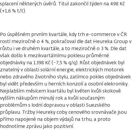
splacení některých úvěrů. Titul zakončil týden na 498 Kč
(+1,6 % t/t).
Po úspěšném prvním kvartále, kdy trh e-commerce v ČR
rostl meziročně o 4 %, pokračoval dle dat Heureka Group v
růstu i ve druhém kvartále, a to meziročně o 3 %. Dle dat
však došlo k mezikvartálnímu poklesu průměrné
objednávky na 1398 Kč (-7,5 % q/q). Růst objednávek byl
znatelný v oblasti solární energie, elektrických motorek
nebo zdravého životního stylu, zatímco pokles objednávek
byl vidět především u herních konzolí a osobní elekroniky.
Nejslabším měsícem kvartálu byl květen kvůli skokově
vyšším nákupům minulý rok a kvůli současným
problémům s lodní dopravou v oblasti Suezského
průplavu. Tržby Heureky coby cenového srovnávače jsou
přímo napojené na objem výdajů na trhu, a proto
hodnotíme zprávu jako pozitivní.