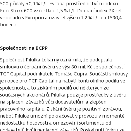
500 přidaly +0,9 % t/t. Evropa prostřednictvím indexu
EuroStoxx 600 vzrostla o 1,5 % t/t. Domácí index PX šel
v souladu s Evropou a uzavřel výše o 1,2 % t/t na 1590,4
bodech.
Společnosti na BCPP
Společnost Pilulka Lékárny oznámila, že podepsala
smlouvu o čerpání úvěru ve výši 80 mil. Kč se společností
TCF Capital podnikatele Tomáše Čupra. Součástí smlouvy
je i opce pro TCF Capital na nabytí kontrolního podílu ve
společnosti, a to získáním podílů od některých ze
současných akcionářů. Pilulka použije prostředky z úvěru
na splacení závazků vůči dodavatelům a zlepšení
pracovního kapitálu. Získání úvěru je pozitivní zprávou,
neboť Pilulce umožní pokračovat v provozu v momentě
nedostatku hotovosti a omezování sortimentu od
dodavatelů kvůli neplacení závazků. Poskytnutí úvěru ze