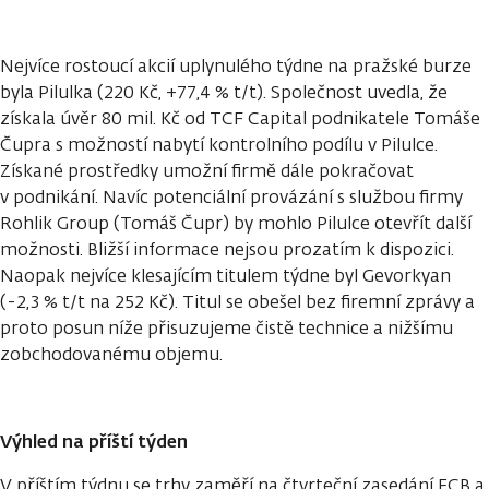
Nejvíce rostoucí akcií uplynulého týdne na pražské burze
byla Pilulka (220 Kč, +77,4 % t/t). Společnost uvedla, že
získala úvěr 80 mil. Kč od TCF Capital podnikatele Tomáše
Čupra s možností nabytí kontrolního podílu v Pilulce.
Získané prostředky umožní firmě dále pokračovat
v podnikání. Navíc potenciální provázání s službou firmy
Rohlik Group (Tomáš Čupr) by mohlo Pilulce otevřít další
možnosti. Bližší informace nejsou prozatím k dispozici.
Naopak nejvíce klesajícím titulem týdne byl Gevorkyan
(-2,3 % t/t na 252 Kč). Titul se obešel bez firemní zprávy a
proto posun níže přisuzujeme čistě technice a nižšímu
zobchodovanému objemu.
Výhled na příští týden
V příštím týdnu se trhy zaměří na čtvrteční zasedání ECB a