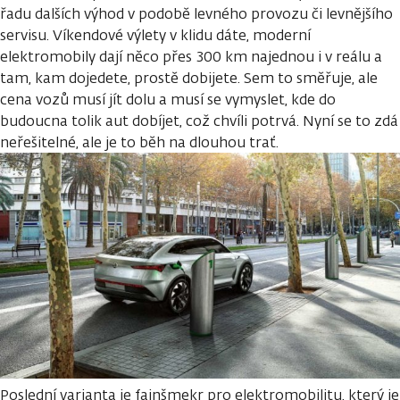
řadu dalších výhod v podobě levného provozu či levnějšího
servisu. Víkendové výlety v klidu dáte, moderní
elektromobily dají něco přes 300 km najednou i v reálu a
tam, kam dojedete, prostě dobijete. Sem to směřuje, ale
cena vozů musí jít dolu a musí se vymyslet, kde do
budoucna tolik aut dobíjet, což chvíli potrvá. Nyní se to zdá
neřešitelné, ale je to běh na dlouhou trať.
Poslední varianta je fajnšmekr pro elektromobilitu, který je