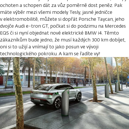
ochoten a schopen dát za vůz poměrně dost peněz. Pak
máte výběr mezi všemi modely Tesly, jasné jedničce
v elektromobilitě, můžete si dopřát Porsche Taycan, jeho
dvojče Audi e-tron GT, počkat si do podzimu na Mercedes
EQS či si nyní objednat nové elektrické BMW i4. Těmto
zákazníkům bude jedno, že musí každých 300 km dobíjet,
oni si to užijí a vnímají to jako posun ve vývoji
technologického pokroku. A kam se řadíte vy?