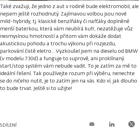
Také zvažuji, že jedno z aut v rodině bude elektromobil, ale
nejsem ještě rozhodnutý. Zajímavou volbou jsou nové
mild-hybridy, tj. klasické benzíňáky či nafťáky doplněné
menší baterkou, která vám neubírá kufr, nezatěžuje vůz
nesmyslnou hmotností a přitom vám dokáže dodat
akustickou pohodu a trochu výkonu při rozjezdu,
parkování čistě eletro… Vyzkoušel jsem na dieselu od BMW
(v modelu 730d) a funguje to suprově, ani proklínaný
start/stop systém vám nebude vadit. To je zatím za mě to
ideální řešení. Tak používejte rozum při výběru, nenechte
se do ničeho nutit, je to zatím jen na vás. Kdo ví, jak dlouho
to bude trvat. Ještě si to užijte!
SDÍLENÍ