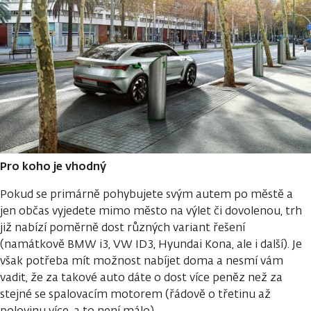
Pro koho je vhodný
Pokud se primárně pohybujete svým autem po městě a
jen občas vyjedete mimo město na výlet či dovolenou, trh
již nabízí poměrně dost různých variant řešení
(namátkově BMW i3, VW ID3, Hyundai Kona, ale i další). Je
však potřeba mít možnost nabíjet doma a nesmí vám
vadit, že za takové auto dáte o dost více peněz než za
stejné se spalovacím motorem (řádově o třetinu až
polovinu více, a to není málo).