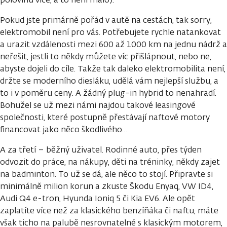
Pokud jste primárně pořád v autě na cestách, tak sorry,
elektromobil není pro vás. Potřebujete rychle natankovat
a urazit vzdálenosti mezi 600 až 1000 km na jednu nádrž a
neřešit, jestli to někdy můžete víc přišlápnout, nebo ne,
abyste dojeli do cíle. Takže tak daleko elektromobilita není,
držte se moderního diesláku, udělá vám nejlepší službu, a
to i v poměru ceny. A žádný plug-in hybrid to nenahradí.
Bohužel se už mezi námi najdou takové leasingové
společnosti, které postupně přestávají naftové motory
financovat jako něco škodlivého…
A za třetí – běžný uživatel. Rodinné auto, přes týden
odvozit do práce, na nákupy, děti na tréninky, někdy zajet
na badminton. To už se dá, ale něco to stojí. Připravte si
minimálně milion korun a zkuste Škodu Enyaq, VW ID4,
Audi Q4 e-tron, Hyunda Ioniq 5 či Kia EV6. Ale opět
zaplatíte více než za klasického benzíňáka či naftu, máte
však ticho na palubě nesrovnatelné s klasickým motorem,