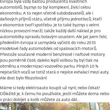
Evropa byla vždy baštou producentů kvalitních
automobilů, byznys to byl komplexní, živící celou
ekonomiku. A to nejen včetně subdodavatelů, ale i
daňových příjmů státu, včetně příjmu jednotlivců, kteří
v ekonomice tvoří spotřebu. Je to také byznys s velmi
nízkou provozní marží, takže každý další náklad je pro
automobilky opravdu bolavým soustem. Ale jak jsem řekl,
především Evropa si usmyslela vyčistit do roku 2035
modelové řady automobilek od spalovacích motorů.
Přestože současné moderní benzínové i naftové motory
jsou poměrně čisté, daleko lepší volbou by byl tlak na
obměnu a modernizaci vozového parku. Plných 10 %
nejstarších vozů se totiž stará o nejvíce exhalací mezi auty.
Ale dost bylo filozofování.
Máme si tedy elektroauto koupit už nyní, nebo čekat?
Důležité je, k čemu ho používáte, jestli můžete doma nebo
v práci dobíjet a kolik můžete za auto dát…