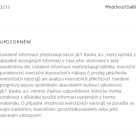
1
/
32
Předchozí
/
Další
UPOZORNĚNÍ
Uvedené informace představují názor J&T Banka, a.s., který vychází z
aktuálně dostupných informací v čase jeho zhotovení k výše
uvedenému dni. Uvedené informace nepředstavují nabídku, investiční
poradenství, investiční doporučení k nákupu či prodeji jakýchkoliv
investičních nástrojů ani analýzu investičních příležitostí. Uvedené
prognózy nejsou spolehlivým ukazatelem budoucí výkonnosti.
J&T Banka, a.s., nenese žádnou odpovědnost, která by mohla
vzniknout v důsledku použití informací uvedených v tomto
materiálu. O případné vhodnosti investičních nástrojů se poraďte se
svým bankéřem, investičním zprostředkovatelem nebo jeho
vázaným zástupcem.