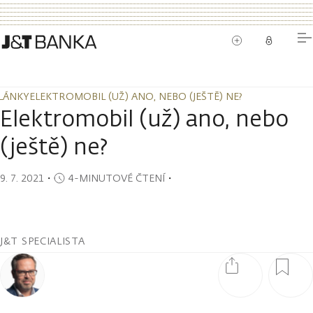
LÁNKY
ELEKTROMOBIL (UŽ) ANO, NEBO (JEŠTĚ) NE?
LÁNKY
ELEKTROMOBIL (UŽ) ANO, NEBO (JEŠTĚ) NE?
Elektromobil (už) ano, nebo
(ještě) ne?
9. 7. 2021
・
4-MINUTOVÉ ČTENÍ
・
J&T SPECIALISTA