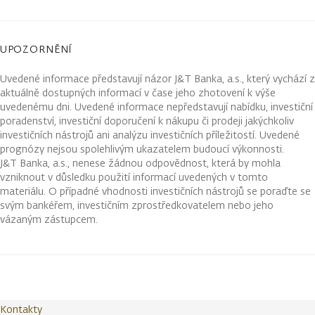
UPOZORNĚNÍ
Uvedené informace představují názor J&T Banka, a.s., který vychází z
aktuálně dostupných informací v čase jeho zhotovení k výše
uvedenému dni. Uvedené informace nepředstavují nabídku, investiční
poradenství, investiční doporučení k nákupu či prodeji jakýchkoliv
investičních nástrojů ani analýzu investičních příležitostí. Uvedené
prognózy nejsou spolehlivým ukazatelem budoucí výkonnosti.
J&T Banka, a.s., nenese žádnou odpovědnost, která by mohla
vzniknout v důsledku použití informací uvedených v tomto
materiálu. O případné vhodnosti investičních nástrojů se poraďte se
svým bankéřem, investičním zprostředkovatelem nebo jeho
vázaným zástupcem.
Kontakty