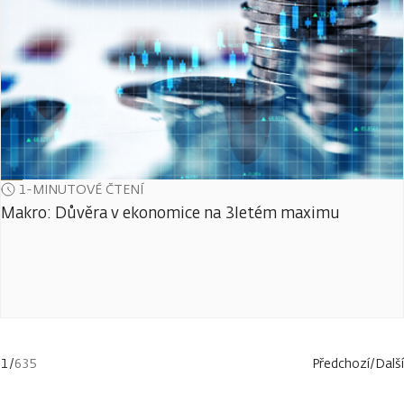
1-MINUTOVÉ ČTENÍ
Makro: Důvěra v ekonomice na 3letém maximu
1
/
635
Předchozí
/
Další