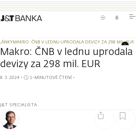
LÁNKY
MAKRO: ČNB V LEDNU UPRODALA DEVIZY ZA 298 MIL. EUR
LÁNKY
MAKRO: ČNB V LEDNU UPRODALA DEVIZY ZA 298 MIL. EUR
Makro: ČNB v lednu uprodala
devizy za 298 mil. EUR
8. 3. 2024
・
1-MINUTOVÉ ČTENÍ
・
J&T SPECIALISTA