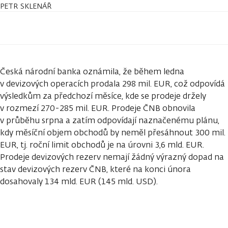
PETR SKLENÁŘ
Česká národní banka oznámila, že během ledna
v devizových operacích prodala 298 mil. EUR, což odpovídá
výsledkům za předchozí měsíce, kde se prodeje držely
v rozmezí 270-285 mil. EUR. Prodeje ČNB obnovila
v průběhu srpna a zatím odpovídají naznačenému plánu,
kdy měsíční objem obchodů by neměl přesáhnout 300 mil.
EUR, tj. roční limit obchodů je na úrovni 3,6 mld. EUR.
Prodeje devizových rezerv nemají žádný výrazný dopad na
stav devizových rezerv ČNB, které na konci února
dosahovaly 134 mld. EUR (145 mld. USD).