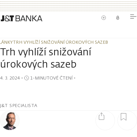
LÁNKY
TRH VYHLÍŽÍ SNIŽOVÁNÍ ÚROKOVÝCH SAZEB
LÁNKY
TRH VYHLÍŽÍ SNIŽOVÁNÍ ÚROKOVÝCH SAZEB
Trh vyhlíží snižování
úrokových sazeb
4. 3. 2024
・
1-MINUTOVÉ ČTENÍ
・
J&T SPECIALISTA