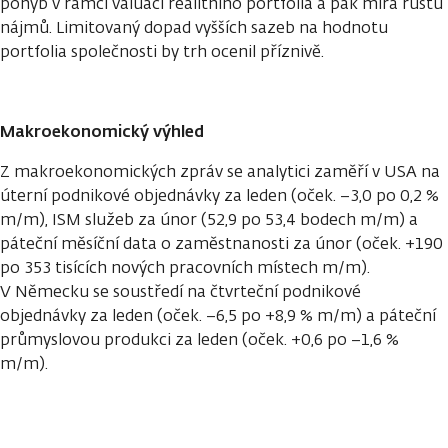
pohyb v rámci valuací realitního portfolia a pak míra růstu
nájmů. Limitovaný dopad vyšších sazeb na hodnotu
portfolia společnosti by trh ocenil příznivě.
Makroekonomický výhled
Z makroekonomických zpráv se analytici zaměří v USA na
úterní podnikové objednávky za leden (oček. −3,0 po 0,2 %
m/m), ISM služeb za únor (52,9 po 53,4 bodech m/m) a
páteční měsíční data o zaměstnanosti za únor (oček. +190
po 353 tisících nových pracovních místech m/m).
V Německu se soustředí na čtvrteční podnikové
objednávky za leden (oček. −6,5 po +8,9 % m/m) a páteční
průmyslovou produkci za leden (oček. +0,6 po −1,6 %
m/m).