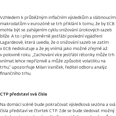
Vzhledem k průběžným inflačním výsledkům a slábnoucím
makrodatům v eurozóně se trh přiklání k tomu, že by ECB
mohla být se zahájením cyklu snižování úrokových sazeb
blíže. A to i přes poměrně jestřábí poslední vyjádření
Lagardeové, která uvedla, že o snižování sazeb se zatím
v ECB nediskutuje a že jej vnímá jako možné zřejmě až
v polovině roku. „Zachování více jestřábí rétoriky může trh
vnímat lehce nepříznivě a může způsobit volatilitu na
trhu,“ upozorňuje Milan Vaníček, ředitel odboru analýz
finančního trhu.
CTP představí svá čísla
Na domácí scéně bude pokračovat výsledková sezóna a svá
čísla představí ve čtvrtek CTP. Zde se bude sledovat možný