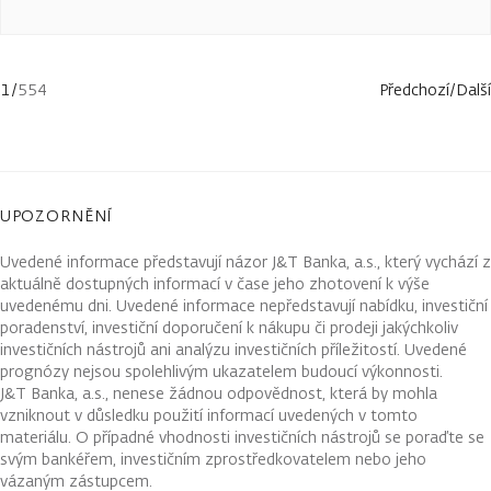
1
/
554
Předchozí
/
Další
UPOZORNĚNÍ
Uvedené informace představují názor J&T Banka, a.s., který vychází z
aktuálně dostupných informací v čase jeho zhotovení k výše
uvedenému dni. Uvedené informace nepředstavují nabídku, investiční
poradenství, investiční doporučení k nákupu či prodeji jakýchkoliv
investičních nástrojů ani analýzu investičních příležitostí. Uvedené
prognózy nejsou spolehlivým ukazatelem budoucí výkonnosti.
J&T Banka, a.s., nenese žádnou odpovědnost, která by mohla
vzniknout v důsledku použití informací uvedených v tomto
materiálu. O případné vhodnosti investičních nástrojů se poraďte se
svým bankéřem, investičním zprostředkovatelem nebo jeho
vázaným zástupcem.