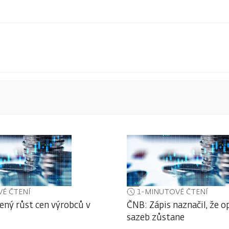
É ČTENÍ
1-MINUTOVÉ ČTENÍ
ený růst cen výrobců v
ČNB: Zápis naznačil, že o
sazeb zůstane