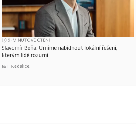
9-MINUTOVÉ ČTENÍ
Slavomír Beňa: Umíme nabídnout lokální řešení,
kterým lidé rozumí
J&T Redakce
,