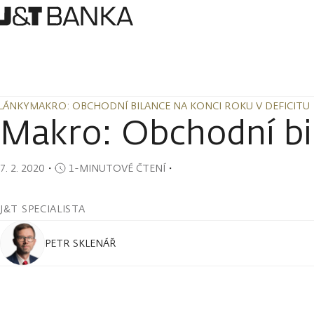
LÁNKY
MAKRO: OBCHODNÍ BILANCE NA KONCI ROKU V DEFICITU
LÁNKY
MAKRO: OBCHODNÍ BILANCE NA KONCI ROKU V DEFICITU
Makro: Obchodní bil
7. 2. 2020
・
1-MINUTOVÉ ČTENÍ
・
J&T SPECIALISTA
PETR SKLENÁŘ