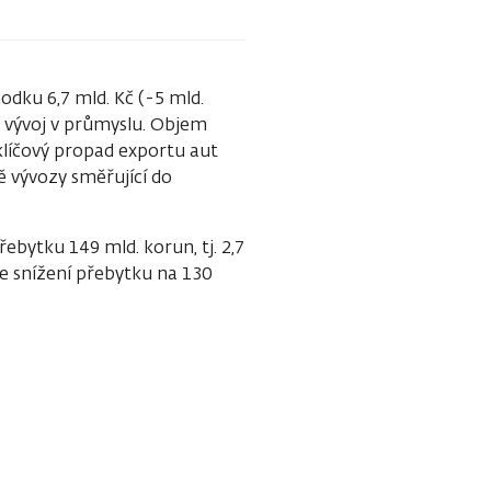
odku 6,7 mld. Kč (-5 mld.
o vývoj v průmyslu. Objem
 klíčový propad exportu aut
ě vývozy směřující do
ebytku 149 mld. korun, tj. 2,7
me snížení přebytku na 130