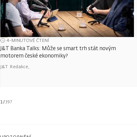
4-MINUTOVÉ ČTENÍ
J&T Banka Talks: Může se smart trh stát novým
motorem české ekonomiky?
J&T Redakce
,
1
/
397
UPOZORNĚNÍ