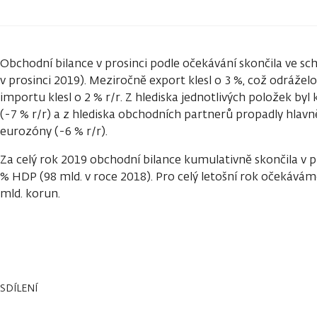
Obchodní bilance v prosinci podle očekávání skončila ve sch
v prosinci 2019). Meziročně export klesl o 3 %, což odrážel
importu klesl o 2 % r/r. Z hlediska jednotlivých položek byl
(-7 % r/r) a z hlediska obchodních partnerů propadly hlavn
eurozóny (-6 % r/r).
Za celý rok 2019 obchodní bilance kumulativně skončila v př
% HDP (98 mld. v roce 2018). Pro celý letošní rok očekává
mld. korun.
SDÍLENÍ