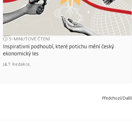
5-MINUTOVÉ ČTENÍ
Inspirativní podhoubí, které potichu mění český
ekonomický les
J&T Redakce
,
Předchozí
/
Další