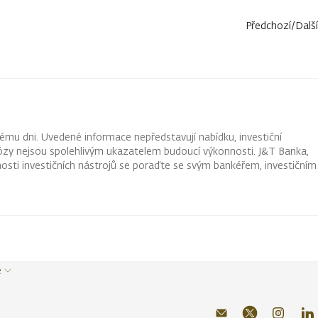
Předchozí
/
Další
ému dni. Uvedené informace nepředstavují nabídku, investiční
ognózy nejsou spolehlivým ukazatelem budoucí výkonnosti. J&T Banka,
osti investičních nástrojů se poraďte se svým bankéřem, investičním
e