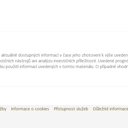
z aktuálně dostupných informací v čase jeho zhotovení k výše uveden
vestičních nástrojů ani analýzu investičních příležitostí. Uvedené pr
ku použití informací uvedených v tomto materiálu. O případné vhodn
užby
Informace o cookies
Přístupnost služeb
Důležité informac