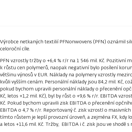
Výrobce netkaných textilií PFNonwovens (PFN) oznámil siln
celoroční cíle.
PFN vzrostly tržby o +6,4 % r/r na 1 546 mil. Kč. Pozitivní 
k růstu cen polymerů, naopak negativní bylo posílení kor
většinu výnosů v EUR. Náklady na polymery vzrostly meziroč
kvůli vyšším cenám. Personální náklady jsou 84,2 mil. Kč, co
pokud bychom upravili personální náklady o přecenění opč
Kč, letos +1,2 mil. Kč), byl by růst o +9,6 % r/r. EBITDA vzros
Kč. Pokud bychom upravili zisk EBITDA o přecenění opčníh
EBITDA o 4,7 % r/r. Reportovaný č. zisk vzrostl o masivních 
tímto růstem je lepší provozní úroveň, a zejména FX, kdy l
a letos +11,6 mil. Kč. Tržby, EBITDA i č. zisk jsou ve shodě 