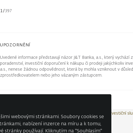
1
/
397
UPOZORNĚNÍ
Uvedené informace představují názor J&T Banka, a.s., který vychází 
poradenství, investiční doporučení k nákupu či prodeji jakýchkoliv in
a.s., nenese žádnou odpovědnost, která by mohla vzniknout v důsled
zprostředkovatelem nebo jeho vázaným zástupcem.
Kontakty
Wealth Report
Ochrana osobních údajů
Investiční sl
našimi webovými stránkami. Soubory cookies se
 stránkami, nabízení inzerce na míru a k tomu,
é stránky používají. Kliknutím na "Souhlasím"
© J&T BANKA, a.s. 2026