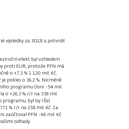
é výsledky za 3Q18 a potvrdil
meziroční efekt byl vzhledem
uny proti EUR, protože PFN má
ně o +7,3 % 1 120 mil. Kč,
ž je pokles o 36,2 %. Nicméně
ního programu (loni -54 mil.
tla o +26,3 % r/r na 338 mil.
o programu, byl by růst
771 % r/r na 158 mil. Kč. Za
oni zaúčtoval PFN -66 mil. Kč
s našimi odhady.