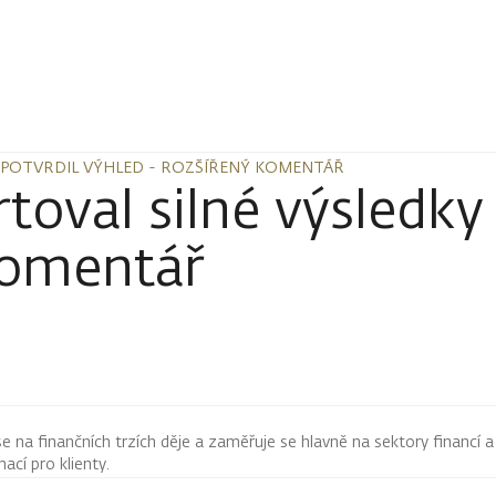
 POTVRDIL VÝHLED - ROZŠÍŘENÝ KOMENTÁŘ
 POTVRDIL VÝHLED - ROZŠÍŘENÝ KOMENTÁŘ
val silné výsledky 
komentář
 se na finančních trzích děje a zaměřuje se hlavně na sektory financí a
mací pro klienty.