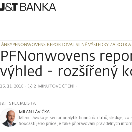
LÁNKY
PFNONWOVENS REPORTOVAL SILNÉ VÝSLEDKY ZA 3Q18 A
LÁNKY
PFNONWOVENS REPORTOVAL SILNÉ VÝSLEDKY ZA 3Q18 A
PFNonwovens reporto
výhled - rozšířený 
15. 11. 2018
・
2-MINUTOVÉ ČTENÍ
・
J&T SPECIALISTA
MILAN LÁVIČKA
Milan Lávička je senior analytik finančních trhů, sleduje, co
Součástí jeho práce je také připravování pravidelných infor