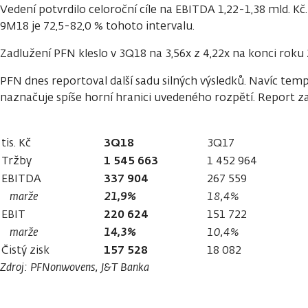
Vedení potvrdilo celoroční cíle na EBITDA 1,22-1,38 mld. 
9M18 je 72,5-82,0 % tohoto intervalu.
Zadlužení PFN kleslo v 3Q18 na 3,56x z 4,22x na konci roku
PFN dnes reportoval další sadu silných výsledků. Navíc temp
naznačuje spíše horní hranici uvedeného rozpětí. Report 
3Q18
tis. Kč
3Q17
1 545 663
Tržby
1 452 964
337 904
EBITDA
267 559
marže
21,9%
18,4%
220 624
EBIT
151 722
marže
14,3%
10,4%
157 528
Čistý zisk
18 082
Zdroj: PFNonwovens,
J&T Banka