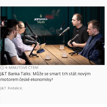
4-MINUTOVÉ ČTENÍ
J&T Banka Talks: Může se smart trh stát novým
motorem české ekonomiky?
J&T Redakce
,