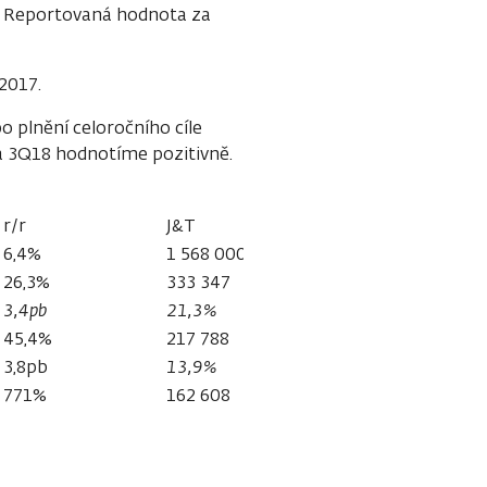
Kč. Reportovaná hodnota za
 2017.
o plnění celoročního cíle
za 3Q18 hodnotíme pozitivně.
r/r
J&T
rozdíl
6,4%
1 568 000
-1,4%
26,3%
333 347
1,4%
3,4pb
21,3%
0,6pb
45,4%
217 788
1,3%
3,8pb
13,9%
0,4pb
771%
162 608
-3,1%