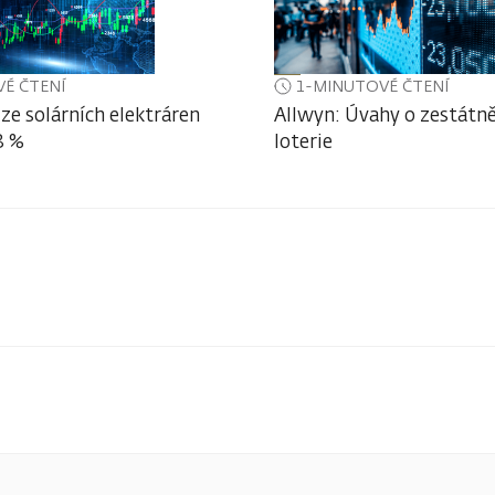
É ČTENÍ
1-MINUTOVÉ ČTENÍ
ze solárních elektráren
Allwyn: Úvahy o zestátně
3 %
loterie