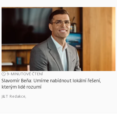
9-MINUTOVÉ ČTENÍ
Slavomír Beňa: Umíme nabídnout lokální řešení,
kterým lidé rozumí
J&T Redakce
,