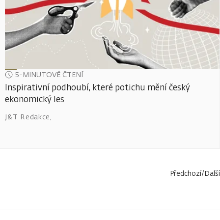
5-MINUTOVÉ ČTENÍ
Inspirativní podhoubí, které potichu mění český
ekonomický les
J&T Redakce
,
Předchozí
/
Další