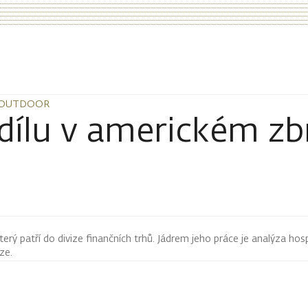
A OUTDOOR
A OUTDOOR
odílu v americkém zb
terý patří do divize finančních trhů. Jádrem jeho práce je analýza hos
rze.