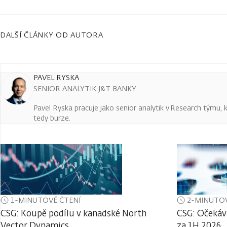
DALŠÍ ČLÁNKY OD AUTORA
PAVEL RYSKA
SENIOR ANALYTIK J&T BANKY
Pavel Ryska pracuje jako senior analytik v Research týmu, k
tedy burze.
1-MINUTOVÉ ČTENÍ
2-MINUTOV
CSG: Koupě podílu v kanadské North
CSG: Očekáv
Vector Dynamics
za 1H 2026