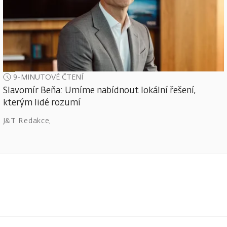
9-MINUTOVÉ ČTENÍ
Slavomír Beňa: Umíme nabídnout lokální řešení,
kterým lidé rozumí
J&T Redakce
,