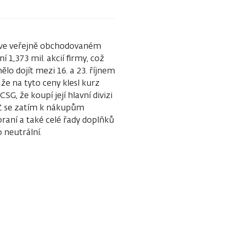
íl ve veřejně obchodovaném
 1,373 mil. akcií firmy, což
lo dojít mezi 16. a 23. říjnem
že na tyto ceny klesl kurz
G, že koupí její hlavní divizi
CZ se zatím k nákupům
raní a také celé řady doplňků
 neutrální.