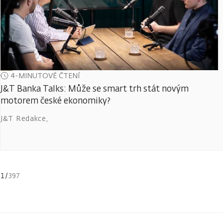
4-MINUTOVÉ ČTENÍ
J&T Banka Talks: Může se smart trh stát novým
motorem české ekonomiky?
J&T Redakce
,
1
/
397