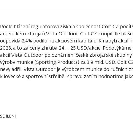
Podle hlášení regulátorovi získala společnost Colt CZ pod
americkém zbrojaři Vista Outdoor. Colt CZ koupil dle hlášení
odpovídá 2,4% podílu na akciovém kapitálu. K nabytí akcií mě
2023, a to za ceny zhruba 24 – 25 USD/akcie. Podotýkáme, 
akcií Vista Outdoor po oznámení české zbrojařské skupiny CS
výroby munice (Sporting Products) za 1,9 mld. USD. Colt 
nevyjádřil. Vista Outdoor je výrobcem munice do ručních zb
k lovecké a sportovní střelbě. Zprávu zatím hodnotíme jako
SDÍLENÍ