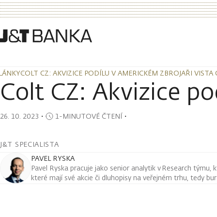
LÁNKY
COLT CZ: AKVIZICE PODÍLU V AMERICKÉM ZBROJAŘI VIST
LÁNKY
COLT CZ: AKVIZICE PODÍLU V AMERICKÉM ZBROJAŘI VIST
Colt CZ: Akvizice p
26. 10. 2023
・
1-MINUTOVÉ ČTENÍ
・
J&T SPECIALISTA
PAVEL RYSKA
Pavel Ryska pracuje jako senior analytik v Research týmu, k
které mají své akcie či dluhopisy na veřejném trhu, tedy bu