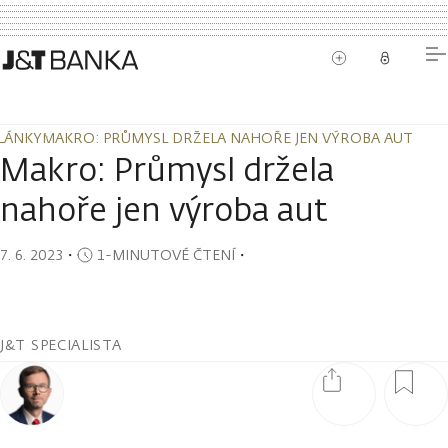
LÁNKY
MAKRO: PRŮMYSL DRŽELA NAHOŘE JEN VÝROBA AUT
LÁNKY
MAKRO: PRŮMYSL DRŽELA NAHOŘE JEN VÝROBA AUT
Makro: Průmysl držela
nahoře jen výroba aut
7. 6. 2023
・
1-MINUTOVÉ ČTENÍ
・
J&T SPECIALISTA