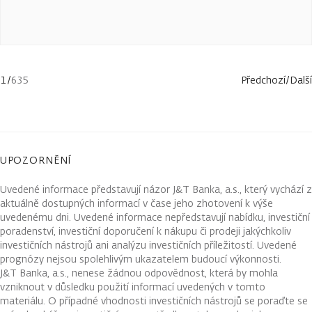
1
/
635
Předchozí
/
Další
UPOZORNĚNÍ
Uvedené informace představují názor J&T Banka, a.s., který vychází z
aktuálně dostupných informací v čase jeho zhotovení k výše
uvedenému dni. Uvedené informace nepředstavují nabídku, investiční
poradenství, investiční doporučení k nákupu či prodeji jakýchkoliv
investičních nástrojů ani analýzu investičních příležitostí. Uvedené
prognózy nejsou spolehlivým ukazatelem budoucí výkonnosti.
J&T Banka, a.s., nenese žádnou odpovědnost, která by mohla
vzniknout v důsledku použití informací uvedených v tomto
materiálu. O případné vhodnosti investičních nástrojů se poraďte se