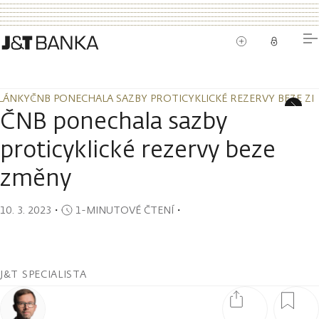
LÁNKY
ČNB PONECHALA SAZBY PROTICYKLICKÉ REZERVY BEZE Z
LÁNKY
ČNB PONECHALA SAZBY PROTICYKLICKÉ REZERVY BEZE Z
ČNB ponechala sazby
proticyklické rezervy beze
změny
10. 3. 2023
・
1-MINUTOVÉ ČTENÍ
・
J&T SPECIALISTA