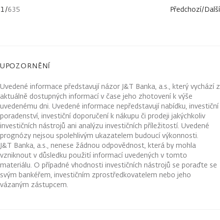
1
/
635
Předchozí
/
Další
UPOZORNĚNÍ
Uvedené informace představují názor J&T Banka, a.s., který vychází z
aktuálně dostupných informací v čase jeho zhotovení k výše
uvedenému dni. Uvedené informace nepředstavují nabídku, investiční
poradenství, investiční doporučení k nákupu či prodeji jakýchkoliv
investičních nástrojů ani analýzu investičních příležitostí. Uvedené
prognózy nejsou spolehlivým ukazatelem budoucí výkonnosti.
J&T Banka, a.s., nenese žádnou odpovědnost, která by mohla
vzniknout v důsledku použití informací uvedených v tomto
materiálu. O případné vhodnosti investičních nástrojů se poraďte se
svým bankéřem, investičním zprostředkovatelem nebo jeho
vázaným zástupcem.