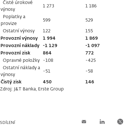
Čisté úrokové
1 273
1 186
výnosy
Poplatky a
599
529
provize
Ostatní výnosy
122
155
Provozní výnosy
1 994
1 869
Provozní náklady
-1 129
-1 097
Provozní zisk
864
772
Opravné položky
-108
-425
Ostatní náklady a
-51
-58
výnosy
Čistý zisk
450
146
Zdroj: J&T Banka, Erste Group
SDÍLENÍ