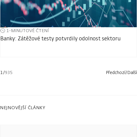
1-MINUTOVÉ ČTENÍ
Banky: Zátěžové testy potvrdily odolnost sektoru
1
/
935
Předchozí
/
Další
NEJNOVĚJŠÍ ČLÁNKY