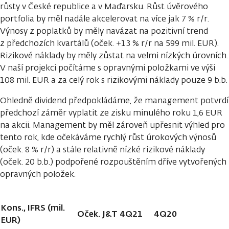
růsty v České republice a v Maďarsku. Růst úvěrového
portfolia by měl nadále akcelerovat na více jak 7 % r/r.
Výnosy z poplatků by měly navázat na pozitivní trend
z předchozích kvartálů (oček. +13 % r/r na 599 mil. EUR).
Rizikové náklady by měly zůstat na velmi nízkých úrovních.
V naší projekci počítáme s opravnými položkami ve výši
108 mil. EUR a za celý rok s rizikovými náklady pouze 9 b.b.
Ohledně dividend předpokládáme, že management potvrdí
předchozí záměr vyplatit ze zisku minulého roku 1,6 EUR
na akcii. Management by měl zároveň upřesnit výhled pro
tento rok, kde očekáváme rychlý růst úrokových výnosů
(oček. 8 % r/r) a stále relativně nízké rizikové náklady
(oček. 20 b.b.) podpořené rozpouštěním dříve vytvořených
opravných položek.
Kons., IFRS (mil.
Oček. J&T 4Q21
4Q20
EUR)