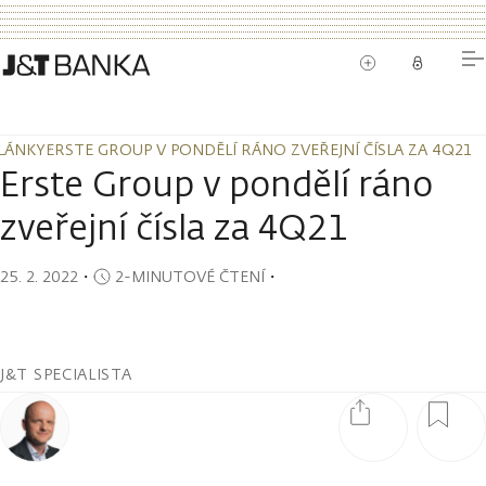
LÁNKY
ERSTE GROUP V PONDĚLÍ RÁNO ZVEŘEJNÍ ČÍSLA ZA 4Q21
LÁNKY
ERSTE GROUP V PONDĚLÍ RÁNO ZVEŘEJNÍ ČÍSLA ZA 4Q21
Erste Group v pondělí ráno
zveřejní čísla za 4Q21
25. 2. 2022
・
2-MINUTOVÉ ČTENÍ
・
J&T SPECIALISTA