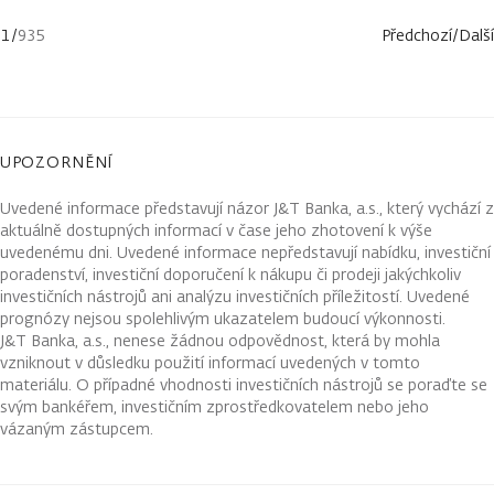
1
/
935
Předchozí
/
Další
UPOZORNĚNÍ
Uvedené informace představují názor J&T Banka, a.s., který vychází z
aktuálně dostupných informací v čase jeho zhotovení k výše
uvedenému dni. Uvedené informace nepředstavují nabídku, investiční
poradenství, investiční doporučení k nákupu či prodeji jakýchkoliv
investičních nástrojů ani analýzu investičních příležitostí. Uvedené
prognózy nejsou spolehlivým ukazatelem budoucí výkonnosti.
J&T Banka, a.s., nenese žádnou odpovědnost, která by mohla
vzniknout v důsledku použití informací uvedených v tomto
materiálu. O případné vhodnosti investičních nástrojů se poraďte se
svým bankéřem, investičním zprostředkovatelem nebo jeho
vázaným zástupcem.