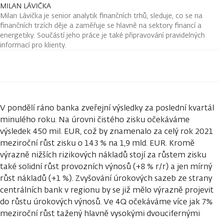
MILAN LÁVIČKA
Milan Lávička je senior analytik finančních trhů, sleduje, co se na
finančních trzích děje a zaměřuje se hlavně na sektory financí a
energetiky. Součástí jeho práce je také připravování pravidelných
informací pro klienty.
V pondělí ráno banka zveřejní výsledky za poslední kvartál
minulého roku. Na úrovni čistého zisku očekáváme
výsledek 450 mil. EUR, což by znamenalo za celý rok 2021
meziroční růst zisku o 143 % na 1,9 mld. EUR. Kromě
výrazně nižších rizikových nákladů stojí za růstem zisku
také solidní růst provozních výnosů (+8 % r/r) a jen mírný
růst nákladů (+1 %). Zvyšování úrokových sazeb ze strany
centrálních bank v regionu by se již mělo výrazně projevit
do růstu úrokových výnosů. Ve 4Q očekáváme více jak 7%
meziroční růst tažený hlavně vysokými dvoucifernými