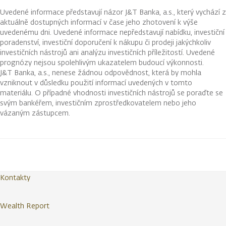
Uvedené informace představují názor J&T Banka, a.s., který vychází z
aktuálně dostupných informací v čase jeho zhotovení k výše
uvedenému dni. Uvedené informace nepředstavují nabídku, investiční
poradenství, investiční doporučení k nákupu či prodeji jakýchkoliv
investičních nástrojů ani analýzu investičních příležitostí. Uvedené
prognózy nejsou spolehlivým ukazatelem budoucí výkonnosti.
J&T Banka, a.s., nenese žádnou odpovědnost, která by mohla
vzniknout v důsledku použití informací uvedených v tomto
materiálu. O případné vhodnosti investičních nástrojů se poraďte se
svým bankéřem, investičním zprostředkovatelem nebo jeho
vázaným zástupcem.
Kontakty
Wealth Report