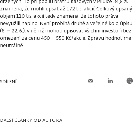
držených. To při podílu bratrů Kasových v Pilulce 34,8 %
znamená, že mohli upsat až 172 tis. akcií. Celkový upsaný
objem 110 tis. akcií tedy znamená, že tohoto práva
nevyužili naplno. Nyní probíhá druhé a veřejné kolo úpisu
(8. – 22. 6.), v němž mohou upisovat všichni investoři bez
omezení za cenu 450 – 550 Kč/akcie. Zprávu hodnotíme
neutrálně.
SDÍLENÍ
DALŠÍ ČLÁNKY OD AUTORA