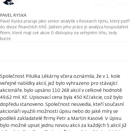
PAVEL RYSKA
Pavel Ryska pracuje jako senior analytik v Research týmu, který patří
do divize finančních trhů. Jádrem jeho práce je analýza hospodaření
firem, které mají své akcie či dluhopisy na veřejném trhu, tedy
burze.
Společnost Pilulka Lékárny včera oznámila, že v 1. kole
veřejné nabídky akcií, jež bylo vyhrazeno pro stávající
akcionáře, bylo upsáno 110 268 akcií v celkové hodnotě
49,62 mil. Kč. Upisovací cena byla 450 Kč/akcie, což bylo
dopředu stanoveno. Společnost neuvedla, kteří současní
akcionáři využili možnosti úpisu nebo do jaké míry se
podíleli zakladatelé firmy Petr a Martin Kasové. V úpisu
bylo možné upsat jednu novou akcii za každých 5 akcií již