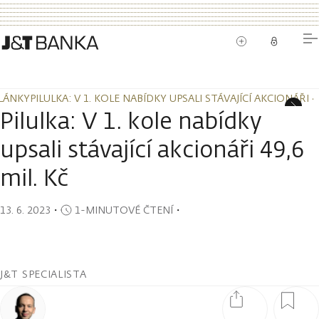
LÁNKY
PILULKA: V 1. KOLE NABÍDKY UPSALI STÁVAJÍCÍ AKCIONÁŘI 49
LÁNKY
PILULKA: V 1. KOLE NABÍDKY UPSALI STÁVAJÍCÍ AKCIONÁŘI 49
Pilulka: V 1. kole nabídky
upsali stávající akcionáři 49,6
mil. Kč
13. 6. 2023
・
1-MINUTOVÉ ČTENÍ
・
J&T SPECIALISTA