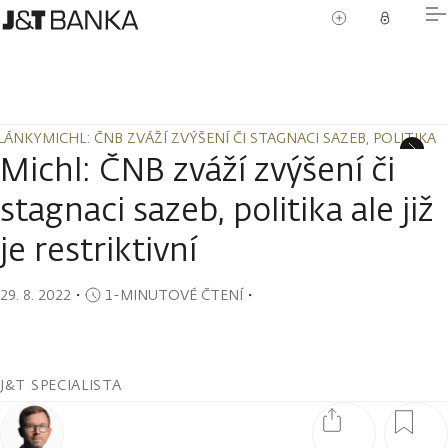
LÁNKY
MICHL: ČNB ZVÁŽÍ ZVÝŠENÍ ČI STAGNACI SAZEB, POLITIKA AL
LÁNKY
MICHL: ČNB ZVÁŽÍ ZVÝŠENÍ ČI STAGNACI SAZEB, POLITIKA AL
Michl: ČNB zváží zvýšení či
stagnaci sazeb, politika ale již
je restriktivní
29. 8. 2022
・
1-MINUTOVÉ ČTENÍ
・
J&T SPECIALISTA