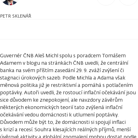
PETR SKLENÁŘ
Guvernér ČNB Aleš Michl spolu s poradcem Tomášem
Adamem v blogu na stránkách ČNB uvedli, že centrální
banka na svém příštím zasedání 29. 9. zváží zvýšení či
stagnaci úrokových sazeb. Podle Michla a Adama však
měnová politika již je restriktivní a pomáhá s potlačením
poptávky. Autoři uvedli, že rostoucí inflační očekávání jsou
sice důvodem ke znepokojení, ale navzdory závěrům
některých ekonomických teorií tato zvýšená inflační
očekávání vedou domácnosti k utlumení poptávky.
Důvodem může být to, že domácnosti si spojují inflaci
s krizí a recesí. Souhra klesajících reálných příjmů, menší
úvěrové aktivity a globální zpomalení mohou dostat podle