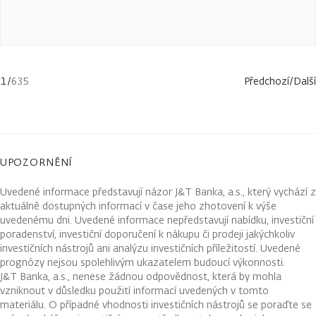
1
/
635
Předchozí
/
Další
UPOZORNĚNÍ
Uvedené informace představují názor J&T Banka, a.s., který vychází z
aktuálně dostupných informací v čase jeho zhotovení k výše
uvedenému dni. Uvedené informace nepředstavují nabídku, investiční
poradenství, investiční doporučení k nákupu či prodeji jakýchkoliv
investičních nástrojů ani analýzu investičních příležitostí. Uvedené
prognózy nejsou spolehlivým ukazatelem budoucí výkonnosti.
J&T Banka, a.s., nenese žádnou odpovědnost, která by mohla
vzniknout v důsledku použití informací uvedených v tomto
materiálu. O případné vhodnosti investičních nástrojů se poraďte se