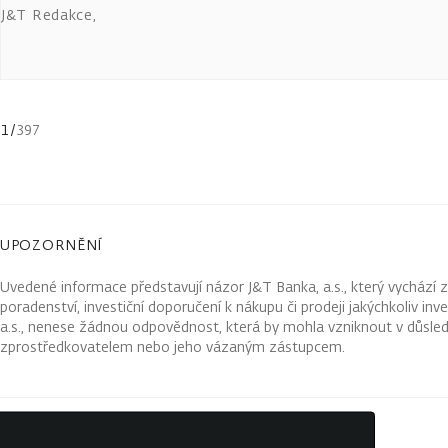
J&T Redakce
,
1
/
397
UPOZORNĚNÍ
Uvedené informace představují názor J&T Banka, a.s., který vychází 
poradenství, investiční doporučení k nákupu či prodeji jakýchkoliv in
a.s., nenese žádnou odpovědnost, která by mohla vzniknout v důsled
zprostředkovatelem nebo jeho vázaným zástupcem.