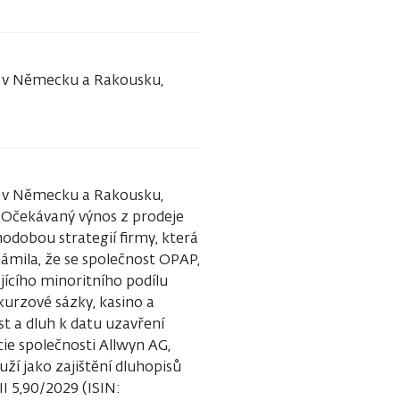
in v Německu a Rakousku,
in v Německu a Rakousku,
. Očekávaný výnos z prodeje
hodobou strategií firmy, která
námila, že se společnost OPAP,
ajícího minoritního podílu
kurzové sázky, kasino a
st a dluh k datu uzavření
ie společnosti Allwyn AG,
uží jako zajištění dluhopisů
 5,90/2029 (ISIN: