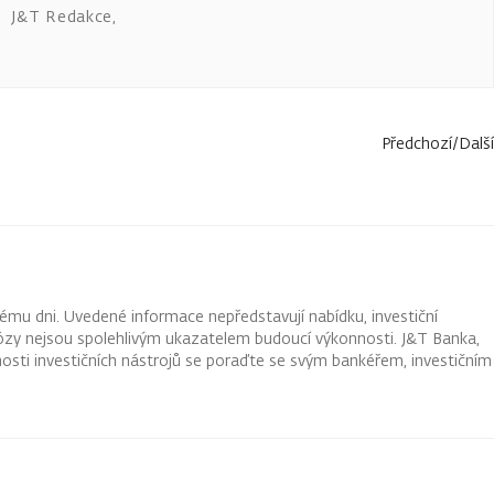
J&T Redakce
,
Předchozí
/
Další
ému dni. Uvedené informace nepředstavují nabídku, investiční
ognózy nejsou spolehlivým ukazatelem budoucí výkonnosti. J&T Banka,
osti investičních nástrojů se poraďte se svým bankéřem, investičním