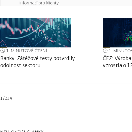
informací pro klienty.
1-MINUTOVÉ ČTENÍ
1-MINUTOV
Banky: Zátěžové testy potvrdily
ČEZ: Výroba 
odolnost sektoru
vzrostla o 1
1
/
234
NEJNOVĚJŠÍ ČLÁNKY