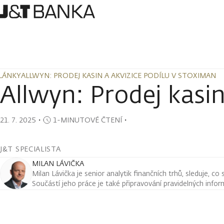
LÁNKY
ALLWYN: PRODEJ KASIN A AKVIZICE PODÍLU V STOXIMAN
LÁNKY
ALLWYN: PRODEJ KASIN A AKVIZICE PODÍLU V STOXIMAN
Allwyn: Prodej kasin
21. 7. 2025
・
1-MINUTOVÉ ČTENÍ
・
J&T SPECIALISTA
MILAN LÁVIČKA
Milan Lávička je senior analytik finančních trhů, sleduje, co
Součástí jeho práce je také připravování pravidelných infor