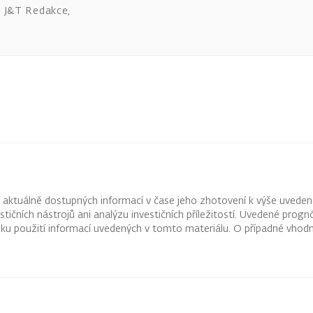
J&T Redakce
,
z aktuálně dostupných informací v čase jeho zhotovení k výše uveden
vestičních nástrojů ani analýzu investičních příležitostí. Uvedené pr
ku použití informací uvedených v tomto materiálu. O případné vhodn