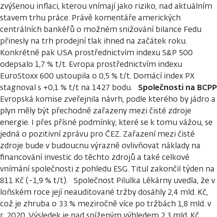
zvýšenou inflaci, kterou vnímají jako riziko, nad aktuálním
stavem trhu práce. Právě komentáře amerických
centrálních bankéřů o možném snižování bilance Fedu
přinesly na trh prodejní tlak ihned na začátek roku.
Konkrétně pak USA prostřednictvím indexu S&P 500
odepsalo 1,7 % t/t. Evropa prostřednictvím indexu
EuroStoxx 600 ustoupila o 0,5 % t/t. Domácí index PX
Společnosti na BCPP
stagnoval s +0,1 % t/t na 1427 bodu.
Evropská komise zveřejnila návrh, podle kterého by jádro a
plyn měly být přechodně zařazeny mezi čisté zdroje
energie. I přes přísné podmínky, které se k tomu vážou, se
jedná o pozitivní zprávu pro ČEZ. Zařazení mezi čisté
zdroje bude v budoucnu výrazně ovlivňovat náklady na
financování investic do těchto zdrojů a také celkové
vnímání společnosti z pohledu ESG. Titul zakončil týden na
811 Kč (-1,9 % t/t). Společnost Pilulka Lékárny uvedla, že v
loňském roce její neauditované tržby dosáhly 2,4 mld. Kč,
což je zhruba o 33 % meziročně více po tržbách 1,8 mld. v
r. 2020. Výsledek je nad sníženým výhledem 2,3 mld. Kč