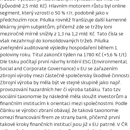
(původně 2,5 mld. Kč). Hlavním motorem růstu byl online
segment, který vzrostl o 50 % r/r, podobně jako v
předchozím roce. Pilulka rovněž franšízuje další kamenné
lékárny jiným subjektům, přičemž zde se tržby loni
meziročně mírně snížily z 1,3 na 1,2 mld. Kč. Tato čísla se
však nezahrnují do konsolidovaných tržeb. Pilulka
zveřejnění auditované výsledky hospodaření během 1.
poloviny roku. Titul zakončil týden na 1780 Kč (+5,6 % t/t).
Dle tisku počítají první návrhy kritérií ESG (Environmental,
Social and Corporate Governance) v EU se zařazením
zbrojní výroby mezi částečně společensky škodlivé činnosti.
Zbrojní výroba by měla být ve stejné skupině jako např.
provozování hazardních her či výroba tabáku. Tato tzv.
sociální taxonomie by následně měla sloužit investorům a
finančním institucím k orientaci mezi společnostmi. Podle
článku se výrobci zbraní obávají, že taková taxonomie
omezí financování firem ze strany bank, přičemž první
takové kroky finančních institucí jsou již v EU patrné. V ČR