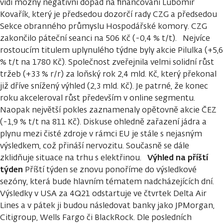
vidí možný negativní dopad na financování Lubomír
Kovařík, který je předsedou dozorčí rady CZG a předsedou
Sekce obranného průmyslu Hospodářské komory. CZG
zakončilo páteční seanci na 506 Kč (-0,4 % t/t). Nejvíce
rostoucím titulem uplynulého týdne byly akcie Pilulka (+5,6
% t/t na 1780 Kč). Společnost zveřejnila velmi solidní růst
tržeb (+33 % r/r) za loňský rok 2,4 mld. Kč, který překonal
již dříve snížený výhled (2,3 mld. Kč). Je patrné, že konec
roku akceleroval růst především v online segmentu.
Naopak největší pokles zaznamenaly opětovně akcie ČEZ
(-1,9 % t/t na 811 Kč). Diskuse ohledně zařazení jádra a
plynu mezi čisté zdroje v rámci EU je stále s nejasným
výsledkem, což přináší nervozitu. Současně se dále
Výhled na příští
zklidňuje situace na trhu s elektřinou.
týden
Příští týden se znovu ponoříme do výsledkové
sezóny, která bude hlavním tématem nadcházejících dní.
Výsledky v USA za 4Q21 odstartuje ve čtvrtek Delta Air
Lines a v pátek ji budou následovat banky jako JPMorgan,
Citigroup, Wells Fargo či BlackRock. Dle posledních