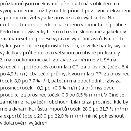
průzkumů jsou očekávání spíše opatrná s ohledem na
vývoj pandemie, což by mohlo přinést pozitivní překvapení
a pomoci udržet vysoké úrovně rizikových aktiv. Na
druhou stranu s ohledem na změnu v monetární politice
Fedu budou výsledky firem o to více sledované a jakékoliv
zaváhání sebou ponese výrazné vybírání zisků. Na příští
týden jsme mírně optimističtí s tím, že velké banky svými
výsledky v průběhu roku většinou pozitivně překvapily.
Z makroekonomických zpráv se zaměříme v USA na
středeční spotřebitelskou inflaci CPI za prosinec (oček. 5,4
po 4,9 % r/r), čtvrteční průmyslovou inflaci PPI za prosinec
(oček. 8,0 po 7,7 % r/r), páteční maloobchodní tržby za
prosinec (oček. -0,1 po +0,3 % m/m) a průmyslovou
produkci za prosinec (oček. 0,3 po 0,5 % m/m). V Číně se
zaměříme na páteční obchodní bilanci za prosinec, kde by
měla dynamika růstu importů (oček. 28,0 po 31,7 % m/m)
a exportů (oček. 20,0 po 22,0 % m/m) mírně poklesnout
v dolarovém vyjádření.