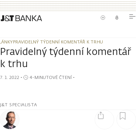
LÁNKY
PRAVIDELNÝ TÝDENNÍ KOMENTÁŘ K TRHU
LÁNKY
PRAVIDELNÝ TÝDENNÍ KOMENTÁŘ K TRHU
Pravidelný týdenní komentář
k trhu
7. 1. 2022
・
4-MINUTOVÉ ČTENÍ
・
J&T SPECIALISTA