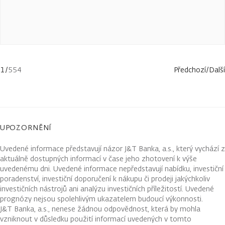
1
/
554
Předchozí
/
Další
UPOZORNĚNÍ
Uvedené informace představují názor J&T Banka, a.s., který vychází z
aktuálně dostupných informací v čase jeho zhotovení k výše
uvedenému dni. Uvedené informace nepředstavují nabídku, investiční
poradenství, investiční doporučení k nákupu či prodeji jakýchkoliv
investičních nástrojů ani analýzu investičních příležitostí. Uvedené
prognózy nejsou spolehlivým ukazatelem budoucí výkonnosti.
J&T Banka, a.s., nenese žádnou odpovědnost, která by mohla
vzniknout v důsledku použití informací uvedených v tomto