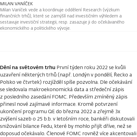
MILAN VANÍČEK
Milan Vaníček vede a koordinuje oddělení Research (výzkum
finančních trhů), které se zamýšlí nad investičním výhledem a
sestavuje investiční strategii, resp. zasazuje ji do očekávaného
ekonomického a politického vývoje.
Dění na světovém trhu
První týden roku 2022 se kvůli
uzavření některých trhů (např. Londýn v pondělí, Řecko a
Polsko ve čtvrtek) rozjížděl spíše pozvolna. Dle očekávání
se sledovala makroekonomická data a středeční zápis
z posledního zasedání FOMC. Především zmíněný zápis
přinesl nové zajímavé informace. Kromě potvrzení
ukončení programu QE do března 2022 a zřejmě 3x
zvýšení sazeb o 25 b.b. v letošním roce, bankéři diskutovali
snižování bilance Fedu, které by mohlo přijít dříve, než se
doposud očekávalo. Členové FOMC rovněž více akcentovali