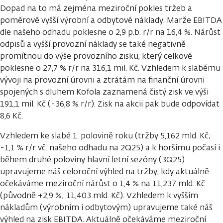
Dopad na to má zejména meziroční pokles tržeb a
poměrově vyšší výrobní a odbytové náklady. Marže EBITDA
dle našeho odhadu poklesne o 2,9 p.b. r/r na 16,4 %. Nárůst
odpisů a vyšší provozní náklady se také negativně
promítnou do výše provozního zisku, který celkově
poklesne o 27,7 % r/r na 316,1 mil. Kč. Vzhledem k slabému
vývoji na provozní úrovni a ztrátám na finanční úrovni
spojených s dluhem Kofola zaznamená čistý zisk ve výši
191,1 mil. Kč (-36,8 % r/r). Zisk na akcii pak bude odpovídat
8,6 Kč.
Vzhledem ke slabé 1. polovině roku (tržby 5,162 mld. Kč;
-1,1 % r/r vč. našeho odhadu na 2Q25) a k horšímu počasí i
během druhé poloviny hlavní letní sezóny (3Q25)
upravujeme náš celoroční výhled na tržby, kdy aktuálně
očekáváme meziroční nárůst o 1,4 % na 11,237 mld. Kč
(původně +2,9 %; 11,403 mld. Kč). Vzhledem k vyšším
nákladům (výrobním i odbytovým) upravujeme také náš
výhled na zisk EBITDA. Aktuálně očekáváme meziroční