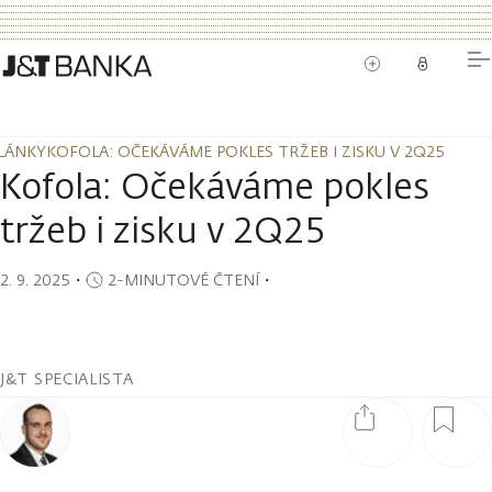
LÁNKY
KOFOLA: OČEKÁVÁME POKLES TRŽEB I ZISKU V 2Q25
LÁNKY
KOFOLA: OČEKÁVÁME POKLES TRŽEB I ZISKU V 2Q25
Kofola: Očekáváme pokles
tržeb i zisku v 2Q25
2. 9. 2025
・
2-MINUTOVÉ ČTENÍ
・
J&T SPECIALISTA