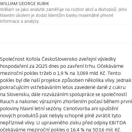
WILLIAM GEORGE KUBIK
William se jako analytik zaměřuje na rozbor akcií a dluhopisů. Jeho
hlavním úkolem je dodat klientům banky maximálně přesné
informace a analýzy.
Společnost Kofola ČeskoSlovensko zveřejní výsledky
hospodaření za 2Q25 dnes po zavření trhu. Očekáváme
meziroční pokles tržeb o 1,9 % na 3,069 mld. Kč. Tento
pokles byl dle naší projekce způsoben několika vlivy. Jednak
pokračujícím vstřebáváním letos zavedené daně z cukru
na Slovensku, dále rozvázáním spolupráce se společností
Rauch a nakonec výrazným zhoršením počasí během první
poloviny hlavní letní sezóny. Cenotvorba ani spuštění
nových produktů pak nebyly schopné plně zvrátit tyto
nepříznivé vlivy. U upraveného zisku před odpisy EBITDA
očekáváme meziroční pokles o 16,4 % na 503,6 mil. Kč.