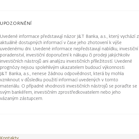
UPOZORNĚNÍ
Uvedené informace představují názor J&T Banka, a.s., který vychází z
aktuálně dostupných informací v čase jeho zhotovení k výše
uvedenému dni. Uvedené informace nepředstavují nabídku, investiční
poradenství, investiční doporučení k nákupu či prodeji jakýchkoliv
investičních nástrojů ani analýzu investičních příležitostí. Uvedené
prognózy nejsou spolehlivým ukazatelem budoucí výkonnosti.
J&T Banka, a.s., nenese žádnou odpovědnost, která by mohla
vzniknout v důsledku použití informací uvedených v tomto
materiálu. O případné vhodnosti investičních nástrojů se poraďte se
svým bankéřem, investičním zprostředkovatelem nebo jeho
vázaným zástupcem.
Kontakty