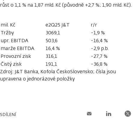
růst o 1,1 % na 1,87 mld. Kč (původně +2,7 %; 1,90 mld. Kč).
mil. Kč
e2Q25 J&T
r/r
Tržby
3069,1
-1,9 %
upr. EBITDA
503,6
-16,4 %
marže EBITDA
16,4 %
-2,9 p.b.
Provozní zisk
316,1
-27,7 %
Čistý zisk
191,1
-36,8 %
Zdroj: J&T Banka, Kofola ČeskoSlovensko; čísla jsou
upravena o jednorázové položky
SDÍLENÍ