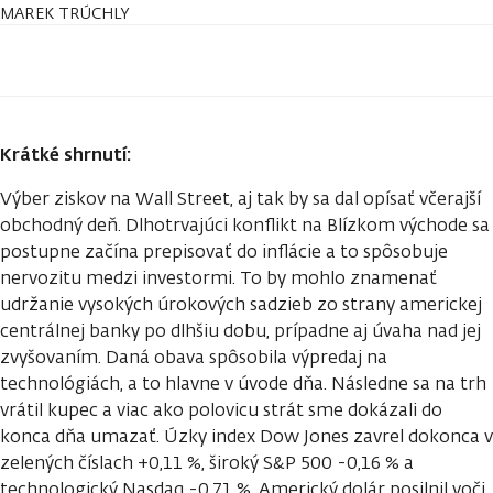
MAREK TRÚCHLY
Krátké shrnutí:
Výber ziskov na Wall Street, aj tak by sa dal opísať včerajší
obchodný deň. Dlhotrvajúci konflikt na Blízkom východe sa
postupne začína prepisovať do inflácie a to spôsobuje
nervozitu medzi investormi. To by mohlo znamenať
udržanie vysokých úrokových sadzieb zo strany americkej
centrálnej banky po dlhšiu dobu, prípadne aj úvaha nad jej
zvyšovaním. Daná obava spôsobila výpredaj na
technológiách, a to hlavne v úvode dňa. Následne sa na trh
vrátil kupec a viac ako polovicu strát sme dokázali do
konca dňa umazať. Úzky index Dow Jones zavrel dokonca v
zelených číslach +0,11 %, široký S&P 500 -0,16 % a
technologický Nasdaq -0,71 %. Americký dolár posilnil voči