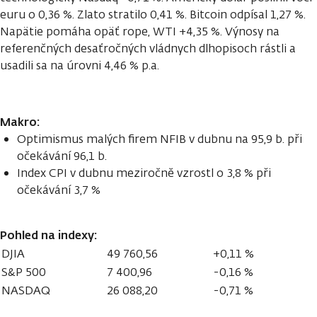
euru o 0,36 %. Zlato stratilo 0,41 %. Bitcoin odpísal 1,27 %.
Napätie pomáha opäť rope, WTI +4,35 %. Výnosy na
referenčných desaťročných vládnych dlhopisoch rástli a
usadili sa na úrovni 4,46 % p.a.
Makro:
Optimismus malých firem NFIB v dubnu na 95,9 b. při
očekávání 96,1 b.
Index CPI v dubnu meziročně vzrostl o 3,8 % při
očekávání 3,7 %
Pohled na indexy:
DJIA
49 760,56
+0,11 %
S&P 500
7 400,96
-0,16 %
NASDAQ
26 088,20
-0,71 %