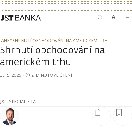
LÁNKY
SHRNUTÍ OBCHODOVÁNÍ NA AMERICKÉM TRHU
LÁNKY
SHRNUTÍ OBCHODOVÁNÍ NA AMERICKÉM TRHU
Shrnutí obchodování na
americkém trhu
13. 5. 2026
・
2-MINUTOVÉ ČTENÍ
・
J&T SPECIALISTA