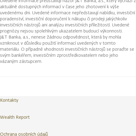
Uvedené informace představují názor J&T Banka, a.s., který vychází z
aktuálně dostupných informací v čase jeho zhotovení k výše
uvedenému dni. Uvedené informace nepředstavují nabídku, investiční
poradenství, investiční doporučení k nákupu či prodeji jakýchkoliv
investičních nástrojů ani analýzu investičních příležitostí. Uvedené
prognózy nejsou spolehlivým ukazatelem budoucí výkonnosti.
J&T Banka, a.s., nenese žádnou odpovědnost, která by mohla
vzniknout v důsledku použití informací uvedených v tomto
materiálu. O případné vhodnosti investičních nástrojů se poraďte se
svým bankéřem, investičním zprostředkovatelem nebo jeho
vázaným zástupcem.
Kontakty
Wealth Report
Ochrana osobních údajů