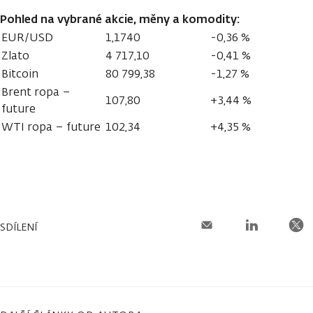
Pohled na vybrané akcie, měny a komodity:
EUR/USD
1,1740
-0,36 %
Zlato
4 717,10
-0,41 %
Bitcoin
80 799,38
-1,27 %
Brent ropa –
107,80
+3,44 %
future
WTI ropa – future
102,34
+4,35 %
SDÍLENÍ